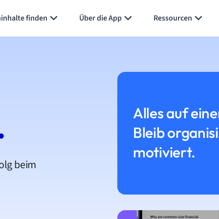
inhalte finden
Über die App
Ressourcen
Alles auf eine
.
Bleib organis
motiviert.
folg beim