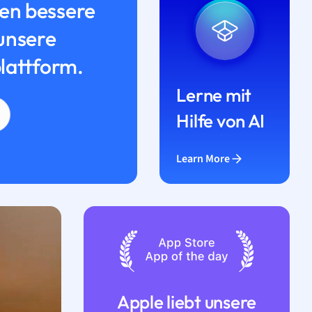
n bessere
unsere
lattform.
Lerne mit
Hilfe von AI
Learn More
Apple liebt unsere