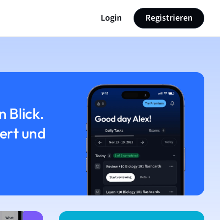
Login
Registrieren
n Blick.
iert und