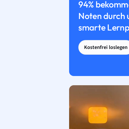
94% bekomme
Noten durch 
smarte Lernp
Kostenfrei loslegen