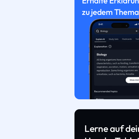
Erhalte Erkläru
zu jedem Thema
Lerne auf de