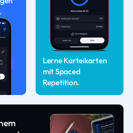
ngen
.
Lerne Karteikarten
mit Spaced
Repetition.
inem