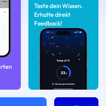
Teste dein Wissen.
Erhalte direkt
Feedback!
arten