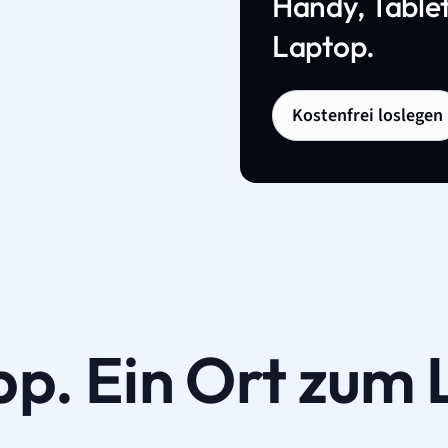
Handy, Tablet
Laptop.
Kostenfrei loslegen
pp. Ein Ort zum 