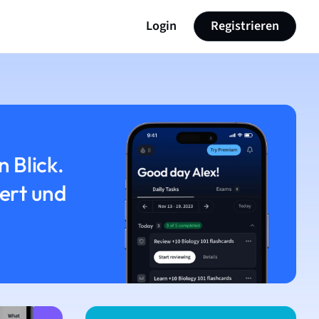
Login
Registrieren
n Blick.
iert und