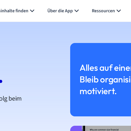
inhalte finden
Über die App
Ressourcen
Alles auf eine
.
Bleib organis
motiviert.
folg beim