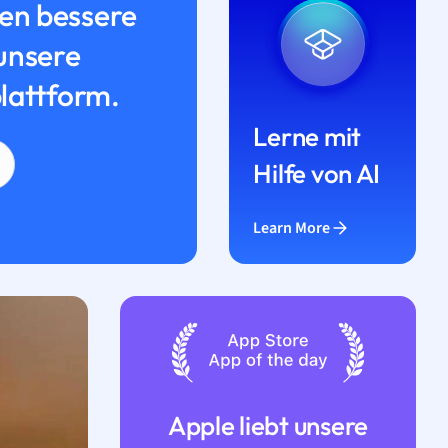
n bessere
unsere
lattform.
Lerne mit
Hilfe von AI
Learn More
Apple liebt unsere