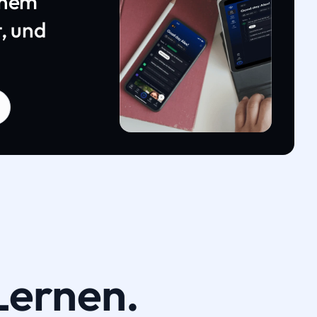
inem
, und
Lernen.