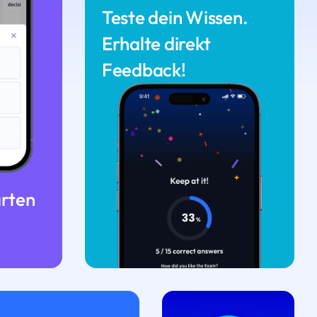
Teste dein Wissen.
Erhalte direkt
Feedback!
arten