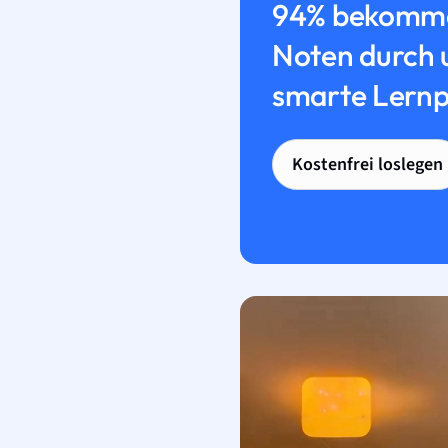
94% bekomme
Noten durch 
smarte Lernp
Kostenfrei loslegen