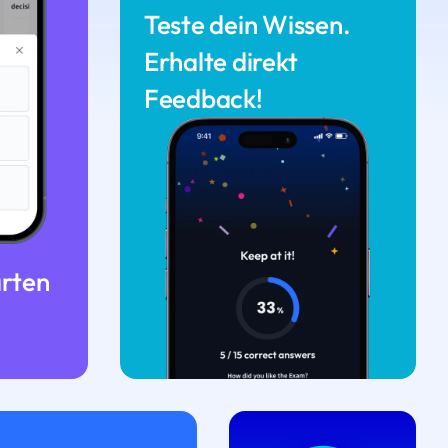
Teste dein Wissen.
Erhalte direkt
Feedback!
arten