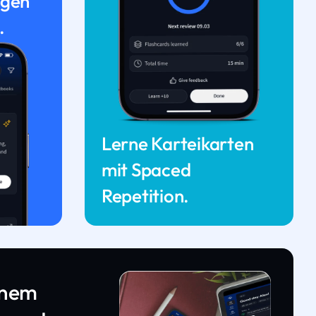
ngen
.
Lerne Karteikarten
mit Spaced
Repetition.
inem