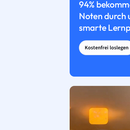
94% bekomme
Noten durch 
smarte Lernp
Kostenfrei loslegen