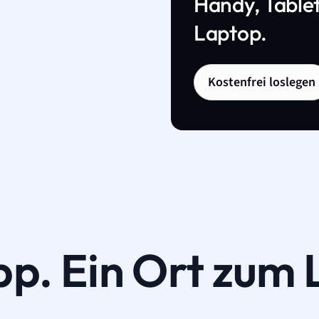
Handy, Tablet
Laptop.
Kostenfrei loslegen
pp. Ein Ort zum 