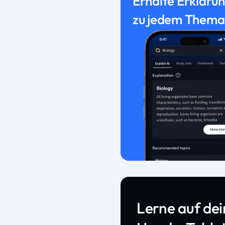
Erhalte Erkläru
zu jedem Thema
Lerne auf de