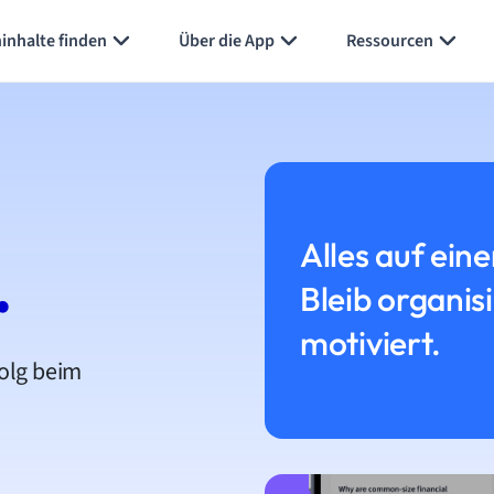
inhalte finden
Über die App
Ressourcen
Alles auf eine
.
Bleib organis
motiviert.
folg beim