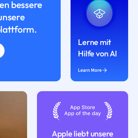
n bessere
unsere
lattform.
Lerne mit
Hilfe von AI
Learn More
Apple liebt unsere