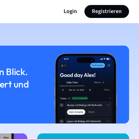
Login
Registrieren
n Blick.
iert und