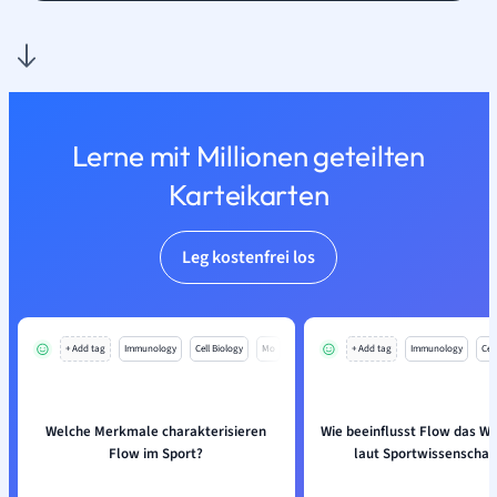
Lerne mit Millionen geteilten
Karteikarten
Leg kostenfrei los
+ Add tag
Immunology
Cell Biology
Mo
+ Add tag
Immunology
Cell
Welche Merkmale charakterisieren
Wie beeinflusst Flow das W
Flow im Sport?
laut Sportwissenschaf