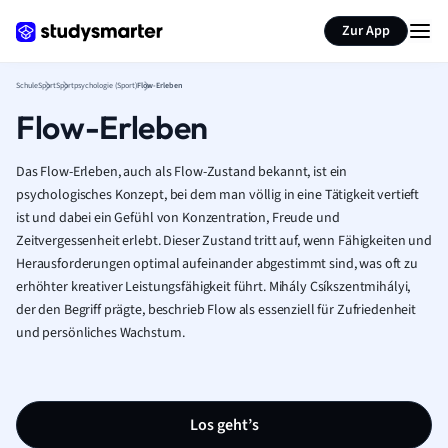
Karteikarten erstellen
Seite zusammenfassen
Zur App
Schule
Sport
Sportpsychologie (Sport)
Flow-Erleben
Flow-Erleben
Das Flow-Erleben, auch als Flow-Zustand bekannt, ist ein
psychologisches Konzept, bei dem man völlig in eine Tätigkeit vertieft
ist und dabei ein Gefühl von Konzentration, Freude und
Zeitvergessenheit erlebt. Dieser Zustand tritt auf, wenn Fähigkeiten und
Herausforderungen optimal aufeinander abgestimmt sind, was oft zu
erhöhter kreativer Leistungsfähigkeit führt. Mihály Csíkszentmihályi,
der den Begriff prägte, beschrieb Flow als essenziell für Zufriedenheit
und persönliches Wachstum.
Los geht’s