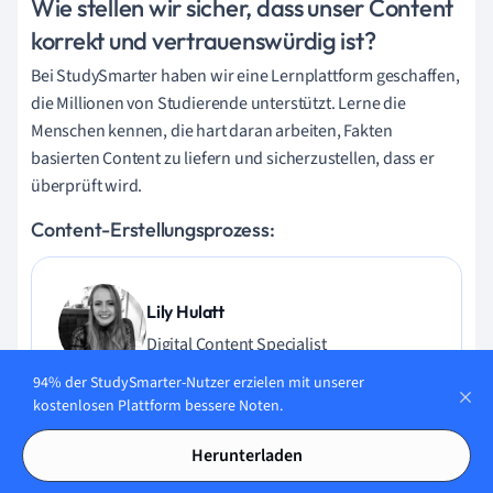
Wie stellen wir sicher, dass unser Content
korrekt und vertrauenswürdig ist?
Bei StudySmarter haben wir eine Lernplattform geschaffen,
die Millionen von Studierende unterstützt. Lerne die
Menschen kennen, die hart daran arbeiten, Fakten
basierten Content zu liefern und sicherzustellen, dass er
überprüft wird.
Content-Erstellungsprozess:
Lily Hulatt
Digital Content Specialist
94% der StudySmarter-Nutzer erzielen mit unserer
Lily Hulatt ist Digital Content Specialist mit über drei
kostenlosen Plattform bessere Noten.
Jahren Erfahrung in Content-Strategie und Curriculum-
Design. Sie hat 2022 ihren Doktortitel in Englischer Literatur
Herunterladen
an der Durham University erhalten, dort auch im