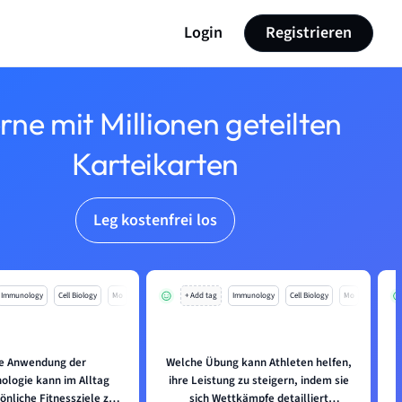
Login
Registrieren
rne mit Millionen geteilten
Karteikarten
Leg kostenfrei los
Immunology
Cell Biology
Mo
+ Add tag
Immunology
Cell Biology
Mo
e Anwendung der
Welche Übung kann Athleten helfen,
ologie kann im Alltag
ihre Leistung zu steigern, indem sie
önliche Fitnessziele zu
sich Wettkämpfe detailliert