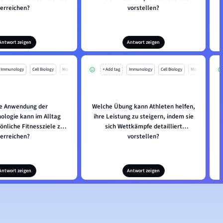
erreichen?
vorstellen?
Antwort zeigen
Antwort zeigen
Immunology
Cell Biology
Mo
+ Add tag
Immunology
Cell Biology
Mo
e Anwendung der
Welche Übung kann Athleten helfen,
ologie kann im Alltag
ihre Leistung zu steigern, indem sie
önliche Fitnessziele zu
sich Wettkämpfe detailliert
erreichen?
vorstellen?
Antwort zeigen
Antwort zeigen