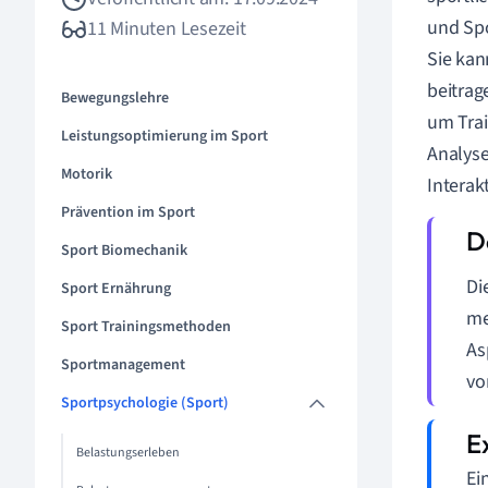
und Spo
11 Minuten Lesezeit
Sie kan
beitrag
Bewegungslehre
um Trai
Leistungsoptimierung im Sport
Analyse
Motorik
Interak
Prävention im Sport
Sport Biomechanik
Di
Sport Ernährung
me
Sport Trainingsmethoden
As
Sportmanagement
vo
Sportpsychologie (Sport)
Belastungserleben
Ei