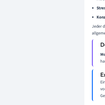
Stre
Konz
Jeder d
allgeme
Mo
ha
Ei
vo
Ge