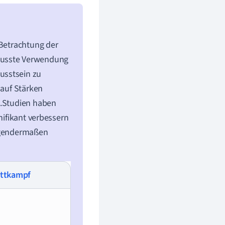
 Betrachtung der
ewusste Verwendung
usstsein zu
 auf Stärken
n.Studien haben
nifikant verbessern
olgendermaßen
ttkampf