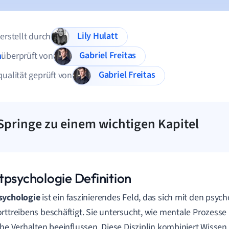
Lily Hulatt
 erstellt durch
Gabriel Freitas
n
überprüft von
Gabriel Freitas
qualität geprüft von
Springe zu einem wichtigen Kapitel
tpsychologie Definition
sychologie
ist ein faszinierendes Feld, das sich mit den psy
rttreibens beschäftigt. Sie untersucht, wie mentale Prozess
che Verhalten beeinflussen. Diese Disziplin kombiniert Wissen