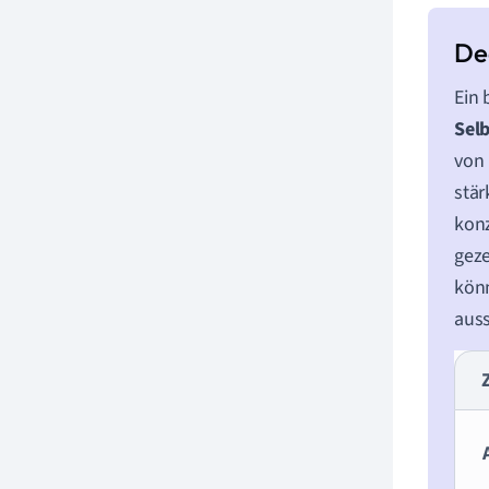
Ein 
Sel
von 
stär
konz
geze
könn
aus