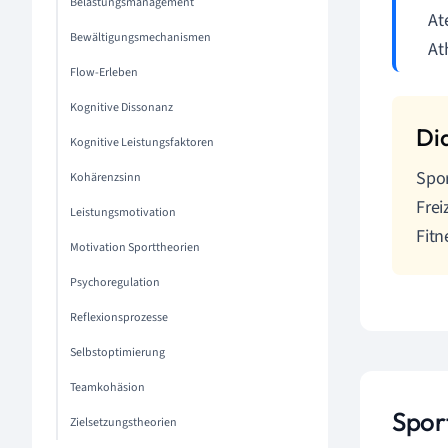
Belastungsmanagement
At
Bewältigungsmechanismen
At
Flow-Erleben
Kognitive Dissonanz
Kognitive Leistungsfaktoren
Spor
Kohärenzsinn
Frei
Leistungsmotivation
Fitn
Motivation Sporttheorien
Psychoregulation
Reflexionsprozesse
Selbstoptimierung
Teamkohäsion
Spor
Zielsetzungstheorien