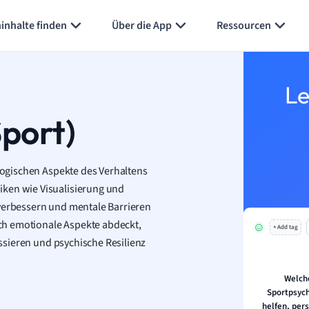
Karteikarten erstellen
Seite zusammenfassen
inhalte finden
Über die App
Ressourcen
Le
Sport)
ologischen Aspekte des Verhaltens
iken wie Visualisierung und
 verbessern und mentale Barrieren
ch emotionale Aspekte abdeckt,
+ Add tag
kussieren und psychische Resilienz
Welch
Sportpsych
helfen, pers