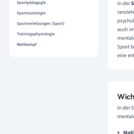
Sportpädagogik
In der
S
versteh
Sportsoziologie
psychol
Sportverletzungen (Sport)
auch im
Trainingsphysiologie
mentale
Wettkampf
Sport b
eine en
Wich
In der 
mentale
Moti