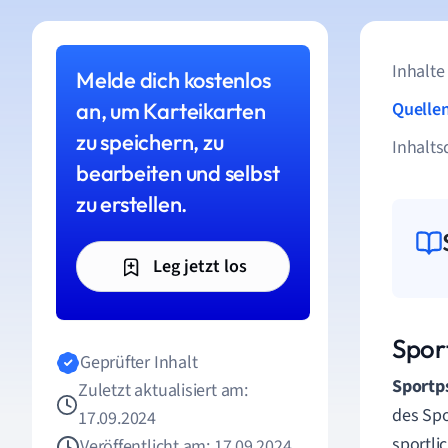
Inhalte
Melde dich kostenlos
an, um Karteikarten
Quelle
zu speichern, zu
Inhalts
bearbeiten und selbst
zu erstellen.
Leg jetzt los
Spor
Geprüfter Inhalt
Sportp
Zuletzt aktualisiert am:
des Spo
17.09.2024
sportli
Veröffentlicht am: 17.09.2024