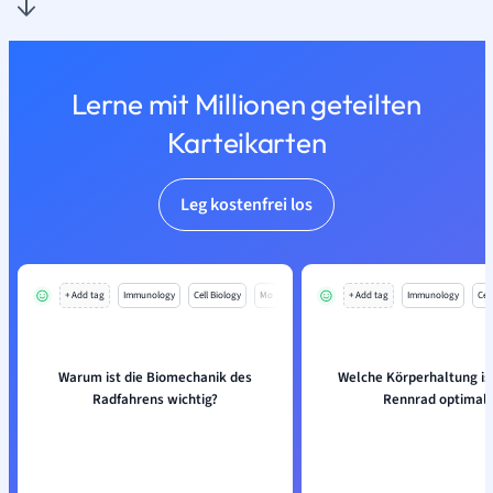
Lerne mit Millionen geteilten
Karteikarten
Leg kostenfrei los
+ Add tag
Immunology
Cell Biology
Mo
+ Add tag
Immunology
Cell
Warum ist die Biomechanik des
Welche Körperhaltung ist
Radfahrens wichtig?
Rennrad optimal