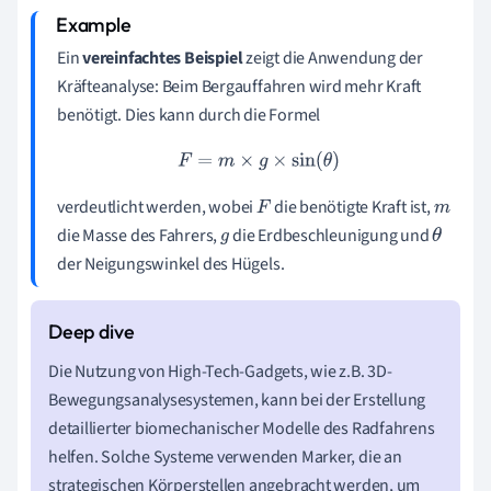
Ein
vereinfachtes Beispiel
zeigt die Anwendung der
Kräfteanalyse: Beim Bergauffahren wird mehr Kraft
benötigt. Dies kann durch die Formel
F
=
m
×
g
×
sin
(
θ
)
verdeutlicht werden, wobei
die benötigte Kraft ist,
F
m
die Masse des Fahrers,
die Erdbeschleunigung und
g
θ
der Neigungswinkel des Hügels.
Die Nutzung von High-Tech-Gadgets, wie z.B. 3D-
Bewegungsanalysesystemen, kann bei der Erstellung
detaillierter biomechanischer Modelle des Radfahrens
helfen. Solche Systeme verwenden Marker, die an
strategischen Körperstellen angebracht werden, um