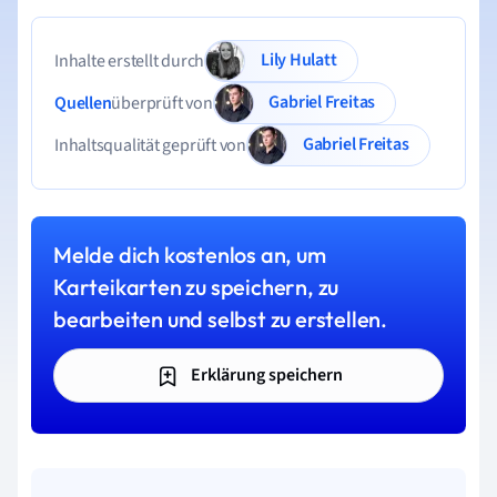
Lily Hulatt
Inhalte erstellt durch
Gabriel Freitas
Quellen
überprüft von
Gabriel Freitas
Inhaltsqualität geprüft von
Melde dich kostenlos an, um
Karteikarten zu speichern, zu
bearbeiten und selbst zu erstellen.
Erklärung speichern