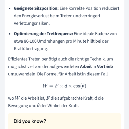
Geeignete Sitzposition:
Eine korrekte Position reduziert
den Energieverlust beim Treten und verringert
Verletzungsrisiken.
Optimierung der Tretfrequenz:
Eine ideale Kadenz von
etwa 80-100 Umdrehungen pro Minute hilft bei der
Kraftübertragung.
Effizientes Treten benötigt auch die richtige Technik, um
möglichst viel von der aufgewendeten
Arbeit
in
Vortrieb
umzuwandeln. Die Formel für Arbeit ist in diesem Fall:
W
=
F
×
d
×
cos
(
θ
)
wo
die Arbeit ist,
die aufgebrachte Kraft,
die
W
F
d
Bewegung und
der Winkel der Kraft.
θ