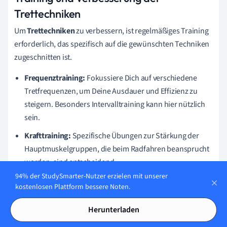
Trettechniken
Um
Trettechniken
zu verbessern, ist regelmäßiges Training
erforderlich, das spezifisch auf die gewünschten Techniken
zugeschnitten ist.
Frequenztraining:
Fokussiere Dich auf verschiedene
Tretfrequenzen, um Deine Ausdauer und Effizienz zu
steigern. Besonders Intervalltraining kann hier nützlich
sein.
Krafttraining:
Spezifische Übungen zur Stärkung der
Hauptmuskelgruppen, die beim Radfahren beansprucht
werden, sind entscheidend.
94% der StudySmarter-Nutzer erzielen mit unserer
Koordinationsübungen:
Diese helfen dabei, die Phasen
kostenlosen Plattform bessere Noten.
der Pedalbewegung zu synchronisieren und den runden
Tritt zu perfektionieren.
Herunterladen