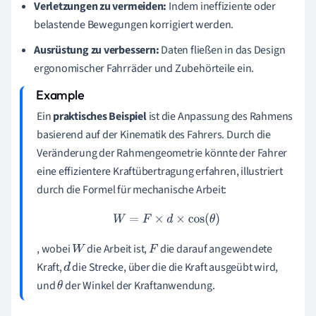
Verletzungen zu vermeiden:
Indem ineffiziente oder
belastende Bewegungen korrigiert werden.
Ausrüstung zu verbessern:
Daten fließen in das Design
ergonomischer Fahrräder und Zubehörteile ein.
Ein
praktisches Beispiel
ist die Anpassung des Rahmens
basierend auf der Kinematik des Fahrers. Durch die
Veränderung der Rahmengeometrie könnte der Fahrer
eine effizientere Kraftübertragung erfahren, illustriert
durch die Formel für mechanische Arbeit:
W
=
F
×
d
×
cos
(
θ
)
, wobei
die Arbeit ist,
die darauf angewendete
W
F
Kraft,
die Strecke, über die die Kraft ausgeübt wird,
d
und
der Winkel der Kraftanwendung.
θ