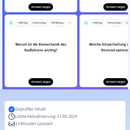
Antwort zeigen
Antwort zeigen
+ Add tag
Immunology
Cell Biology
Mo
+ Add tag
Immunology
Cell
Warum ist die Biomechanik des
Welche Körperhaltung ist
Radfahrens wichtig?
Rennrad optimal
Antwort zeigen
Antwort zeigen
Geprüfter Inhalt
Letzte Aktualisierung: 17.09.2024
13 Minuten Lesezeit