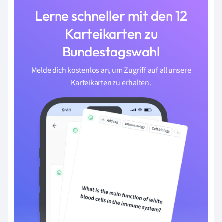
Lerne schneller mit den 12
Karteikarten zu
Bundestagswahl
Melde dich kostenlos an, um Zugriff auf all unsere
Karteikarten zu erhalten.