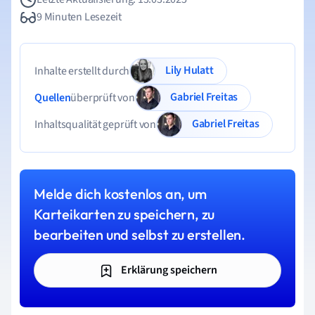
9 Minuten Lesezeit
Lily Hulatt
Inhalte erstellt durch
Gabriel Freitas
Quellen
überprüft von
Gabriel Freitas
Inhaltsqualität geprüft von
Melde dich kostenlos an, um
Karteikarten zu speichern, zu
bearbeiten und selbst zu erstellen.
Erklärung speichern