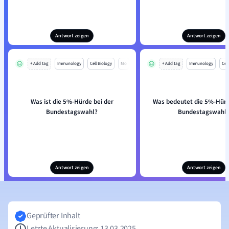
Antwort zeigen
Antwort zeigen
+ Add tag
Immunology
Cell Biology
Mo
+ Add tag
Immunology
Cell
Was ist die 5%-Hürde bei der
Was bedeutet die 5%-Hürd
Bundestagswahl?
Bundestagswahl
Antwort zeigen
Antwort zeigen
Geprüfter Inhalt
Letzte Aktualisierung: 13.03.2025