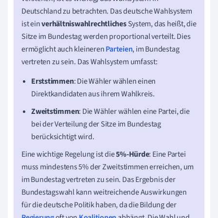
Deutschland zu betrachten. Das deutsche Wahlsystem
ist ein
verhältniswahlrechtliches
System, das heißt, die
Sitze im Bundestag werden proportional verteilt. Dies
ermöglicht auch kleineren
Parteien
, im Bundestag
vertreten zu sein. Das Wahlsystem umfasst:
Erststimmen
: Die Wähler wählen einen
Direktkandidaten aus ihrem Wahlkreis.
Zweitstimmen
: Die Wähler wählen eine Partei, die
bei der Verteilung der Sitze im Bundestag
berücksichtigt wird.
Eine wichtige Regelung ist die
5%-Hürde
: Eine Partei
muss mindestens 5% der Zweitstimmen erreichen, um
im Bundestag vertreten zu sein. Das Ergebnis der
Bundestagswahl kann weitreichende Auswirkungen
für die deutsche Politik haben, da die Bildung der
Regierung
oft von
Koalitionen
abhängt. Die Wahl und