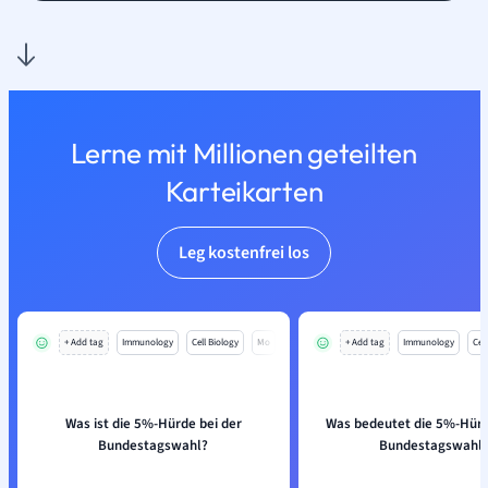
Lerne mit Millionen geteilten
Karteikarten
Leg kostenfrei los
+ Add tag
Immunology
Cell Biology
Mo
+ Add tag
Immunology
Cell
Was ist die 5%-Hürde bei der
Was bedeutet die 5%-Hürd
Bundestagswahl?
Bundestagswahl