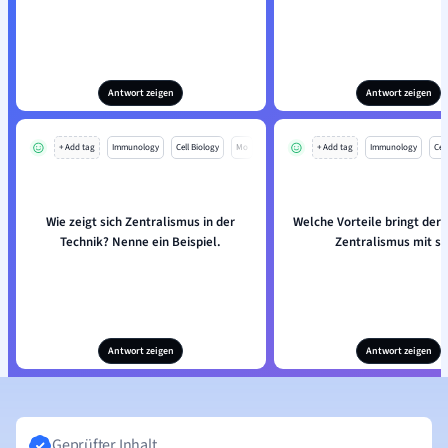
Antwort zeigen
Antwort zeigen
+ Add tag
Immunology
Cell Biology
Mo
+ Add tag
Immunology
Cell
Wie zeigt sich Zentralismus in der
Welche Vorteile bringt der 
Technik? Nenne ein Beispiel.
Zentralismus mit si
Antwort zeigen
Antwort zeigen
Geprüfter Inhalt