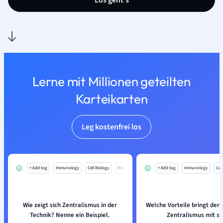
Los geht’s
Lerne mit Millionen geteilten
Karteikarten
Leg kostenfrei los
+ Add tag
Immunology
Cell Biology
Mo
+ Add tag
Immunology
Cell
Wie zeigt sich Zentralismus in der
Welche Vorteile bringt der 
Technik? Nenne ein Beispiel.
Zentralismus mit si