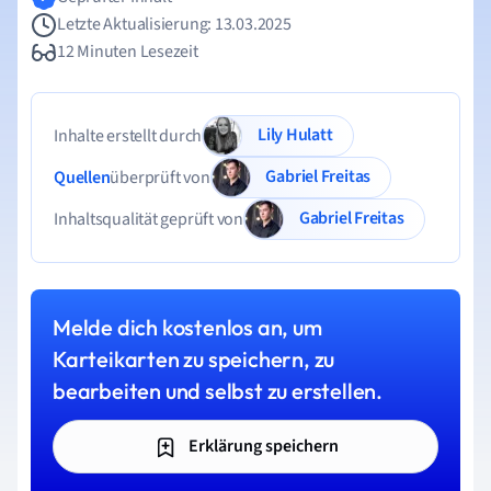
Letzte Aktualisierung: 13.03.2025
12 Minuten Lesezeit
Lily Hulatt
Inhalte erstellt durch
Gabriel Freitas
Quellen
überprüft von
Gabriel Freitas
Inhaltsqualität geprüft von
Melde dich kostenlos an, um
Karteikarten zu speichern, zu
bearbeiten und selbst zu erstellen.
Erklärung speichern