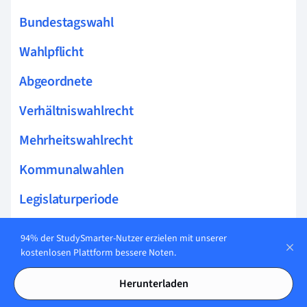
Bundestagswahl
Wahlpflicht
Abgeordnete
Verhältniswahlrecht
Mehrheitswahlrecht
Kommunalwahlen
Legislaturperiode
Reformen
94% der StudySmarter-Nutzer erzielen mit unserer
kostenlosen Plattform bessere Noten.
Soziale Probleme
Herunterladen
Politisches System Deutschland