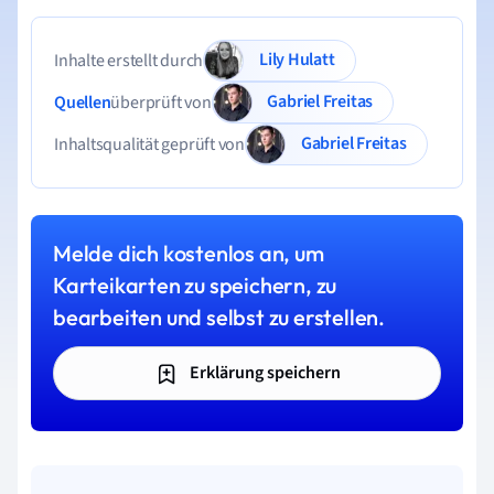
Lily Hulatt
Inhalte erstellt durch
Gabriel Freitas
Quellen
überprüft von
Gabriel Freitas
Inhaltsqualität geprüft von
Melde dich kostenlos an, um
Karteikarten zu speichern, zu
bearbeiten und selbst zu erstellen.
Erklärung speichern