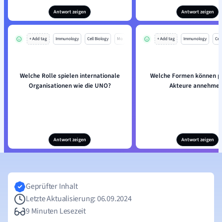
Antwort zeigen
Antwort zeigen
+ Add tag
Immunology
Cell Biology
Mo
+ Add tag
Immunology
Cell
Welche Rolle spielen internationale
Welche Formen können po
Organisationen wie die UNO?
Akteure annehme
Antwort zeigen
Antwort zeigen
Geprüfter Inhalt
Letzte Aktualisierung: 06.09.2024
9 Minuten Lesezeit