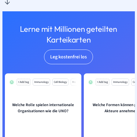
Lerne mit Millionen geteilten
Karteikarten
Leg kostenfrei los
+ Add tag
Immunology
Cell Biology
Mo
+ Add tag
Immunology
Cell
Welche Rolle spielen internationale
Welche Formen können po
Organisationen wie die UNO?
Akteure annehme