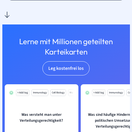
Lerne mit Millionen geteilten
Karteikarten
Leg kostenfrei los
+ Add tag
Immunology
Cell Biology
Mo
+ Add tag
Immunology
Cell
Was versteht man unter
Was sind häufige Hindernis
Verteilungsgerechtigkeit?
politischen Umsetzun
Verteilungsgerechtig