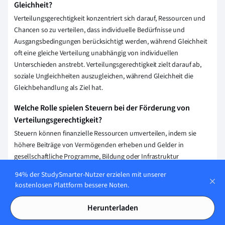
Gleichheit?
Verteilungsgerechtigkeit konzentriert sich darauf, Ressourcen und
Chancen so zu verteilen, dass individuelle Bedürfnisse und
Ausgangsbedingungen berücksichtigt werden, während Gleichheit
oft eine gleiche Verteilung unabhängig von individuellen
Unterschieden anstrebt. Verteilungsgerechtigkeit zielt darauf ab,
soziale Ungleichheiten auszugleichen, während Gleichheit die
Gleichbehandlung als Ziel hat.
Welche Rolle spielen Steuern bei der Förderung von
Verteilungsgerechtigkeit?
Steuern können finanzielle Ressourcen umverteilen, indem sie
höhere Beiträge von Vermögenden erheben und Gelder in
gesellschaftliche Programme, Bildung oder Infrastruktur
investieren. Durch progressive Steuersysteme wird eine gerechtere
94% der StudySmarter-Nutzer erzielen mit unserer
Verteilung von Wohlstand angestrebt, indem Benachteiligte
kostenlosen Plattform bessere Noten.
unterstützt und Chancenungleichheiten verringert werden.
Herunterladen
Erklärung speichern