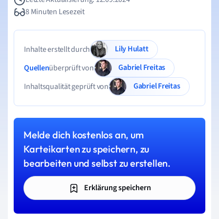
8 Minuten Lesezeit
Lily Hulatt
Inhalte erstellt durch
Gabriel Freitas
Quellen
überprüft von
Gabriel Freitas
Inhaltsqualität geprüft von
Melde dich kostenlos an, um
Karteikarten zu speichern, zu
bearbeiten und selbst zu erstellen.
Erklärung speichern