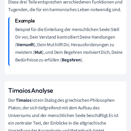
Diese drei Teile entsprechen verschiedenen Funktionen und
Tugenden, die für ein harmonisches Leben notwendig sind.
Beispiel für die Einteilung der menschlichen Seele:Stell
Dir vor, Dein Verstand kontrolliert Deine Handlungen
(
Vernunft
), Dein Mut hilft Dir, Herausforderungen zu
meistern (
Mut
), und Dein Begehren motiviert Dich, Deine
Bedürfnisse zu erfüllen (
Begehren
).
Timaios Analyse
Der
Timaios
ist ein Dialog des griechischen Philosophen
Platon, der sich tiefgreifend mit dem Aufbau des
Universums und der menschlichen Seele beschäftigt.Es ist
ein zentraler Text, der Einblicke in die altgriechische
Vorstellung der Kosmologie und Metaphysik bietet.