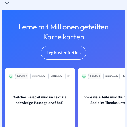
Lerne mit Millionen geteilten
Karteikarten
Leg kostenfrei los
+ Add tag
Immunology
Cell Biology
Mo
+ Add tag
Immunology
Cell
Welches Beispiel wird im Text als
In wie viele Teile wird die 
schwierige Passage erwähnt?
Seele im Timaios unter