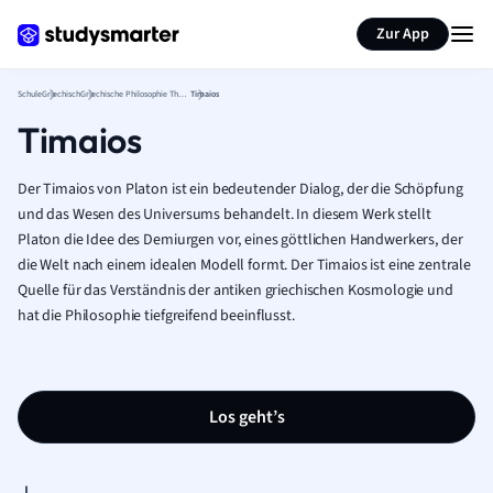
Karteikarten erstellen
Seite zusammenfassen
Zur App
Schule
Griechisch
Griechische Philosophie Theorie
Timaios
Timaios
Der Timaios von Platon ist ein bedeutender Dialog, der die Schöpfung
und das Wesen des Universums behandelt. In diesem Werk stellt
Platon die Idee des Demiurgen vor, eines göttlichen Handwerkers, der
die Welt nach einem idealen Modell formt. Der Timaios ist eine zentrale
Quelle für das Verständnis der antiken griechischen Kosmologie und
hat die Philosophie tiefgreifend beeinflusst.
Los geht’s