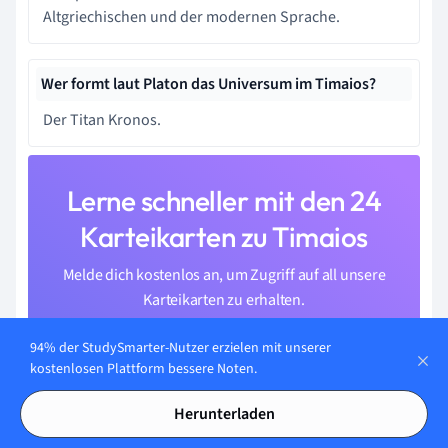
Altgriechischen und der modernen Sprache.
Wer formt laut Platon das Universum im Timaios?
Der Titan Kronos.
Lerne schneller mit den 24
Karteikarten zu Timaios
Melde dich kostenlos an, um Zugriff auf all unsere
Karteikarten zu erhalten.
94% der StudySmarter-Nutzer erzielen mit unserer
kostenlosen Plattform bessere Noten.
Herunterladen