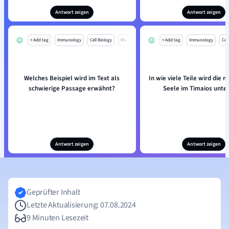
Antwort zeigen
Antwort zeigen
+ Add tag
Immunology
Cell Biology
Mo
+ Add tag
Immunology
Cell
Welches Beispiel wird im Text als
In wie viele Teile wird die 
schwierige Passage erwähnt?
Seele im Timaios unter
Antwort zeigen
Antwort zeigen
Geprüfter Inhalt
Letzte Aktualisierung: 07.08.2024
9 Minuten Lesezeit