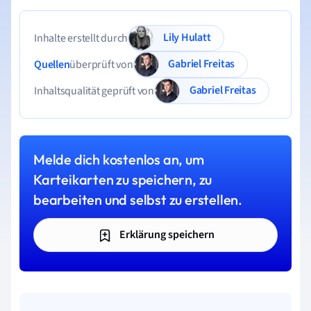
Lily Hulatt
Inhalte erstellt durch
Gabriel Freitas
Quellen
überprüft von
Gabriel Freitas
Inhaltsqualität geprüft von
Melde dich kostenlos an, um
Karteikarten zu speichern, zu
bearbeiten und selbst zu erstellen.
Erklärung speichern