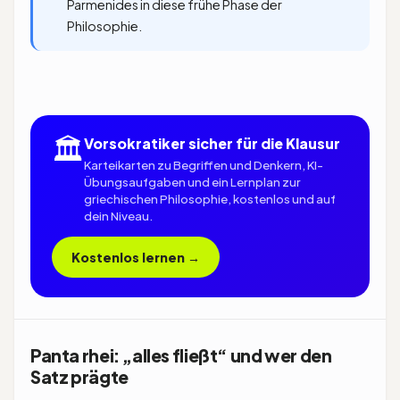
Parmenides in diese frühe Phase der
Philosophie.
🏛
Vorsokratiker sicher für die Klausur
Karteikarten zu Begriffen und Denkern, KI-
Übungsaufgaben und ein Lernplan zur
griechischen Philosophie, kostenlos und auf
dein Niveau.
Kostenlos lernen →
Panta rhei: „alles fließt“ und wer den
Satz prägte