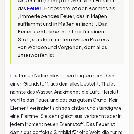
Als Urstoff (arché) der Welt sieht Heraklit
das
Feuer
. Er beschreibt den Kosmos als
„immerlebendes Feuer, das in Maßen
aufflammt und in Maßen erlischt“. Das
Feuer steht dabei nicht nur für einen
Stoff, sondern für den ewigen Prozess
von Werden und Vergehen, dem alles
unterworfen ist.
Die frühen Naturphilosophen fragten nach dem
einen Grundstoff, aus dem alles besteht: Thales
nannte das Wasser, Anaximenes die Luft. Heraklit
wählte das Feuer, und das aus gutem Grund. Kein
Element verändert sich so sichtbar und ständig wie
eine Flamme: Sie sieht gleich aus, verbrennt aber in
jedem Moment neuen Brennstoff. Das Feuer ist
damit das perfekte Sinnbild für eine Welt, die nur im