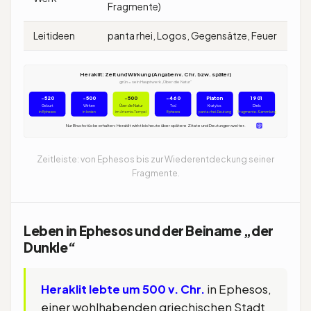
Fragmente)
Leitideen
panta rhei, Logos, Gegensätze, Feuer
Heraklit: Zeit und Wirkung (Angaben v. Chr. bzw. später)
grün = sein Hauptwerk „Über die Natur“
~520
~500
~500
~460
Platon
1901
Geburt
Wirken
Über die Natur
Tod
Kratylos
Diels
in Ephesos
in Ionien
im Artemis-Tempel
Ephesos
panta-rhei-Deutung
Fragmente-Sammlung
Nur Bruchstücke erhalten: Heraklit wirkt bis heute über spätere Zitate und Deutungen weiter.
Zeitleiste: von Ephesos bis zur Wiederentdeckung seiner
Fragmente.
Leben in Ephesos und der Beiname „der
Dunkle“
Heraklit lebte um 500 v. Chr.
in Ephesos,
einer wohlhabenden griechischen Stadt