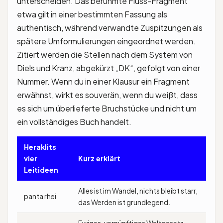
unterscheiden. Das berühmte Fluss-Fragment
etwa gilt in einer bestimmten Fassung als
authentisch, während verwandte Zuspitzungen als
spätere Umformulierungen eingeordnet werden.
Zitiert werden die Stellen nach dem System von
Diels und Kranz, abgekürzt „DK“, gefolgt von einer
Nummer. Wenn du in einer Klausur ein Fragment
erwähnst, wirkt es souverän, wenn du weißt, dass
es sich um überlieferte Bruchstücke und nicht um
ein vollständiges Buch handelt.
Heraklits
vier
Kurz erklärt
Leitideen
Alles ist im Wandel, nichts bleibt starr,
panta rhei
das Werden ist grundlegend.