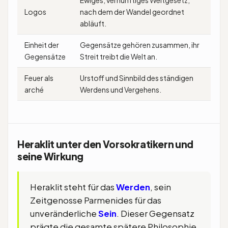
Ewiges, vernünftiges Weltgesetz,
Logos
nach dem der Wandel geordnet
abläuft.
Einheit der
Gegensätze gehören zusammen, ihr
Gegensätze
Streit treibt die Welt an.
Feuer als
Urstoff und Sinnbild des ständigen
arché
Werdens und Vergehens.
Heraklit unter den Vorsokratikern und
seine Wirkung
Heraklit steht für das
Werden
, sein
Zeitgenosse Parmenides für das
unveränderliche
Sein
. Dieser Gegensatz
prägte die gesamte spätere Philosophie.