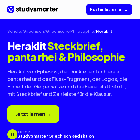
Kostenlos lernen →
Schule
/
Griechisch
/
Griechische Philosophie
/
Heraklit
Heraklit
Steckbrief,
panta rhei & Philosophie
Heraklit von Ephesos, der Dunkle, einfach erklärt:
panta rhei und das Fluss-Fragment, der Logos, die
Einheit der Gegensätze und das Feuer als Urstoff,
mit Steckbrief und Zeitleiste für die Klausur.
Jetzt lernen →
AUTOR
SS
StudySmarter Griechisch Redaktion