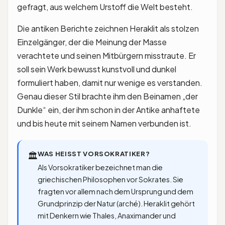
gefragt, aus welchem Urstoff die Welt besteht.
Die antiken Berichte zeichnen Heraklit als stolzen
Einzelgänger, der die Meinung der Masse
verachtete und seinen Mitbürgern misstraute. Er
soll sein Werk bewusst kunstvoll und dunkel
formuliert haben, damit nur wenige es verstanden.
Genau dieser Stil brachte ihm den Beinamen „der
Dunkle“ ein, der ihm schon in der Antike anhaftete
und bis heute mit seinem Namen verbunden ist.
WAS HEISST VORSOKRATIKER?
🏛
Als Vorsokratiker bezeichnet man die
griechischen Philosophen vor Sokrates. Sie
fragten vor allem nach dem Ursprung und dem
Grundprinzip der Natur (arché). Heraklit gehört
mit Denkern wie Thales, Anaximander und