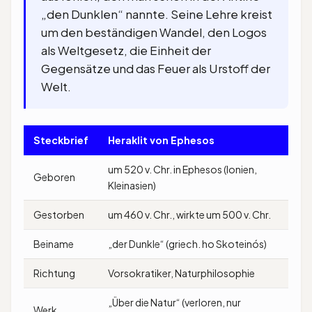
„den Dunklen“ nannte. Seine Lehre kreist
um den beständigen Wandel, den Logos
als Weltgesetz, die Einheit der
Gegensätze und das Feuer als Urstoff der
Welt.
Steckbrief
Heraklit von Ephesos
um 520 v. Chr. in Ephesos (Ionien,
Geboren
Kleinasien)
Gestorben
um 460 v. Chr., wirkte um 500 v. Chr.
Beiname
„der Dunkle“ (griech. ho Skoteinós)
Richtung
Vorsokratiker, Naturphilosophie
„Über die Natur“ (verloren, nur
Werk