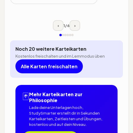
Klicke zum Umdrehen
1
/
6
‹
›
Noch 20 weitere Karteikarten
Kostenlos freischalten und im Lernmodus üben
Alle Karten freischalten
🃏
Mehr Karteikarten zur
Philosophie
Lade deine Unterlagen hoch,
StudySmarter erstellt dir in Sekunden
Karteikarten, Zeitleisten und Übungen,
kostenlos und auf dein Niveau.