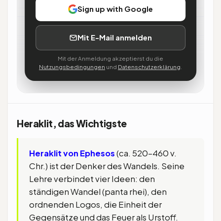
Kernidee
Sign up with Google
→
panta rhei: alles ist im Wandel,
Mit E-Mail anmelden
Beständigkeit durch Wandel
Mit der Anmeldung akzeptierst du die
Nutzungsbedingungen
und
Datenschutzerklärung
.
Begriffe
→
Logos, Einheit der Gegensätze, Feuer als
Urstoff
Heraklit, das Wichtigste
Heraklit von Ephesos
(ca. 520–460 v.
Chr.) ist der Denker des Wandels. Seine
Lehre verbindet vier Ideen: den
ständigen Wandel (panta rhei), den
ordnenden Logos, die Einheit der
Gegensätze und das Feuer als Urstoff.