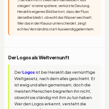
steigen“ ist eine spätere, verkürzte Deutung.
Heraklits eigenes Bild betont, dass der Fluss
derselbe bleibt, obwohl das Wasser wechselt.
Wer das in der Klausur unterscheidet, zeigt
echtes Verständnis statt Auswendiggelerntem.
Der Logos als Weltvernunft
Der
Logos
ist bei Heraklit das vernünftige
Weltgesetz, nach dem alles geschieht. Er
ist ewig und allen gemeinsam, doch die
meisten Menschen begreifen ihn nicht,
obwohl sie ständig mit ihm zu tun haben.
Wer den Logos erkennt, versteht die