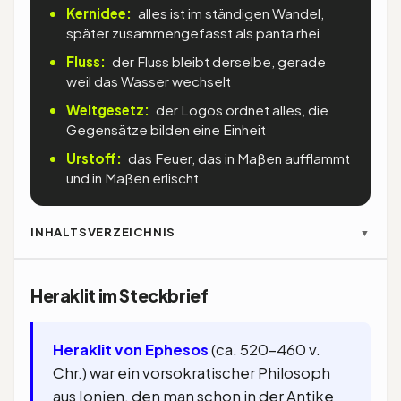
Kernidee:
alles ist im ständigen Wandel,
später zusammengefasst als panta rhei
Fluss:
der Fluss bleibt derselbe, gerade
weil das Wasser wechselt
Weltgesetz:
der Logos ordnet alles, die
Gegensätze bilden eine Einheit
Urstoff:
das Feuer, das in Maßen aufflammt
und in Maßen erlischt
INHALTSVERZEICHNIS
▼
Heraklit im Steckbrief
Heraklit von Ephesos
(ca. 520–460 v.
Chr.) war ein vorsokratischer Philosoph
aus Ionien, den man schon in der Antike