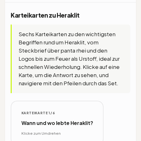
Karteikarten zu Heraklit
Sechs Karteikarten zu den wichtigsten
Begriffen rund um Heraklit, vom
Steckbrief über panta rhei und den
Logos bis zum Feuer als Urstoff, ideal zur
schnellen Wiederholung. Klicke auf eine
Karte, um die Antwort zu sehen, und
navigiere mit den Pfeilen durch das Set.
KARTEIKARTE 1/6
ANTWORT
Wann und wo lebte Heraklit?
Um 500 v. Chr. in Ephesos in Ionien
(Kleinasien); Lebensdaten ca. 520–
Klicke zum Umdrehen
460 v. Chr.