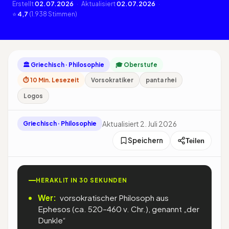
Erstellt
02.07.2026
·
Aktualisiert
02.07.2026
·
⭐
4,7
(1.938 Stimmen)
🏛 Griechisch · Philosophie
🎓 Oberstufe
⏱ 10 Min. Lesezeit
Vorsokratiker
panta rhei
Logos
Aktualisiert 2. Juli 2026
Griechisch · Philosophie
Speichern
Teilen
HERAKLIT IN 30 SEKUNDEN
Wer:
vorsokratischer Philosoph aus
Ephesos (ca. 520–460 v. Chr.), genannt „der
Dunkle“