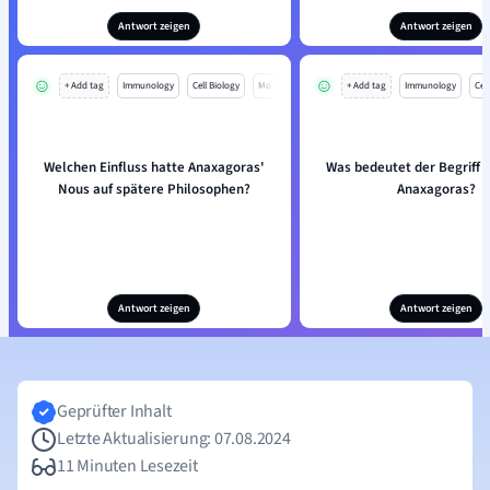
Antwort zeigen
Antwort zeigen
+ Add tag
Immunology
Cell Biology
Mo
+ Add tag
Immunology
Cell
Welchen Einfluss hatte Anaxagoras'
Was bedeutet der Begriff '
Nous auf spätere Philosophen?
Anaxagoras?
Antwort zeigen
Antwort zeigen
Geprüfter Inhalt
Letzte Aktualisierung: 07.08.2024
11 Minuten Lesezeit