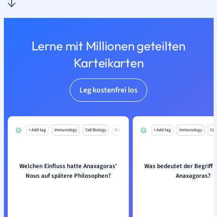
Lerne mit Millionen geteilten
Karteikarten
Leg kostenfrei los
+ Add tag
Immunology
Cell Biology
Mo
+ Add tag
Immunology
Cell
Welchen Einfluss hatte Anaxagoras'
Was bedeutet der Begriff '
Nous auf spätere Philosophen?
Anaxagoras?