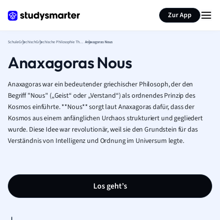
Karteikarten erstellen
Seite zusammenfassen
Zur App
Schule
Griechisch
Griechische Philosophie Theorie
Anaxagoras Nous
Anaxagoras Nous
Anaxagoras war ein bedeutender griechischer Philosoph, der den
Begriff "Nous" („Geist“ oder „Verstand“) als ordnendes Prinzip des
Kosmos einführte. **Nous** sorgt laut Anaxagoras dafür, dass der
Kosmos aus einem anfänglichen Urchaos strukturiert und gegliedert
wurde. Diese Idee war revolutionär, weil sie den Grundstein für das
Verständnis von Intelligenz und Ordnung im Universum legte.
Los geht’s