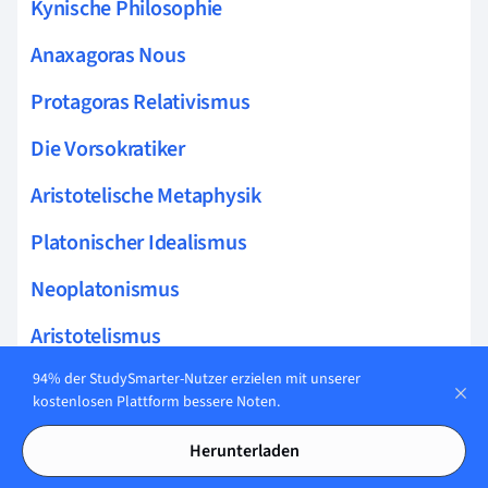
Kynische Philosophie
Anaxagoras Nous
Protagoras Relativismus
Die Vorsokratiker
Aristotelische Metaphysik
Platonischer Idealismus
Neoplatonismus
Aristotelismus
Eleatische Schule
94% der StudySmarter-Nutzer erzielen mit unserer
kostenlosen Plattform bessere Noten.
Peripatetische Schule
Herunterladen
Platonismus