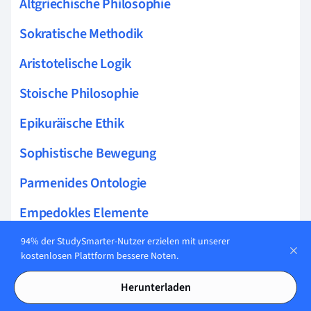
Altgriechische Philosophie
Sokratische Methodik
Aristotelische Logik
Stoische Philosophie
Epikuräische Ethik
Sophistische Bewegung
Parmenides Ontologie
Empedokles Elemente
Zenons Paradoxien
94% der StudySmarter-Nutzer erzielen mit unserer
kostenlosen Plattform bessere Noten.
Sokrates Apologie
Herunterladen
Demokrits Atomtheorie