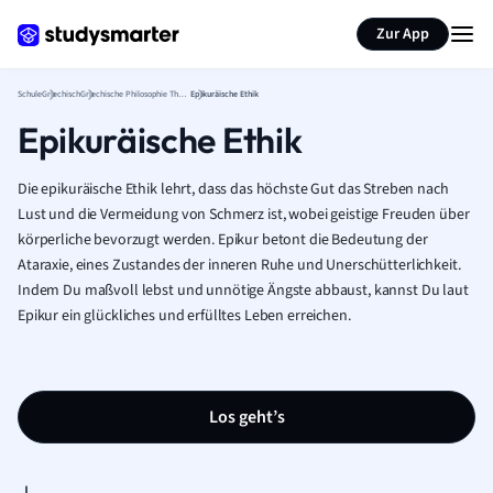
Karteikarten erstellen
Seite zusammenfassen
Zur App
Schule
Griechisch
Griechische Philosophie Theorie
Epikuräische Ethik
Epikuräische Ethik
Die epikuräische Ethik lehrt, dass das höchste Gut das Streben nach
Lust und die Vermeidung von Schmerz ist, wobei geistige Freuden über
körperliche bevorzugt werden. Epikur betont die Bedeutung der
Ataraxie, eines Zustandes der inneren Ruhe und Unerschütterlichkeit.
Indem Du maßvoll lebst und unnötige Ängste abbaust, kannst Du laut
Epikur ein glückliches und erfülltes Leben erreichen.
Los geht’s