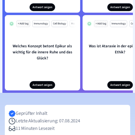
Antwort zeigen
Antwort zeigen
+ Add tag
Immunology
Cell Biology
Mo
+ Add tag
Immunology
Cell
Welches Konzept betont Epikur als
Was ist Ataraxie in der epi
wichtig für die innere Ruhe und das
Ethik?
Glück?
Antwort zeigen
Antwort zeigen
Geprüfter Inhalt
Letzte Aktualisierung: 07.08.2024
11 Minuten Lesezeit