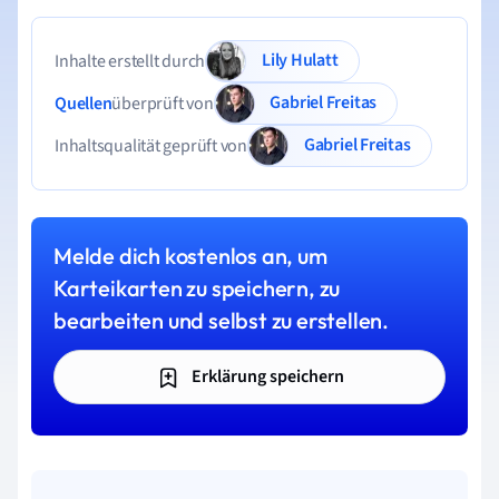
Lily Hulatt
Inhalte erstellt durch
Gabriel Freitas
Quellen
überprüft von
Gabriel Freitas
Inhaltsqualität geprüft von
Melde dich kostenlos an, um
Karteikarten zu speichern, zu
bearbeiten und selbst zu erstellen.
Erklärung speichern