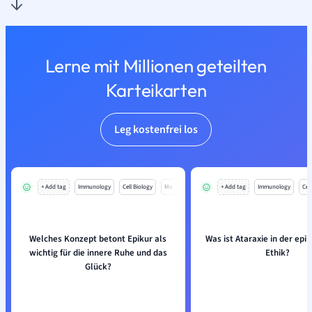
Lerne mit Millionen geteilten
Karteikarten
Leg kostenfrei los
+ Add tag
Immunology
Cell Biology
Mo
+ Add tag
Immunology
Cell
Welches Konzept betont Epikur als
Was ist Ataraxie in der epi
wichtig für die innere Ruhe und das
Ethik?
Glück?