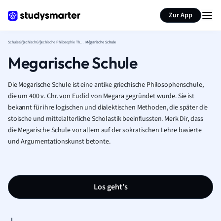
Karteikarten erstellen
Seite zusammenfassen
Zur App
Schule
Griechisch
Griechische Philosophie Theorie
Megarische Schule
Megarische Schule
Die Megarische Schule ist eine antike griechische Philosophenschule,
die um 400 v. Chr. von Euclid von Megara gegründet wurde. Sie ist
bekannt für ihre logischen und dialektischen Methoden, die später die
stoische und mittelalterliche Scholastik beeinflussten. Merk Dir, dass
die Megarische Schule vor allem auf der sokratischen Lehre basierte
und Argumentationskunst betonte.
Los geht’s