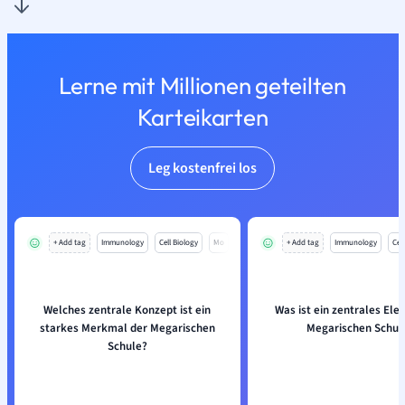
Lerne mit Millionen geteilten
Karteikarten
Leg kostenfrei los
+ Add tag
Immunology
Cell Biology
Mo
+ Add tag
Immunology
Cell
Welches zentrale Konzept ist ein
Was ist ein zentrales Ele
starkes Merkmal der Megarischen
Megarischen Schul
Schule?