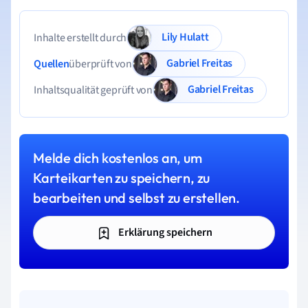
Lily Hulatt
Inhalte erstellt durch
Gabriel Freitas
Quellen
überprüft von
Gabriel Freitas
Inhaltsqualität geprüft von
Melde dich kostenlos an, um
Karteikarten zu speichern, zu
bearbeiten und selbst zu erstellen.
Erklärung speichern