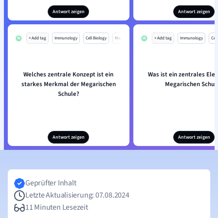
Antwort zeigen
Antwort zeigen
+ Add tag
Immunology
Cell Biology
Mo
+ Add tag
Immunology
Cell
Welches zentrale Konzept ist ein
Was ist ein zentrales Ele
starkes Merkmal der Megarischen
Megarischen Schul
Schule?
Antwort zeigen
Antwort zeigen
Geprüfter Inhalt
Letzte Aktualisierung: 07.08.2024
11 Minuten Lesezeit