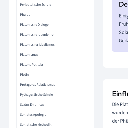
Peripatetische Schule
Phaidon
Eini
Frü
Platonische Dialoge
Sokr
Platonische Ideenlehre
Ged
Platonischer Idealismus
Platonismus
Platons Politeia
Plotin
Protagoras Relativismus
Einf
Pythagoräische Schule
Die Pla
Sextus Empiricus
wurden 
Sokrates Apologie
der Phi
Sokratische Methodik