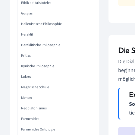
Ethik bei Aristoteles
Gorgias
Hellenistische Philosophie
Heraklit
Heraklitische Philosophie
Die 
Kritias
Die Dia
Kynische Philosophie
beginne
Lukrez
möglic
Megarische Schule
Menon
So
Neoplatonismus
ti
Parmenides
Parmenides Ontologie