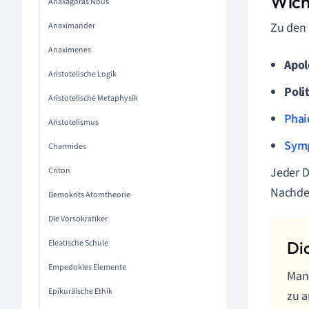
Wich
Anaxagoras Nous
Zu den 
Anaximander
Anaximenes
Apol
Aristotelische Logik
Poli
Aristotelische Metaphysik
Phai
Aristotelismus
Sym
Charmides
Jeder D
Criton
Nachde
Demokrits Atomtheorie
Die Vorsokratiker
Eleatische Schule
Empedokles Elemente
Man
Epikuräische Ethik
zu a