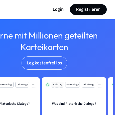
Login
Registrieren
rne mit Millionen geteilten
Karteikarten
Leg kostenfrei los
Immunology
Cell Biology
Mo
+ Add tag
Immunology
Cell Biology
Mo
Platonische Dialoge?
Was sind Platonische Dialoge?