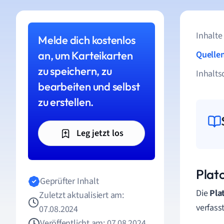
Inhalte
Melde dich kostenlos
an, um Karteikarten
Quelle
zu speichern, zu
Inhalts
bearbeiten und selbst
zu erstellen.
Leg jetzt los
Plat
Geprüfter Inhalt
Die
Pla
Zuletzt aktualisiert am:
verfass
07.08.2024
Veröffentlicht am: 07.08.2024