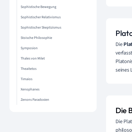
Sophistische Bewegung
Sophistischer Relativismus
Sophistischer Skeptizismus
Plat
Stoische Philosophie
Die
Pla
Symposion
verfass
Thales von Milet
Platoni
Theaitetos
seines 
Timaios
Xenophanes
Zenons Paradoxien
Die 
Die Pla
philoso