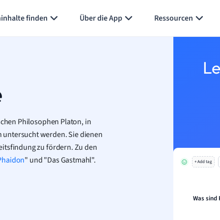
Karteikarten erstellen
Seite zusammenfassen
inhalte finden
Über die App
Ressourcen
Le
e
ischen Philosophen Platon, in
 untersucht werden. Sie dienen
itsfindung zu fördern. Zu den
Phaidon
" und "Das Gastmahl".
+ Add tag
Was sind 