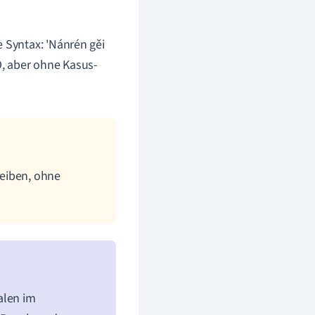
e Syntax: 'Nánrén gěi
VO, aber ohne Kasus-
reiben, ohne
alen im