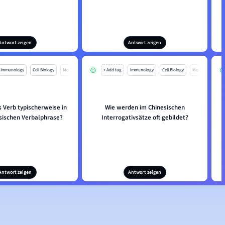
Antwort zeigen
Antwort zeigen
Immunology
Cell Biology
Mo
+ Add tag
Immunology
Cell Biology
Mo
s Verb typischerweise in
Wie werden im Chinesischen
esischen Verbalphrase?
Interrogativsätze oft gebildet?
Antwort zeigen
Antwort zeigen