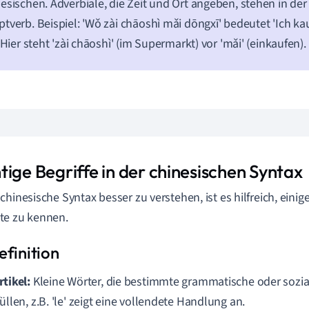
esischen. Adverbiale, die Zeit und Ort angeben, stehen in de
tverb. Beispiel: 'Wǒ zài chāoshì mǎi dōngxī' bedeutet 'Ich k
. Hier steht 'zài chāoshì' (im Supermarkt) vor 'mǎi' (einkaufen).
tige Begriffe in der chinesischen Syntax
chinesische Syntax besser zu verstehen, ist es hilfreich, einig
te zu kennen.
rtikel:
Kleine Wörter, die bestimmte grammatische oder sozi
füllen, z.B. 'le' zeigt eine vollendete Handlung an.