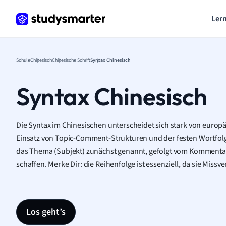
Lern
Schule
Chinesisch
Chinesische Schrift
Syntax Chinesisch
Syntax Chinesisch
Die Syntax im Chinesischen unterscheidet sich stark von euro
Einsatz von Topic-Comment-Strukturen und der festen Wortfolg
das Thema (Subjekt) zunächst genannt, gefolgt vom Kommentar 
schaffen. Merke Dir: die Reihenfolge ist essenziell, da sie Missv
Los geht’s