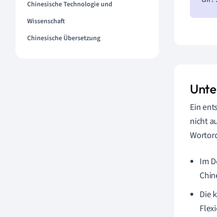
Chinesische Technologie und
Wissenschaft
Chinesische Übersetzung
Unte
Ein ent
nicht a
Wortord
Im D
Chin
Die 
Flex