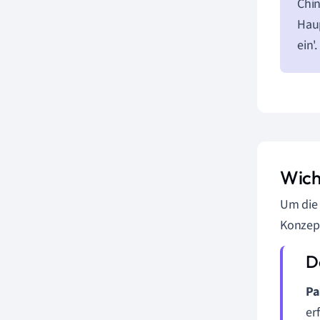
Chin
Haup
ein'
Wich
Um die 
Konzep
Pa
er