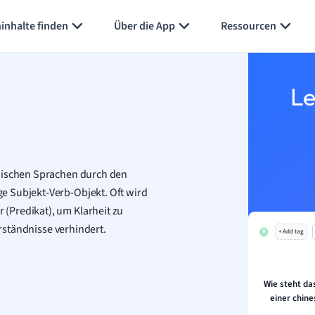
Karteikarten erstellen
Seite zusammenfassen
inhalte finden
Über die App
Ressourcen
Le
päischen Sprachen durch den
e Subjekt-Verb-Objekt. Oft wird
(Predikat), um Klarheit zu
erständnisse verhindert.
+ Add tag
Wie steht da
einer chin