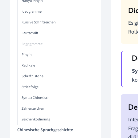
Hanyu Pinyin
Ideogramme
Es g
Kursive Schriftzeichen
Roll
Lautschrift
Logogramme
Pinyin
Radikale
Sy
Schrifthistorie
ko
Strichfolge
Syntax Chinesisch
Zahlenzeichen
Inte
Zeichenkodierung
Frag
Chinesische Sprachgeschichte
dir?