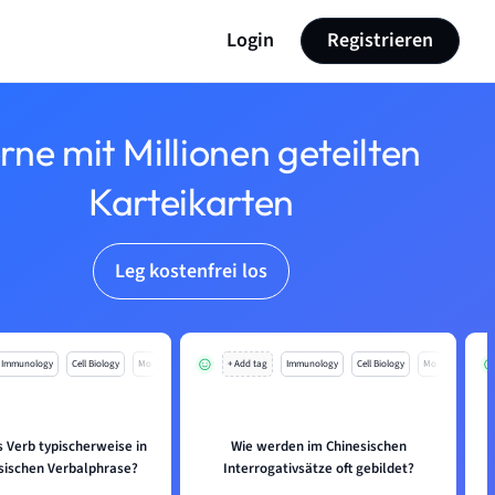
Login
Registrieren
rne mit Millionen geteilten
Karteikarten
Leg kostenfrei los
Immunology
Cell Biology
Mo
+ Add tag
Immunology
Cell Biology
Mo
s Verb typischerweise in
Wie werden im Chinesischen
esischen Verbalphrase?
Interrogativsätze oft gebildet?