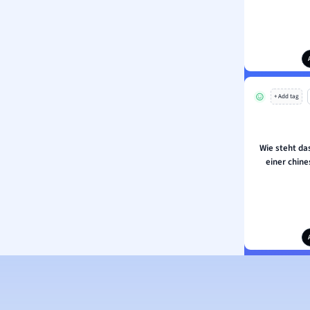
+ Add tag
Wie steht da
einer chin