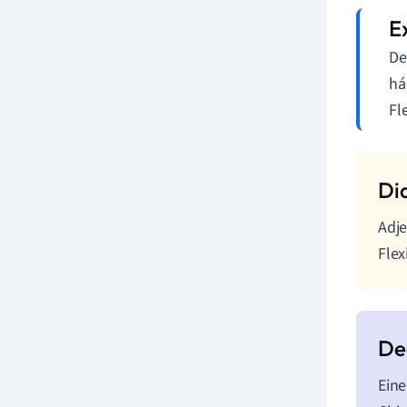
De
há
Fl
Adje
Flex
Eine