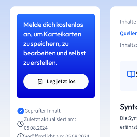
Inhalte
Melde dich kostenlos
an, um Karteikarten
Quelle
zu speichern, zu
Inhalts
bearbeiten und selbst
zu erstellen.
Leg jetzt los
Synt
Geprüfter Inhalt
Die Syn
Zuletzt aktualisiert am:
erfährs
05.08.2024
Veröffentlicht am: 05.08.2024