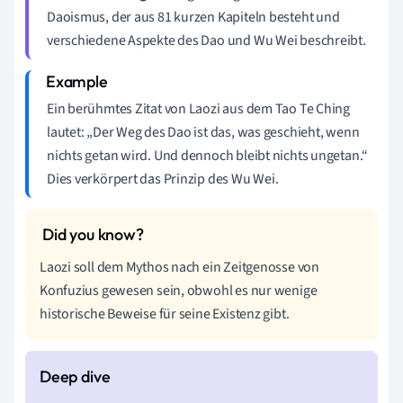
Daoismus, der aus 81 kurzen Kapiteln besteht und
verschiedene Aspekte des Dao und Wu Wei beschreibt.
Ein berühmtes Zitat von Laozi aus dem Tao Te Ching
lautet: „Der Weg des Dao ist das, was geschieht, wenn
nichts getan wird. Und dennoch bleibt nichts ungetan.“
Dies verkörpert das Prinzip des Wu Wei.
Laozi soll dem Mythos nach ein Zeitgenosse von
Konfuzius gewesen sein, obwohl es nur wenige
historische Beweise für seine Existenz gibt.