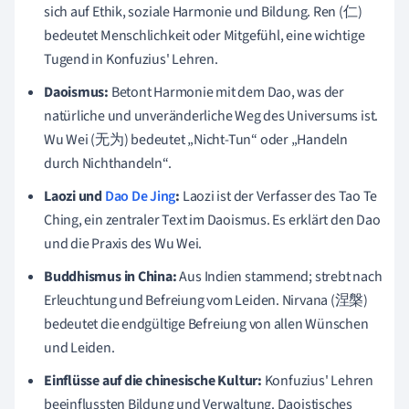
sich auf Ethik, soziale Harmonie und Bildung. Ren (仁)
bedeutet Menschlichkeit oder Mitgefühl, eine wichtige
Tugend in Konfuzius' Lehren.
Daoismus:
Betont Harmonie mit dem Dao, was der
natürliche und unveränderliche Weg des Universums ist.
Wu Wei (无为) bedeutet „Nicht-Tun“ oder „Handeln
durch Nichthandeln“.
Laozi und
Dao De Jing
:
Laozi ist der Verfasser des Tao Te
Ching, ein zentraler Text im Daoismus. Es erklärt den Dao
und die Praxis des Wu Wei.
Buddhismus in China:
Aus Indien stammend; strebt nach
Erleuchtung und Befreiung vom Leiden. Nirvana (涅槃)
bedeutet die endgültige Befreiung von allen Wünschen
und Leiden.
Einflüsse auf die chinesische Kultur:
Konfuzius' Lehren
beeinflussten Bildung und Verwaltung. Daoistisches