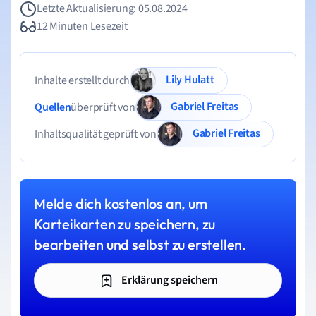
Letzte Aktualisierung: 05.08.2024
12 Minuten Lesezeit
Lily Hulatt
Inhalte erstellt durch
Gabriel Freitas
Quellen
überprüft von
Gabriel Freitas
Inhaltsqualität geprüft von
Melde dich kostenlos an, um
Karteikarten zu speichern, zu
bearbeiten und selbst zu erstellen.
Erklärung speichern