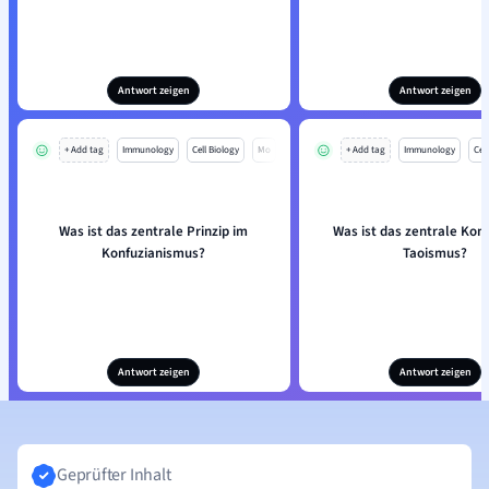
Antwort zeigen
Antwort zeigen
+ Add tag
Immunology
Cell Biology
Mo
+ Add tag
Immunology
Cell
Was ist das zentrale Prinzip im
Was ist das zentrale Kon
Konfuzianismus?
Taoismus?
Antwort zeigen
Antwort zeigen
Geprüfter Inhalt