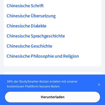
Chinesische Schrift
Chinesische Übersetzung
Chinesische Dialekte
Chinesische Sprachgeschichte
Chinesische Geschichte
Chinesische Philosophie und Religion
Verwandte Themen zu Chinesische
94% der StudySmarter-Nutzer erzielen mit unserer
Philosophie und Religion
kostenlosen Plattform bessere Noten.
Tian Bedeutung
Herunterladen