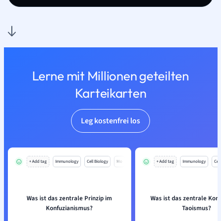
Lerne mit Millionen geteilten
Karteikarten
Leg kostenfrei los
+ Add tag
Immunology
Cell Biology
Mo
+ Add tag
Immunology
Cell
Was ist das zentrale Prinzip im
Was ist das zentrale Kon
Konfuzianismus?
Taoismus?