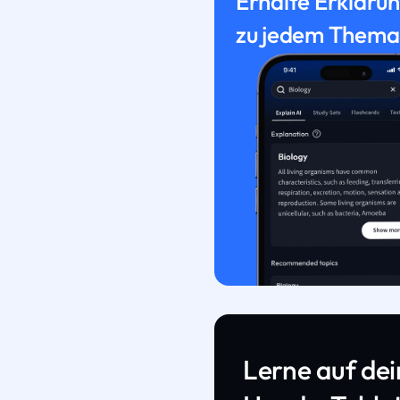
Erhalte Erkläru
zu jedem Thema
Lerne auf de