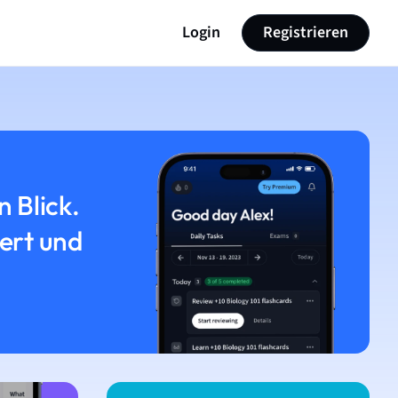
Login
Registrieren
n Blick.
iert und