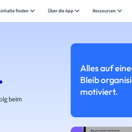
inhalte finden
Über die App
Ressourcen
Alles auf eine
.
Bleib organis
motiviert.
folg beim