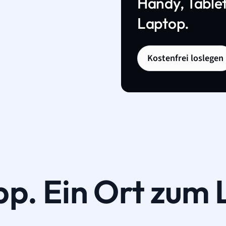
Handy, Tablet
Laptop.
Kostenfrei loslegen
pp. Ein Ort zum 