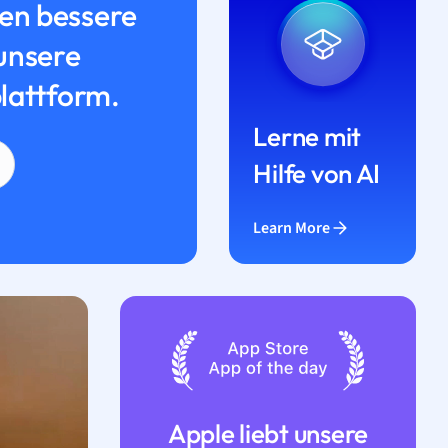
n bessere
unsere
lattform.
Lerne mit
Hilfe von AI
Learn More
Apple liebt unsere