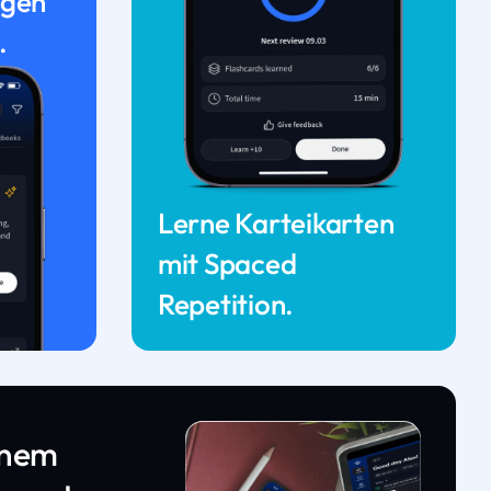
ngen
.
Lerne Karteikarten
mit Spaced
Repetition.
inem