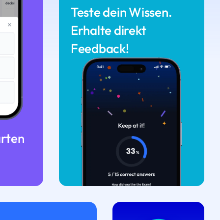
Teste dein Wissen.
Erhalte direkt
Feedback!
arten