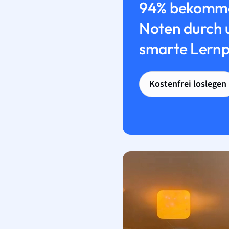
94% bekomme
Noten durch 
smarte Lernp
Kostenfrei loslegen