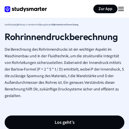
Zur App
Ausbildung
Ausbildung in Handwerk
Heizungsbauer
Rohrinnendruckberechnung
Rohrinnendruckberechnung
Die Berechnung des Rohrinnendrucks ist ein wichtiger Aspekt im
Maschinenbau und in der Fluidtechnik, um die strukturelle Integrität
von Rohrleitungen sicherzustellen. Dabei wird der Innendruck mittels
der Barlow-Formel (P = 2 * S * t / D) ermittelt, wobei P der Innendruck, S
die zulässige Spannung des Materials, t die Wandstärke und D der
Außendurchmesser des Rohres ist. Ein genaues Verständnis dieser
Berechnung hilft Dir, zukünftige Drucksysteme sicher und effizient zu
gestalten.
Los geht’s