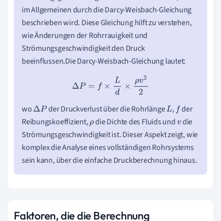
im Allgemeinen durch die Darcy-Weisbach-Gleichung
beschrieben wird. Diese Gleichung hilft zu verstehen,
wie Änderungen der Rohrrauigkeit und
Strömungsgeschwindigkeit den Druck
beeinflussen.Die Darcy-Weisbach-Gleichung lautet:
Δ
P
=
f
×
L
d
×
ρ
v
2
2
wo
der Druckverlust über die Rohrlänge
,
der
Δ
P
L
f
Reibungskoeffizient,
die Dichte des Fluids und
die
ρ
v
Strömungsgeschwindigkeit ist. Dieser Aspekt zeigt, wie
komplex die Analyse eines vollständigen Rohrsystems
sein kann, über die einfache Druckberechnung hinaus.
Faktoren, die die Berechnung