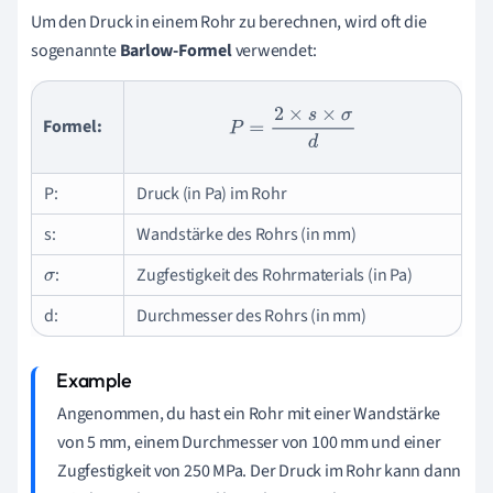
Um den Druck in einem Rohr zu berechnen, wird oft die
sogenannte
Barlow-Formel
verwendet:
P
=
2
×
s
×
σ
d
Formel:
P:
Druck (in Pa) im Rohr
s:
Wandstärke des Rohrs (in mm)
:
Zugfestigkeit des Rohrmaterials (in Pa)
σ
d:
Durchmesser des Rohrs (in mm)
Angenommen, du hast ein Rohr mit einer Wandstärke
von 5 mm, einem Durchmesser von 100 mm und einer
Zugfestigkeit von 250 MPa. Der Druck im Rohr kann dann