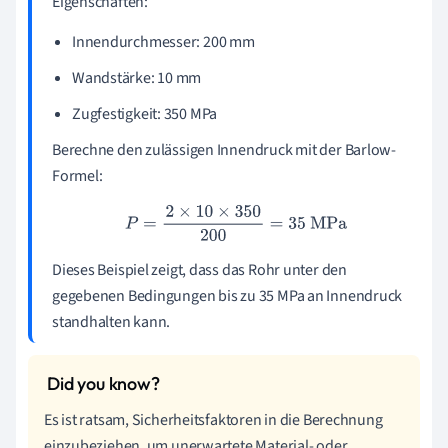
Eigenschaften:
Innendurchmesser: 200 mm
Wandstärke: 10 mm
Zugfestigkeit: 350 MPa
Berechne den zulässigen Innendruck mit der Barlow-
Formel:
P
=
2
×
10
×
350
200
=
35
MPa
Dieses Beispiel zeigt, dass das Rohr unter den
gegebenen Bedingungen bis zu 35 MPa an Innendruck
standhalten kann.
Es ist ratsam, Sicherheitsfaktoren in die Berechnung
einzubeziehen, um unerwartete Material- oder