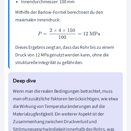
Innendurchmesser: 100 mm
Mithilfe der Barlow-Formel berechnest du den
maximalen Innendruck:
P
=
2
×
4
×
150
100
=
12
MPa
Dieses Ergebnis zeigt an, dass das Rohr bis zu einem
Druck von 12 MPa genutzt werden kann, ohne die
strukturelle Integrität zu gefährden.
Wenn man die realen Bedingungen betrachtet, muss
man oft zusätzliche Faktoren berücksichtigen, wie etwa
die Wirkung von Temperaturänderungen auf die
Materialzugfestigkeit. Ein weiterer Aspekt ist der
Zusammenhang zwischen Druckverlust und
Strömungsgeschwindigkeit innerhalb des Rohrs, was