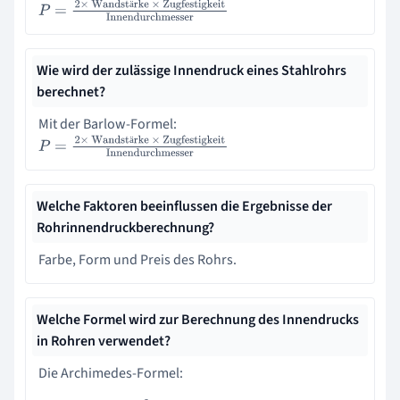
ä
P
=
2
×
Wandstärke
×
Zugfestigkeit
Innendurchmesser
Wie wird der zulässige Innendruck eines Stahlrohrs
berechnet?
Mit der Barlow-Formel:
ä
P
=
2
×
Wandstärke
×
Zugfestigkeit
Innendurchmesser
Welche Faktoren beeinflussen die Ergebnisse der
Rohrinnendruckberechnung?
Farbe, Form und Preis des Rohrs.
Welche Formel wird zur Berechnung des Innendrucks
in Rohren verwendet?
Die Archimedes-Formel: