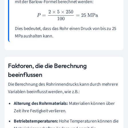
mit der Barlow-Formel berechnet werden:
P
=
2
×
5
×
250
100
=
25
MPa
Dies bedeutet, dass das Rohr einen Druck von bis zu 25
MPa aushalten kann.
Faktoren, die die Berechnung
beeinflussen
Die Berechnung des Rohrinnendrucks kann durch mehrere
Variablen beeinflusst werden, wie z.B.:
Alterung des Rohrmaterials:
Materialien können über
Zeit ihre Festigkeit verlieren.
Betriebstemperaturen:
Hohe Temperaturen können die