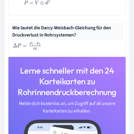
P
=
V
⊙
d
2
Wie lautet die Darcy-Weisbach-Gleichung für den
Druckverlust in Rohrsystemen?
Δ
P
=
P
1
−
P
2
ρ
g
Lerne schneller mit den 24
Karteikarten zu
Rohrinnendruckberechnung
Melde dich kostenlos an, um Zugriff auf all unsere
Karteikarten zu erhalten.