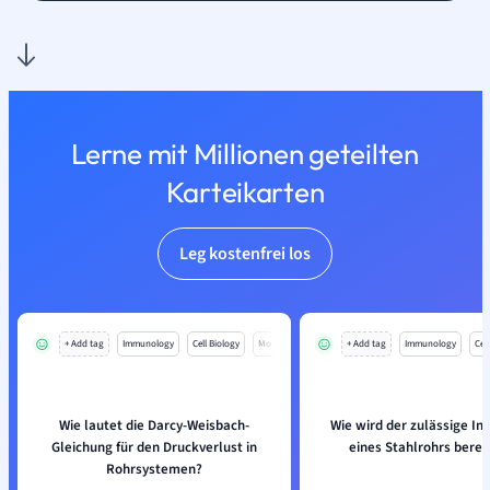
Lerne mit Millionen geteilten
Karteikarten
Leg kostenfrei los
+ Add tag
Immunology
Cell Biology
Mo
+ Add tag
Immunology
Cell
Wie lautet die Darcy-Weisbach-
Wie wird der zulässige I
Gleichung für den Druckverlust in
eines Stahlrohrs bere
Rohrsystemen?