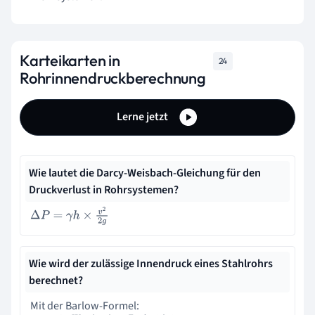
Karteikarten in
24
Rohrinnendruckberechnung
Lerne jetzt
Wie lautet die Darcy-Weisbach-Gleichung für den
Druckverlust in Rohrsystemen?
Δ
P
=
γ
h
×
v
2
2
g
Wie wird der zulässige Innendruck eines Stahlrohrs
berechnet?
Mit der Barlow-Formel: