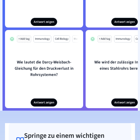
Antwort zeigen
Antwort zeigen
+ Add tag
Immunology
Cell Biology
Mo
+ Add tag
Immunology
Cell
Wie lautet die Darcy-Weisbach-
Wie wird der zulässige I
Gleichung für den Druckverlust in
eines Stahlrohrs bere
Rohrsystemen?
Antwort zeigen
Antwort zeigen
Springe zu einem wichtigen