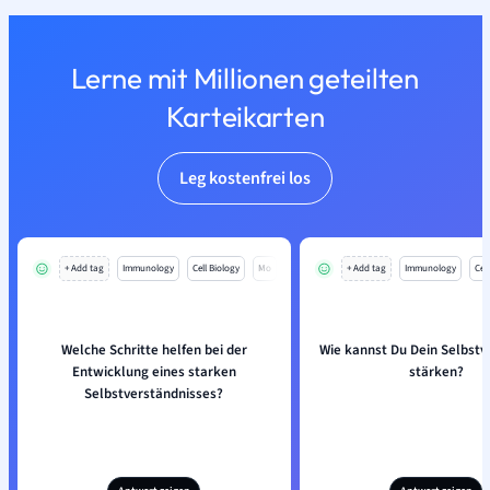
Lerne mit Millionen geteilten
Karteikarten
Leg kostenfrei los
+ Add tag
Immunology
Cell Biology
Mo
+ Add tag
Immunology
Cell
Welche Schritte helfen bei der
Wie kannst Du Dein Selbstv
Entwicklung eines starken
stärken?
Selbstverständnisses?