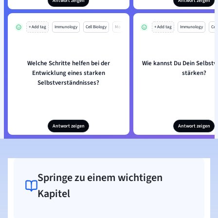
Antwort zeigen
Antwort zeigen
+ Add tag
Immunology
Cell Biology
Mo
+ Add tag
Immunology
Cell
Welche Schritte helfen bei der
Wie kannst Du Dein Selbstv
Entwicklung eines starken
stärken?
Selbstverständnisses?
Antwort zeigen
Antwort zeigen
Springe zu einem wichtigen
Kapitel