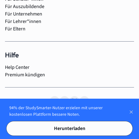
Für Auszubildende
Für Unternehmen
Für Lehrer*innen
Für Eltern
Hilfe
Help Center
Premium kündigen
94% der StudySmarter-Nutzer erzielen mit unserer
kostenlosen Plattform bessere Noten.
© 2026 StudySmarter GmbH
AGB
Impressum
Datenschutzerklärung
Herunterladen