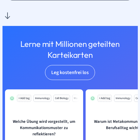
Lerne mit Millionen geteilten
Karteikarten
Leg kostenfrei los
+ Add tag
Immunology
Cell Biology
Mo
+ Add tag
Immunology
Cell
Welche Übung wird vorgestellt, um
Warum ist Metakommunik
Kommunikationsmuster zu
Berufsalltag wichti
reflektieren?