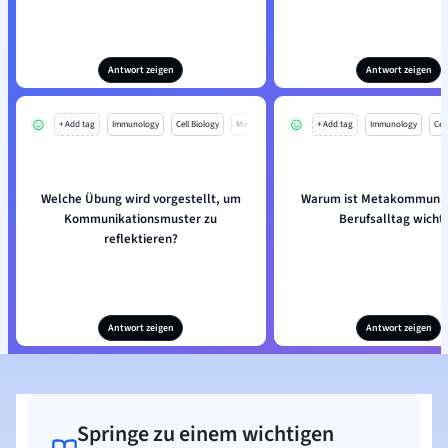
Antwort zeigen
Antwort zeigen
+ Add tag
Immunology
Cell Biology
Mo
+ Add tag
Immunology
Cell
Welche Übung wird vorgestellt, um
Warum ist Metakommunik
Kommunikationsmuster zu
Berufsalltag wichti
reflektieren?
Antwort zeigen
Antwort zeigen
Springe zu einem wichtigen