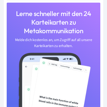
Lerne schneller mit den 24
Karteikarten zu
Metakommunikation
Melde dich kostenlos an, um Zugriff auf all unsere
Karteikarten zu erhalten.