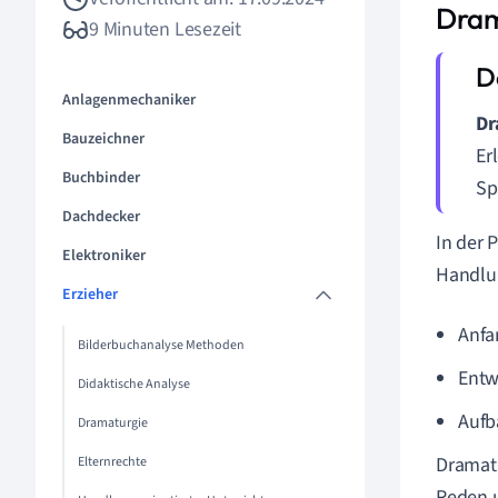
Dram
9 Minuten Lesezeit
Anlagenmechaniker
Dr
Bauzeichner
Er
Buchbinder
Sp
Dachdecker
In der 
Elektroniker
Handlun
Erzieher
Anfa
Bilderbuchanalyse Methoden
Entw
Didaktische Analyse
Aufb
Dramaturgie
Dramatu
Elternrechte
Reden u