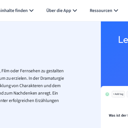
inhalte finden
Über die App
Ressourcen
Le
, Film oder Fernsehen zu gestalten
m zu erzielen. In der Dramaturgie
icklung von Charakteren und dem
 und zum Nachdenken anregt. Ein
+ Add tag
hinter erfolgreichen Erzählungen
Was ist der