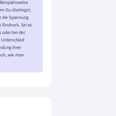
 Beispielsweise
em Du überlegst,
ält die Spannung
 Eindruck. Sei es
s oder bei der
n Unterschied
ndung ihrer
auch, wie man