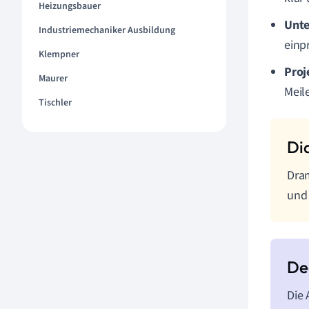
Heizungsbauer
Unte
Industriemechaniker Ausbildung
einp
Klempner
Pro
Maurer
Meil
Tischler
Dram
und 
Die 