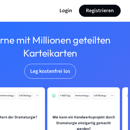
Login
Registrieren
rne mit Millionen geteilten
Karteikarten
Leg kostenfrei los
Immunology
Cell Biology
Mo
+ Add tag
Immunology
Cell Biology
Mo
 Kern der Dramaturgie?
Wie kann ein Handwerksprojekt durch
Dramaturgie einzigartig gemacht
werden?