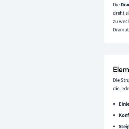
Die
Dra
dreht s
zu weck
Dramatu
Elem
Die Str
die jed
Einl
Konf
Stei