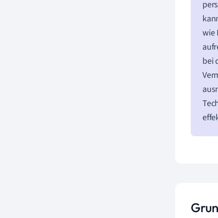
pers
kann
wie 
aufr
bei 
Verm
ausm
Tech
effe
Grun