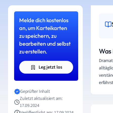
Melde dich kostenlos
an, um Karteikarten
zu speichern, zu
bearbeiten und selbst
Was 
zu erstellen.
Dramatu
Leg jetzt los
alltägl
verstän
erfährs
Geprüfter Inhalt
Zuletzt aktualisiert am:
17.09.2024
Veröffentlicht am: 17.09.2024