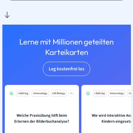
Lerne mit Millionen geteilten
Karteikarten
Leg kostenfrei los
+ Add tag
Immunology
Cell Biology
Mo
+ Add tag
Immunology
Cell
Welche Praxisübung hilft beim
Wie wird interaktive Ana
Erlernen der Bilderbuchanalyse?
Kindern eingesetz