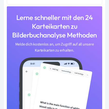
Lerne schneller mit den 24
Karteikarten zu
Bilderbuchanalyse Methoden
Melde dich kostenlos an, um Zugriff auf all unsere
Karteikarten zu erhalten.