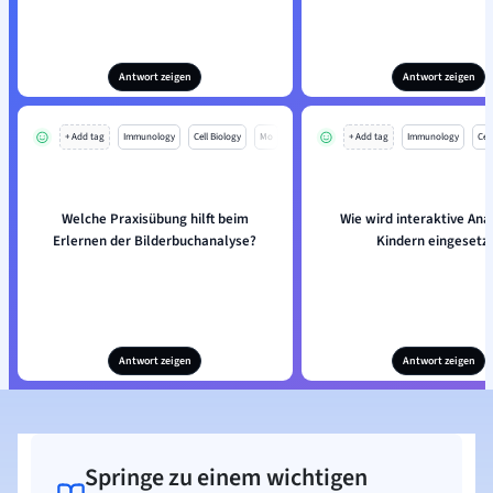
Antwort zeigen
Antwort zeigen
+ Add tag
Immunology
Cell Biology
Mo
+ Add tag
Immunology
Cell
Welche Praxisübung hilft beim
Wie wird interaktive Ana
Erlernen der Bilderbuchanalyse?
Kindern eingesetz
Antwort zeigen
Antwort zeigen
Springe zu einem wichtigen