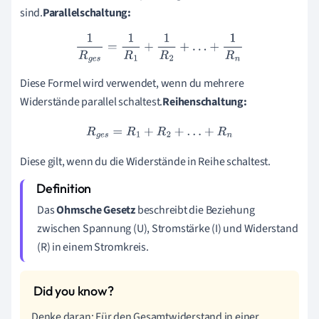
sind.
Parallelschaltung:
1
R
g
e
s
=
1
R
1
+
1
R
2
+
…
+
1
R
n
Diese Formel wird verwendet, wenn du mehrere
Widerstände parallel schaltest.
Reihenschaltung:
R
g
e
s
=
R
1
+
R
2
+
…
+
R
n
Diese gilt, wenn du die Widerstände in Reihe schaltest.
Das
Ohmsche Gesetz
beschreibt die Beziehung
zwischen Spannung (U), Stromstärke (I) und Widerstand
(R) in einem Stromkreis.
Denke daran: Für den Gesamtwiderstand in einer