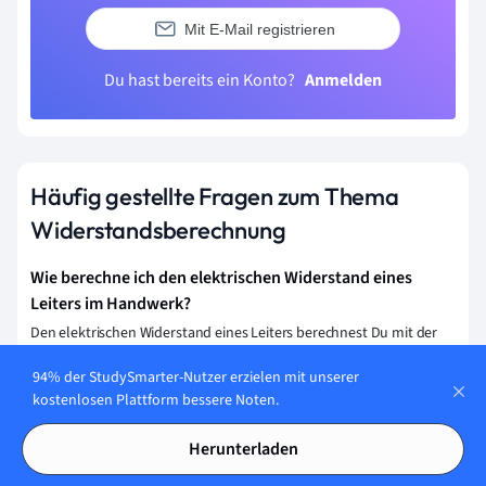
Mit E-Mail registrieren
Du hast bereits ein Konto?
Anmelden
Häufig gestellte Fragen zum Thema
Widerstandsberechnung
Wie berechne ich den elektrischen Widerstand eines
Leiters im Handwerk?
Den elektrischen Widerstand eines Leiters berechnest Du mit der
Formel R = ρ * (L/A), wobei R der Widerstand, ρ der spezifische
94% der StudySmarter-Nutzer erzielen mit unserer
Widerstand des Materials, L die Länge des Leiters und A die
kostenlosen Plattform bessere Noten.
Querschnittsfläche ist.
Herunterladen
Was sind die wichtigsten Faktoren, die den Widerstand
eines Materials in der Produktion beeinflussen?