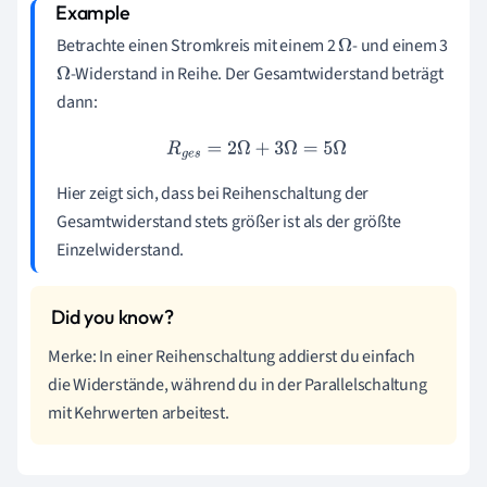
Betrachte einen Stromkreis mit einem 2
- und einem 3
Ω
-Widerstand in Reihe. Der Gesamtwiderstand beträgt
Ω
dann:
R
g
e
s
=
2
Ω
+
3
Ω
=
5
Ω
Hier zeigt sich, dass bei Reihenschaltung der
Gesamtwiderstand stets größer ist als der größte
Einzelwiderstand.
Merke: In einer Reihenschaltung addierst du einfach
die Widerstände, während du in der Parallelschaltung
mit Kehrwerten arbeitest.