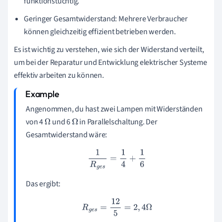
funktionstüchtig.
Geringer Gesamtwiderstand: Mehrere Verbraucher
können gleichzeitig effizient betrieben werden.
Es ist wichtig zu verstehen, wie sich der Widerstand verteilt,
um bei der Reparatur und Entwicklung elektrischer Systeme
effektiv arbeiten zu können.
Angenommen, du hast zwei Lampen mit Widerständen
von 4
und 6
in Parallelschaltung. Der
Ω
Ω
Gesamtwiderstand wäre:
1
R
g
e
s
=
1
4
+
1
6
Das ergibt:
R
g
e
s
=
12
5
=
2
,
4
Ω