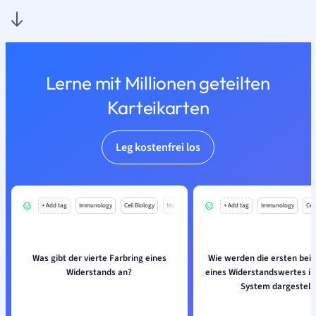
Lerne mit Millionen geteilten
Karteikarten
Leg kostenfrei los
+ Add tag
Immunology
Cell Biology
Mo
+ Add tag
Immunology
Cell
Was gibt der vierte Farbring eines
Wie werden die ersten beid
Widerstands an?
eines Widerstandswertes im
System dargestell