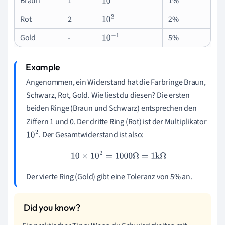
Braun
1
1%
10
1
Rot
2
2%
10
2
Gold
-
5%
10
−
1
Angenommen, ein Widerstand hat die Farbringe Braun,
Schwarz, Rot, Gold. Wie liest du diesen? Die ersten
beiden Ringe (Braun und Schwarz) entsprechen den
Ziffern 1 und 0. Der dritte Ring (Rot) ist der Multiplikator
. Der Gesamtwiderstand ist also:
10
2
10
×
10
2
=
1000
Ω
=
1
k
Ω
Der vierte Ring (Gold) gibt eine Toleranz von 5% an.