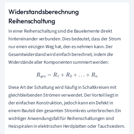
Widerstandsberechnung
Reihenschaltung
In einer Reihenschaltung sind die Bauelemente direkt
hintereinander verbunden. Dies bedeutet, dass der Strom
nur einen einzigen Weg hat, den es nehmen kann. Der
Gesamtwiderstand wird einfach berechnet, indem die
Widerstände aller Komponenten summiert werden:
R
g
e
s
=
R
1
+
R
2
+
…
+
R
n
Diese Art der Schaltung wird häufig in Schaltkreisen mit
gleichbleibenden Strömen verwendet. Der Vorteil liegt in
der einfachen Konstruktion, jedoch kann ein Defekt in
einem Bauteil den gesamten Stromkreis unterbrechen.Ein
wichtiger Anwendungsfall für Reihenschaltungen sind
Heizspiralen in elektrischen Herdplatten oder Tauchsiedern.