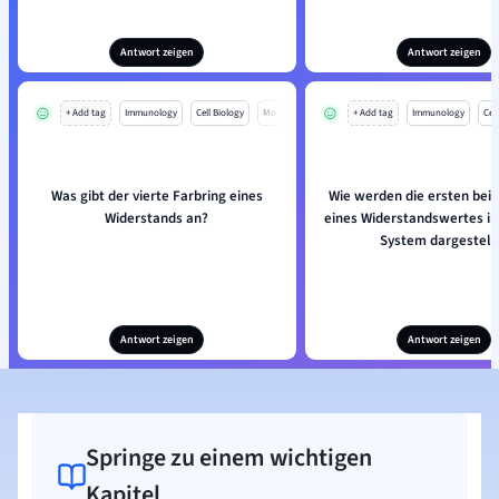
Antwort zeigen
Antwort zeigen
+ Add tag
Immunology
Cell Biology
Mo
+ Add tag
Immunology
Cell
Was gibt der vierte Farbring eines
Wie werden die ersten beid
Widerstands an?
eines Widerstandswertes im
System dargestell
Antwort zeigen
Antwort zeigen
Springe zu einem wichtigen
Kapitel