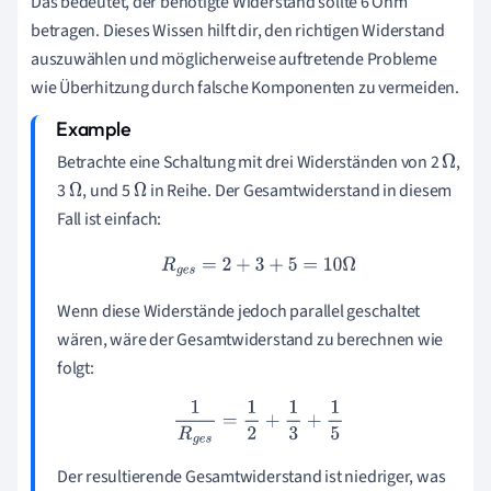
Das bedeutet, der benötigte Widerstand sollte 6 Ohm
betragen. Dieses Wissen hilft dir, den richtigen Widerstand
auszuwählen und möglicherweise auftretende Probleme
wie Überhitzung durch falsche Komponenten zu vermeiden.
Betrachte eine Schaltung mit drei Widerständen von 2
,
Ω
3
, und 5
in Reihe. Der Gesamtwiderstand in diesem
Ω
Ω
Fall ist einfach:
R
g
e
s
=
2
+
3
+
5
=
10
Ω
Wenn diese Widerstände jedoch parallel geschaltet
wären, wäre der Gesamtwiderstand zu berechnen wie
folgt:
1
R
g
e
s
=
1
2
+
1
3
+
1
5
Der resultierende Gesamtwiderstand ist niedriger, was