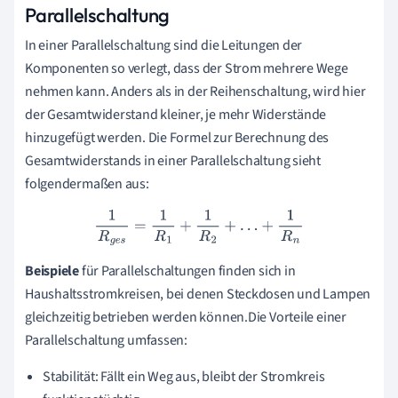
Parallelschaltung
In einer Parallelschaltung sind die Leitungen der
Komponenten so verlegt, dass der Strom mehrere Wege
nehmen kann. Anders als in der Reihenschaltung, wird hier
der Gesamtwiderstand kleiner, je mehr Widerstände
hinzugefügt werden. Die Formel zur Berechnung des
Gesamtwiderstands in einer Parallelschaltung sieht
folgendermaßen aus:
1
R
g
e
s
=
1
R
1
+
1
R
2
+
…
+
1
R
n
Beispiele
für Parallelschaltungen finden sich in
Haushaltsstromkreisen, bei denen Steckdosen und Lampen
gleichzeitig betrieben werden können.Die Vorteile einer
Parallelschaltung umfassen:
Stabilität: Fällt ein Weg aus, bleibt der Stromkreis