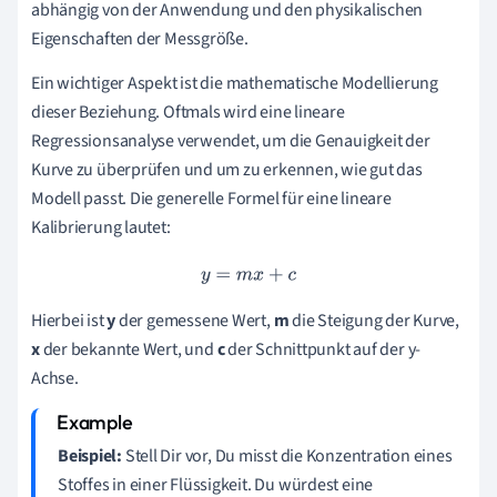
abhängig von der Anwendung und den physikalischen
Eigenschaften der Messgröße.
Ein wichtiger Aspekt ist die mathematische Modellierung
dieser Beziehung. Oftmals wird eine lineare
Regressionsanalyse verwendet, um die Genauigkeit der
Kurve zu überprüfen und um zu erkennen, wie gut das
Modell passt. Die generelle Formel für eine lineare
Kalibrierung lautet:
y
=
m
x
+
c
Hierbei ist
y
der gemessene Wert,
m
die Steigung der Kurve,
x
der bekannte Wert, und
c
der Schnittpunkt auf der y-
Achse.
Beispiel:
Stell Dir vor, Du misst die Konzentration eines
Stoffes in einer Flüssigkeit. Du würdest eine