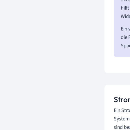
hilf
Wid
Ein 
die
Spa
Stro
Ein Str
Systeme
sind be