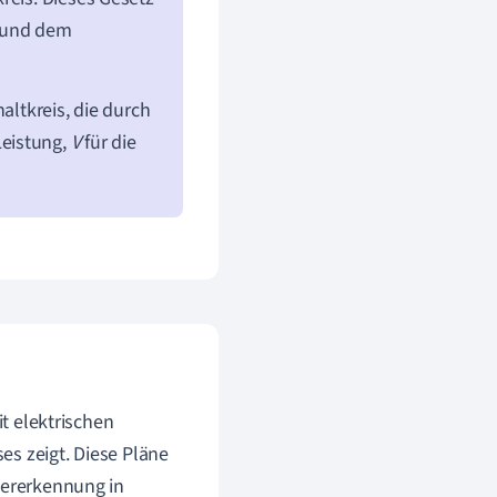
und dem
altkreis, die durch
Leistung,
V
für die
it elektrischen
es zeigt. Diese Pläne
lererkennung in