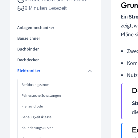
Grun
9 Minuten Lesezeit
Ein
Str
zeigt, 
Anlagenmechaniker
Pläne s
Bauzeichner
Buchbinder
Zwec
Dachdecker
Komp
Elektroniker
Nutz
Berührungsstrom
Fehlersuche Schaltungen
St
Freilaufdiode
di
Genauigkeitsklasse
Kalibrierungskurven