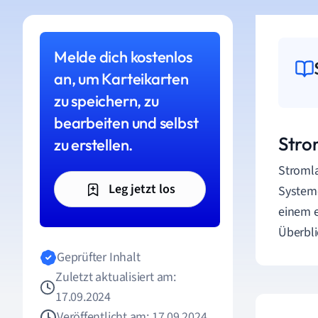
Melde dich kostenlos
an, um Karteikarten
zu speichern, zu
bearbeiten und selbst
Stro
zu erstellen.
Stromla
Leg jetzt los
Systeme
einem e
Überbli
Geprüfter Inhalt
Zuletzt aktualisiert am:
17.09.2024
Veröffentlicht am: 17.09.2024