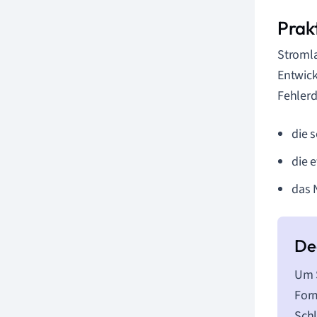
Prak
Stromla
Entwick
Fehlerd
die 
die e
das 
Um S
For
Schl