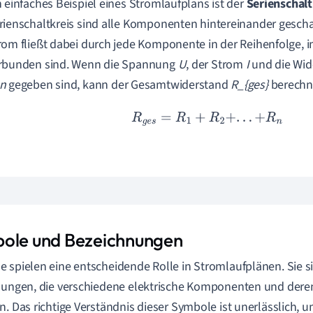
n einfaches Beispiel eines Stromlaufplans ist der
Serienschalt
rienschaltkreis sind alle Komponenten hintereinander geschal
rom fließt dabei durch jede Komponente in der Reihenfolge, i
rbunden sind. Wenn die Spannung
U
, der Strom
I
und die Wi
n
gegeben sind, kann der Gesamtwiderstand
R_{ges}
berechn
R
g
e
s
=
R
1
+
R
2
+
.
.
.
+
R
n
ole und Bezeichnungen
 spielen eine entscheidende Rolle in Stromlaufplänen. Sie si
lungen, die verschiedene elektrische Komponenten und der
n. Das richtige Verständnis dieser Symbole ist unerlässlich, 