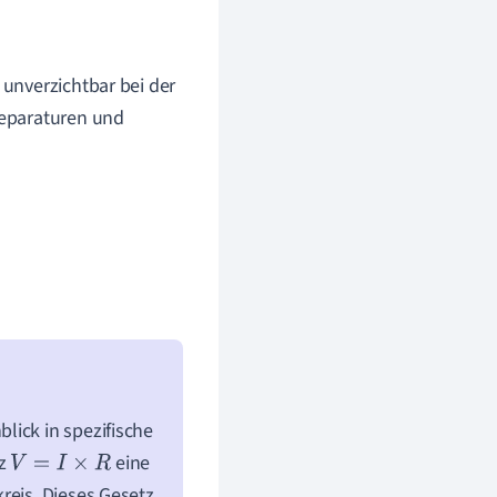
unverzichtbar bei der
Reparaturen und
lick in spezifische
tz
eine
V
=
I
×
R
reis. Dieses Gesetz