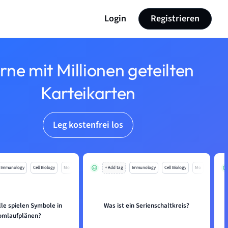
Login
Registrieren
rne mit Millionen geteilten
Karteikarten
Leg kostenfrei los
Immunology
Cell Biology
Mo
+ Add tag
Immunology
Cell Biology
Mo
le spielen Symbole in
Was ist ein Serienschaltkreis?
omlaufplänen?