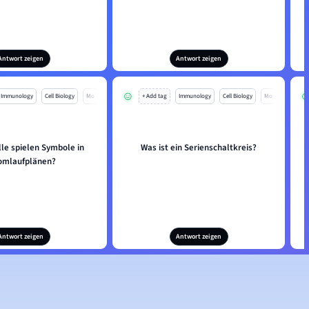
Antwort zeigen
Antwort zeigen
Immunology
Cell Biology
Mo
+ Add tag
Immunology
Cell Biology
Mo
le spielen Symbole in
Was ist ein Serienschaltkreis?
omlaufplänen?
Antwort zeigen
Antwort zeigen