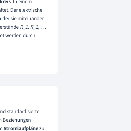
kreis
. In einem
tet. Der elektrische
n der sie miteinander
derstände
R_1, R_2, ... ,
et werden durch:
nd standardisierte
en Beziehungen
um
Stromlaufpläne
zu