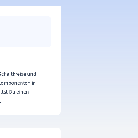
Schaltkreise und
n Komponenten in
ltst Du einen
.