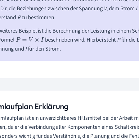
t Dir, die Beziehungen zwischen der Spannung
V
, dem Strom
I
erstand
R
zu bestimmen.
weiteres Beispiel ist die Berechnung der Leistung in einem Sch
 Formel
beschrieben wird. Hierbei steht
P
für die 
P
=
V
×
I
nnung und
I
für den Strom.
mlaufplan Erklärung
omlaufplan ist ein unverzichtbares Hilfsmittel bei der Arbeit m
n, da er die Verbindung aller Komponenten eines Schaltkreis
sonders wichtig für das Verständnis, die Planung und die Feh