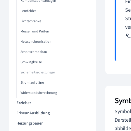
Ei
Kompensationsanlagen
Se
Lernfelder
St
Lichtschranke
ve
Messen und Prüfen
R_
Netzsynchronisation
Schaltschrankbau
Schwingkreise
Sicherheitsschaltungen
Stromlaufpläne
Widerstandsberechnung
Symb
Erzieher
Symbole
Friseur Ausbildung
Darstel
Heizungsbauer
abbilde