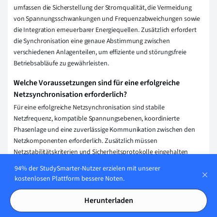
umfassen die Sicherstellung der Stromqualität, die Vermeidung
von Spannungsschwankungen und Frequenzabweichungen sowie
die Integration erneuerbarer Energiequellen. Zusätzlich erfordert
die Synchronisation eine genaue Abstimmung zwischen
verschiedenen Anlagenteilen, um effiziente und störungsfreie
Betriebsabläufe zu gewährleisten.
Welche Voraussetzungen sind für eine erfolgreiche
Netzsynchronisation erforderlich?
Für eine erfolgreiche Netzsynchronisation sind stabile
Netzfrequenz, kompatible Spannungsebenen, koordinierte
Phasenlage und eine zuverlässige Kommunikation zwischen den
Netzkomponenten erforderlich. Zusätzlich müssen
Netzstabilitätskriterien und Sicherheitsprotokolle eingehalten
werden, um Störungen zu vermeiden und einen reibungslosen
94% der StudySmarter-Nutzer erzielen mit unserer
Betrieb zu gewährleisten.
kostenlosen Plattform bessere Noten.
Welche Technologien unterstützen die
Herunterladen
Netzsynchronisation im Handwerk?