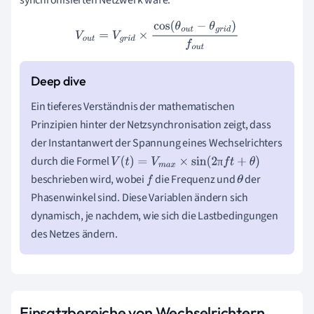
synchronisierten Netzwerk wäre:
V
o
u
t
=
V
g
r
i
d
×
cos
(
θ
o
u
t
−
θ
g
r
i
d
)
f
o
u
t
Ein tieferes Verständnis der mathematischen
Prinzipien hinter der Netzsynchronisation zeigt, dass
der Instantanwert der Spannung eines Wechselrichters
durch die Formel
π
V
(
t
)
=
V
m
a
x
×
sin
(
2
π
f
t
+
θ
)
beschrieben wird, wobei
die Frequenz und
der
f
θ
Phasenwinkel sind. Diese Variablen ändern sich
dynamisch, je nachdem, wie sich die Lastbedingungen
des Netzes ändern.
Einsatzbereiche von Wechselrichtern