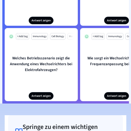
Antwort zeigen
Antwort zeigen
+ Add tag
Immunology
Cell Biology
Mo
+ Add tag
Immunology
Cell
Welches Betriebsszenario zeigt die
Wie sorgt ein Wechselricht
Anwendung eines Wechselrichters bei
Frequenzanpassung bei
Elektrofahrzeugen?
Antwort zeigen
Antwort zeigen
Springe zu einem wichtigen