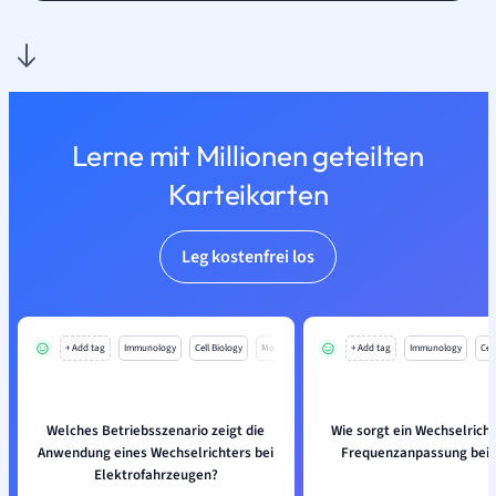
Lerne mit Millionen geteilten
Karteikarten
Leg kostenfrei los
+ Add tag
Immunology
Cell Biology
Mo
+ Add tag
Immunology
Cell
Welches Betriebsszenario zeigt die
Wie sorgt ein Wechselricht
Anwendung eines Wechselrichters bei
Frequenzanpassung bei
Elektrofahrzeugen?