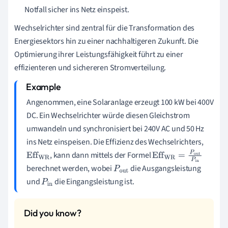
Notfall sicher ins Netz einspeist.
Wechselrichter sind zentral für die Transformation des
Energiesektors hin zu einer nachhaltigeren Zukunft. Die
Optimierung ihrer Leistungsfähigkeit führt zu einer
effizienteren und sichereren Stromverteilung.
Angenommen, eine Solaranlage erzeugt 100 kW bei 400V
DC. Ein Wechselrichter würde diesen Gleichstrom
umwandeln und synchronisiert bei 240V AC und 50 Hz
ins Netz einspeisen. Die Effizienz des Wechselrichters,
, kann dann mittels der Formel
Eff
WR
Eff
WR
=
P
out
P
i
berechnet werden, wobei
die Ausgangsleistung
P
ou
n
und
die Eingangsleistung ist.
P
in
t