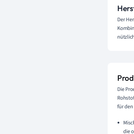
Hers
Der Her
Kombina
nützlic
Prod
Die Pro
Rohstof
für den
Misc
die 