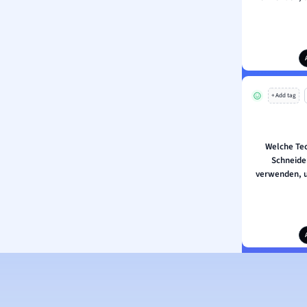
+ Add tag
Welche Te
Schneide
verwenden, u