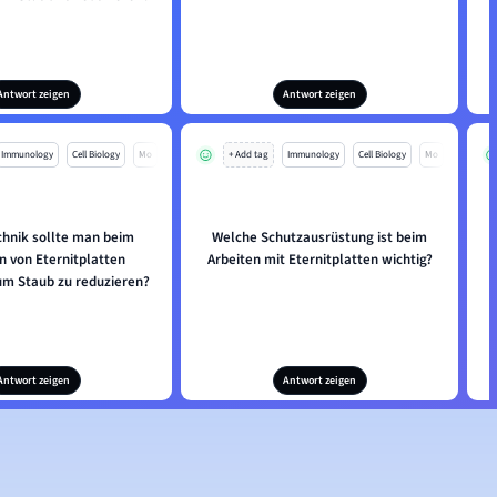
Antwort zeigen
Antwort zeigen
Immunology
Cell Biology
Mo
+ Add tag
Immunology
Cell Biology
Mo
chnik sollte man beim
Welche Schutzausrüstung ist beim
n von Eternitplatten
Arbeiten mit Eternitplatten wichtig?
m Staub zu reduzieren?
Antwort zeigen
Antwort zeigen