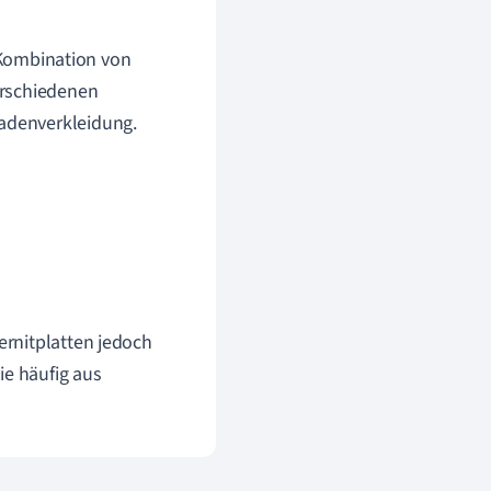
r Kombination von
erschiedenen
adenverkleidung.
rnitplatten jedoch
ie häufig aus