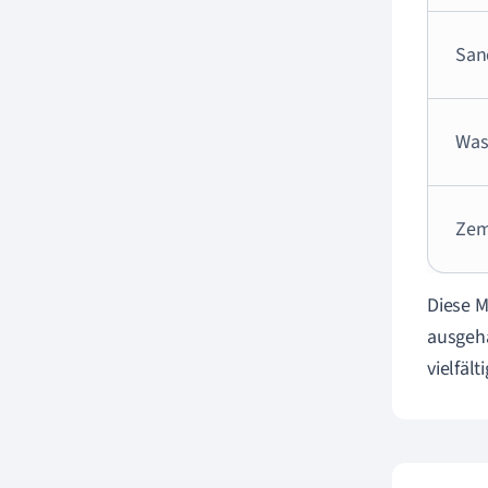
San
Was
Zem
Diese M
ausgehä
vielfält