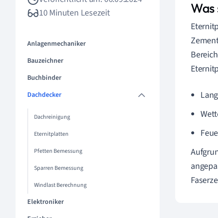
Was 
10 Minuten Lesezeit
Eternit
Zement 
Anlagenmechaniker
Bereic
Bauzeichner
Eternit
Buchbinder
Lang
Dachdecker
Wett
Dachreinigung
Feue
Eternitplatten
Aufgrun
Pfetten Bemessung
angepas
Sparren Bemessung
Faserze
Windlast Berechnung
Elektroniker