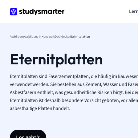
Lern
Ausbildung
Ausbildung in Handwerk
Dachdecker
Eternitplatten
Eternitplatten
Eternitplatten sind Faserzementplatten, die häufig im Bauwese
verwendet werden. Sie bestehen aus Zement, Wasser und Fasern,
Asbestfasern enthielt, was gesundheitliche Risiken birgt. Bei 
Eternitplatten ist deshalb besondere Vorsicht geboten, vor alle
asbesthaltige Platten handelt.
Los geht’s