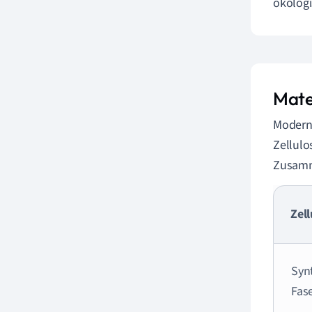
ökologi
Mate
Moderne
Zellulo
Zusamme
Zel
Syn
Fas