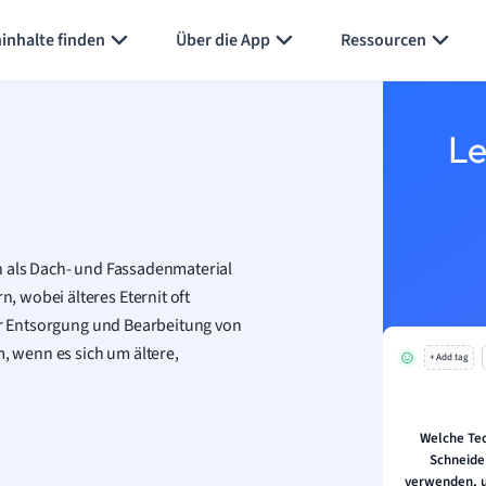
inhalte finden
Über die App
Ressourcen
Le
n als Dach- und Fassadenmaterial
 wobei älteres Eternit oft
der Entsorgung und Bearbeitung von
m, wenn es sich um ältere,
+ Add tag
Welche Te
Schneide
verwenden, u