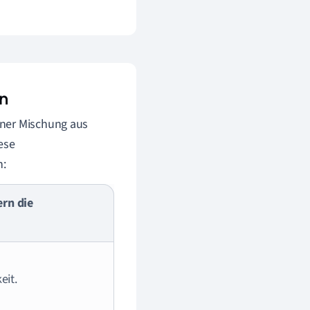
n
einer Mischung aus
ese
n:
ern die
eit.