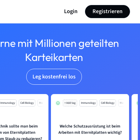
Login
Registrieren
rne mit Millionen geteilten
Karteikarten
Leg kostenfrei los
Immunology
Cell Biology
Mo
+ Add tag
Immunology
Cell Biology
Mo
chnik sollte man beim
Welche Schutzausrüstung ist beim
n von Eternitplatten
Arbeiten mit Eternitplatten wichtig?
m Staub zu reduzieren?