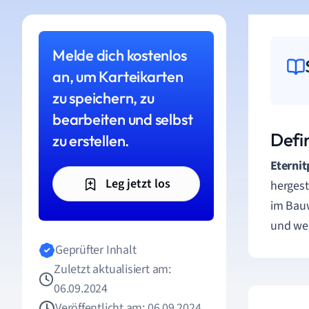
Melde dich kostenlos
an, um Karteikarten
zu speichern, zu
bearbeiten und selbst
Defin
zu erstellen.
Eternit
Leg jetzt los
hergest
im Bauw
und we
Geprüfter Inhalt
Zuletzt aktualisiert am:
06.09.2024
Veröffentlicht am: 06.09.2024