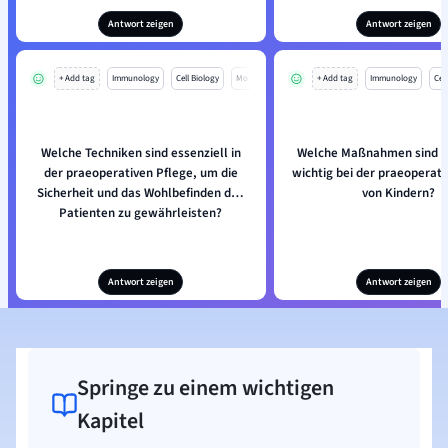
Antwort zeigen
Antwort zeigen
+ Add tag
Immunology
Cell Biology
Mo
+ Add tag
Immunology
Cell
Welche Techniken sind essenziell in
Welche Maßnahmen sind b
der praeoperativen Pflege, um die
wichtig bei der praeoperati
Sicherheit und das Wohlbefinden des
von Kindern?
Patienten zu gewährleisten?
Antwort zeigen
Antwort zeigen
Springe zu einem wichtigen
Kapitel