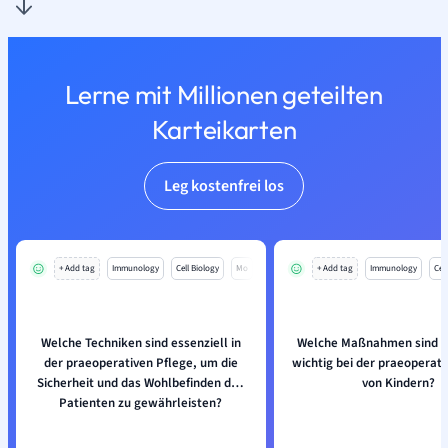
Lerne mit Millionen geteilten
Karteikarten
Leg kostenfrei los
+ Add tag
Immunology
Cell Biology
Mo
+ Add tag
Immunology
Cell
Welche Techniken sind essenziell in
Welche Maßnahmen sind b
der praeoperativen Pflege, um die
wichtig bei der praeoperati
Sicherheit und das Wohlbefinden des
von Kindern?
Patienten zu gewährleisten?