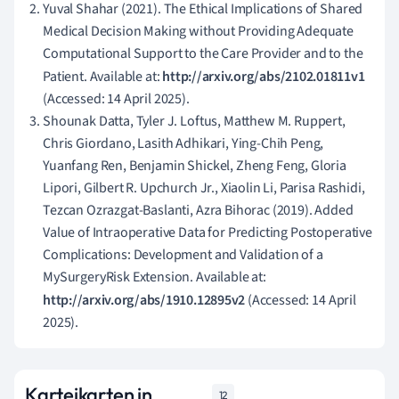
Yuval Shahar (2021). The Ethical Implications of Shared
Medical Decision Making without Providing Adequate
Computational Support to the Care Provider and to the
Patient. Available at:
http://arxiv.org/abs/2102.01811v1
(Accessed: 14 April 2025).
Shounak Datta, Tyler J. Loftus, Matthew M. Ruppert,
Chris Giordano, Lasith Adhikari, Ying-Chih Peng,
Yuanfang Ren, Benjamin Shickel, Zheng Feng, Gloria
Lipori, Gilbert R. Upchurch Jr., Xiaolin Li, Parisa Rashidi,
Tezcan Ozrazgat-Baslanti, Azra Bihorac (2019). Added
Value of Intraoperative Data for Predicting Postoperative
Complications: Development and Validation of a
MySurgeryRisk Extension. Available at:
http://arxiv.org/abs/1910.12895v2
(Accessed: 14 April
2025).
Karteikarten in
12