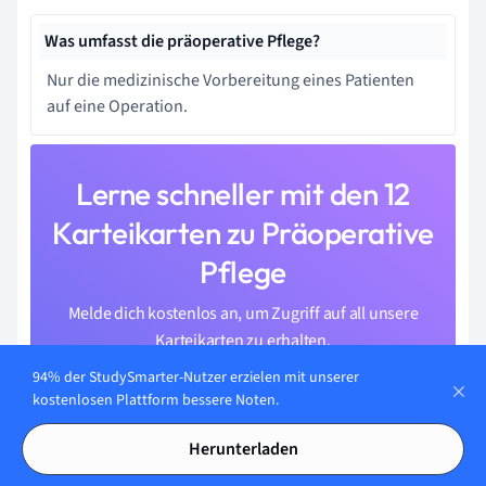
Was umfasst die präoperative Pflege?
Nur die medizinische Vorbereitung eines Patienten
auf eine Operation.
Lerne schneller mit den 12
Karteikarten zu Präoperative
Pflege
Melde dich kostenlos an, um Zugriff auf all unsere
Karteikarten zu erhalten.
94% der StudySmarter-Nutzer erzielen mit unserer
kostenlosen Plattform bessere Noten.
Herunterladen