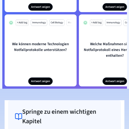
Antwort zeigen
Antwort zeigen
+ Add tag
Immunology
Cell Biology
Mo
+ Add tag
Immunology
Cell
Wie können moderne Technologien
Welche Maßnahmen sin
Notfallprotokolle unterstützen?
Notfallprotokoll eines Herz
enthalten?
Antwort zeigen
Antwort zeigen
Springe zu einem wichtigen
Kapitel