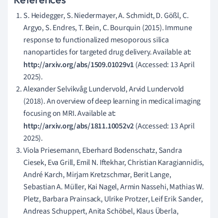
S. Heidegger, S. Niedermayer, A. Schmidt, D. Gößl, C.
Argyo, S. Endres, T. Bein, C. Bourquin (2015). Immune
response to functionalized mesoporous silica
nanoparticles for targeted drug delivery. Available at:
http://arxiv.org/abs/1509.01029v1
(Accessed: 13 April
2025).
Alexander Selvikvåg Lundervold, Arvid Lundervold
(2018). An overview of deep learning in medical imaging
focusing on MRI. Available at:
http://arxiv.org/abs/1811.10052v2
(Accessed: 13 April
2025).
Viola Priesemann, Eberhard Bodenschatz, Sandra
Ciesek, Eva Grill, Emil N. Iftekhar, Christian Karagiannidis,
André Karch, Mirjam Kretzschmar, Berit Lange,
Sebastian A. Müller, Kai Nagel, Armin Nassehi, Mathias W.
Pletz, Barbara Prainsack, Ulrike Protzer, Leif Erik Sander,
Andreas Schuppert, Anita Schöbel, Klaus Überla,