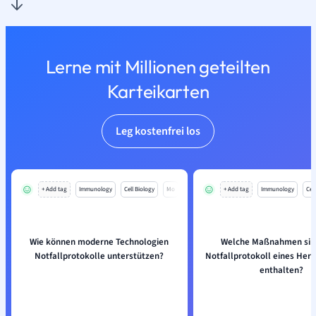
Lerne mit Millionen geteilten
Karteikarten
Leg kostenfrei los
+ Add tag
Immunology
Cell Biology
Mo
+ Add tag
Immunology
Cell
Wie können moderne Technologien
Welche Maßnahmen sin
Notfallprotokolle unterstützen?
Notfallprotokoll eines Herz
enthalten?