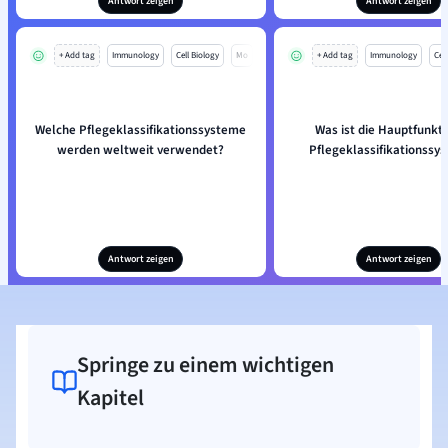
Antwort zeigen
Antwort zeigen
+ Add tag
Immunology
Cell Biology
Mo
+ Add tag
Immunology
Cell
Welche Pflegeklassifikationssysteme
Was ist die Hauptfunkti
werden weltweit verwendet?
Pflegeklassifikationssy
Antwort zeigen
Antwort zeigen
Springe zu einem wichtigen
Kapitel