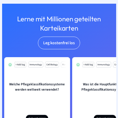
Lerne mit Millionen geteilten
Karteikarten
Leg kostenfrei los
+ Add tag
Immunology
Cell Biology
Mo
+ Add tag
Immunology
Cell
Welche Pflegeklassifikationssysteme
Was ist die Hauptfunkti
werden weltweit verwendet?
Pflegeklassifikationssy