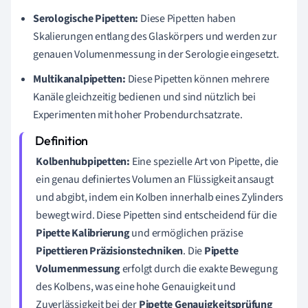
Serologische Pipetten:
Diese Pipetten haben
Skalierungen entlang des Glaskörpers und werden zur
genauen Volumenmessung in der Serologie eingesetzt.
Multikanalpipetten:
Diese Pipetten können mehrere
Kanäle gleichzeitig bedienen und sind nützlich bei
Experimenten mit hoher Probendurchsatzrate.
Kolbenhubpipetten:
Eine spezielle Art von Pipette, die
ein genau definiertes Volumen an Flüssigkeit ansaugt
und abgibt, indem ein Kolben innerhalb eines Zylinders
bewegt wird. Diese Pipetten sind entscheidend für die
Pipette Kalibrierung
und ermöglichen präzise
Pipettieren Präzisionstechniken
. Die
Pipette
Volumenmessung
erfolgt durch die exakte Bewegung
des Kolbens, was eine hohe Genauigkeit und
Zuverlässigkeit bei der
Pipette Genauigkeitsprüfung