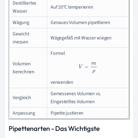
Destilliertes
Auf 20°C temperieren
Wasser
Wägung
Genaues Volumen pipettieren
Gewicht
Wägegefäß mit Wasser wiegen
messen
Formel
Volumen
V
=
m
ρ
berechnen
verwenden
Gemessenes Volumen vs.
Vergleich
Eingestelltes Volumen
Anpassung
Pipette justieren
Pipettenarten - Das Wichtigste