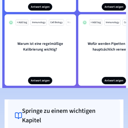
Antwort zeigen
Antwort zeigen
+ Add tag
Immunology
Cell Biology
Mo
+ Add tag
Immunology
Cell
Warum ist eine regelmäßige
Wofür werden Pipetten i
Kalibrierung wichtig?
hauptsächlich verwe
Antwort zeigen
Antwort zeigen
Springe zu einem wichtigen
Kapitel