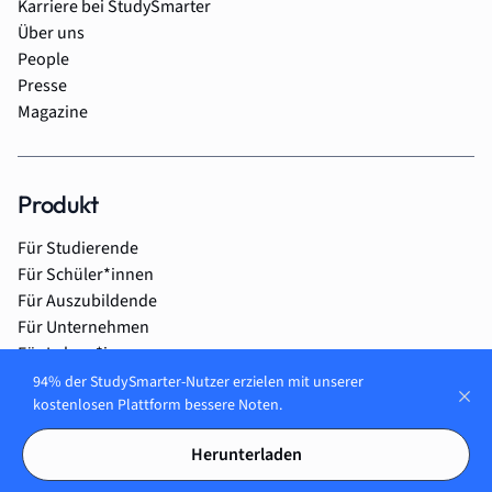
Karriere bei StudySmarter
Über uns
People
Presse
Magazine
Produkt
Für Studierende
Für Schüler*innen
Für Auszubildende
Für Unternehmen
Für Lehrer*innen
Für Eltern
94% der StudySmarter-Nutzer erzielen mit unserer
kostenlosen Plattform bessere Noten.
Herunterladen
Hilfe