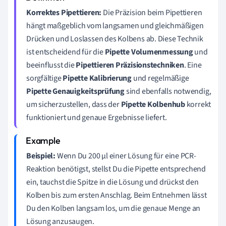
Korrektes Pipettieren:
Die Präzision beim Pipettieren
hängt maßgeblich vom langsamen und gleichmäßigen
Drücken und Loslassen des Kolbens ab. Diese Technik
ist entscheidend für die
Pipette Volumenmessung
und
beeinflusst die
Pipettieren Präzisionstechniken
. Eine
sorgfältige
Pipette Kalibrierung
und regelmäßige
Pipette Genauigkeitsprüfung
sind ebenfalls notwendig,
um sicherzustellen, dass der
Pipette Kolbenhub
korrekt
funktioniert und genaue Ergebnisse liefert.
Beispiel:
Wenn Du 200 µl einer Lösung für eine PCR-
Reaktion benötigst, stellst Du die Pipette entsprechend
ein, tauchst die Spitze in die Lösung und drückst den
Kolben bis zum ersten Anschlag. Beim Entnehmen lässt
Du den Kolben langsam los, um die genaue Menge an
Lösung anzusaugen.