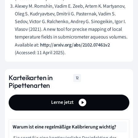
Alexey M. Romshin, Vadim E. Zeeb, Artem K. Martyanov,
Oleg S. Kudryavtsev, Dmitrii G. Pasternak, Vadim S.
Sedov, Victor G. Ralchenko, Andrey G. Sinogeikin, Igor I.
Vlasov (2021). A new tool for precise mapping of local
temperature fields in submicrometer aqueous volumes.
Available at:
http://arxiv.org/abs/2102.07461v2
(Accessed: 11 April 2025).
Karteikarten in
12
Pipettenarten
Lerne jetzt
Warum ist eine regelmäßige Kalibrierung wichtig?