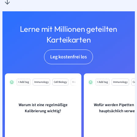
Lerne mit Millionen geteilten
Karteikarten
Leg kostenfrei los
+ Add tag
Immunology
Cell Biology
Mo
+ Add tag
Immunology
Cell
Warum ist eine regelmäßige
Wofür werden Pipetten i
Kalibrierung wichtig?
hauptsächlich verwe