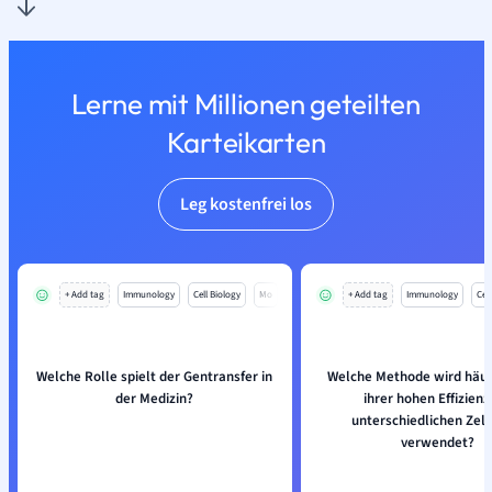
Lerne mit Millionen geteilten
Karteikarten
Leg kostenfrei los
+ Add tag
Immunology
Cell Biology
Mo
+ Add tag
Immunology
Cell
Welche Rolle spielt der Gentransfer in
Welche Methode wird häu
der Medizin?
ihrer hohen Effizienz
unterschiedlichen Zel
verwendet?