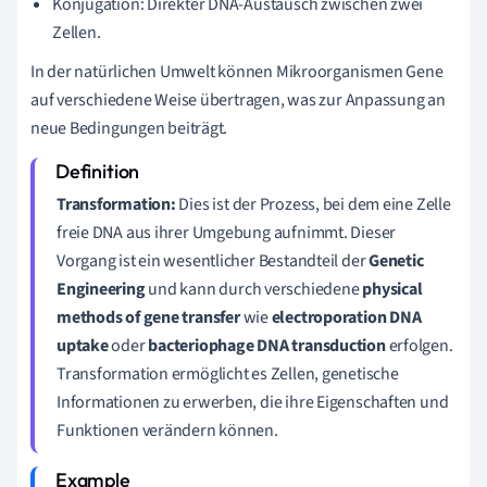
Konjugation: Direkter DNA-Austausch zwischen zwei
Zellen.
In der natürlichen Umwelt können Mikroorganismen Gene
auf verschiedene Weise übertragen, was zur Anpassung an
neue Bedingungen beiträgt.
Transformation:
Dies ist der Prozess, bei dem eine Zelle
freie DNA aus ihrer Umgebung aufnimmt. Dieser
Vorgang ist ein wesentlicher Bestandteil der
Genetic
Engineering
und kann durch verschiedene
physical
methods of gene transfer
wie
electroporation DNA
uptake
oder
bacteriophage DNA transduction
erfolgen.
Transformation ermöglicht es Zellen, genetische
Informationen zu erwerben, die ihre Eigenschaften und
Funktionen verändern können.