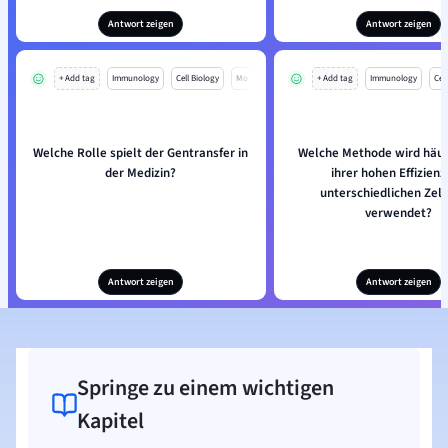
Antwort zeigen
Antwort zeigen
+ Add tag
Immunology
Cell Biology
Mo
+ Add tag
Immunology
Cell
Welche Rolle spielt der Gentransfer in
Welche Methode wird häu
der Medizin?
ihrer hohen Effizienz
unterschiedlichen Zel
verwendet?
Antwort zeigen
Antwort zeigen
Springe zu einem wichtigen
Kapitel