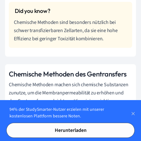
Chemische Methoden sind besonders nützlich bei
schwer transfizierbaren Zellarten, da sie eine hohe
Effizienz bei geringer Toxizität kombinieren.
Chemische Methoden des Gentransfers
Chemische Methoden machen sich chemische Substanzen
zunutze, um die Membranpermeabilität zu erhöhen und
den Gentransfer zu erleichtern. Hier einige wichtige
Verfahren:
94% der StudySmarter-Nutzer erzielen mit unserer
kostenlosen Plattform bessere Noten.
Calciumphosphat-Präzipitation: DNA wird durch ein
Calciumphosphat-DNA-Komplex in die Zelle eingeführt.
Herunterladen