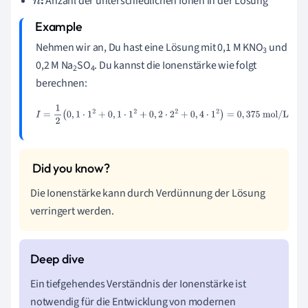
:
Anzahl der unterschiedlichen Ionen in der Lösung
n
Nehmen wir an, Du hast eine Lösung mit 0,1 M KNO
und
3
0,2 M Na
SO
. Du kannst die Ionenstärke wie folgt
2
4
berechnen:
I
=
1
2
(
0
,
1
⋅
1
2
+
0
,
1
⋅
1
2
+
0
,
2
⋅
2
2
+
0
,
4
⋅
1
2
)
=
0
,
375
mol/L
Die Ionenstärke kann durch Verdünnung der Lösung
verringert werden.
Ein tiefgehendes Verständnis der Ionenstärke ist
notwendig für die Entwicklung von modernen