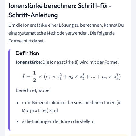
Ionenstärke berechnen: Schritt-für-
Schritt-Anleitung
Um die Ionenstärke einer Lösung zu berechnen, kannst Du
eine systematische Methode verwenden. Die folgende
Formel hilft dabei:
Ionenstärke
: Die Ionenstärke (I) wird mit der Formel
I
=
1
2
×
(
c
1
×
z
1
2
+
c
2
×
z
2
2
+
...
+
c
n
×
z
n
2
)
berechnet, wobei
die Konzentrationen der verschiedenen Ionen (in
c
Mol pro Liter) sind
die Ladungen der Ionen darstellen.
z