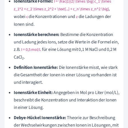
Ionenstärke Formel:
I = \frac{1}{2} \times \big( c_1 \times
,
z_1^2 + c_2 \times z_2^2 + \text{...} + c_n \times z_n^2 \big)
wobei
die Konzentrationen und
die Ladungen der
c
z
Ionen sind.
Ionenstärke berechnen:
Bestimme die Konzentration
und Ladung jedes Ions, setze die Werte in die Formel ein,
z.B.
für eine Lösung mit 0,1 M NaCl und 0,2 M
I = 0,5 mol/L
CaCl
.
2
Definition Ionenstärke:
Die Ionenstärke misst, wie stark
die Gesamtheit der Ionen in einer Lösung vorhanden ist
und interagiert.
Ionenstärke Einheit:
Angegeben in Mol pro Liter (mol/L),
beschreibt die Konzentration und Interaktion der Ionen
in einer Lösung.
Debye-Hückel Ionenstärke:
Theorie zur Beschreibung
der Wechselwirkungen zwischen Ionen in Lösungen, mit