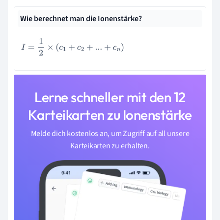
Wie berechnet man die Ionenstärke?
I
=
1
2
×
(
c
1
+
c
2
+
...
+
c
n
)
Lerne schneller mit den 12
Karteikarten zu Ionenstärke
Melde dich kostenlos an, um Zugriff auf all unsere
Karteikarten zu erhalten.