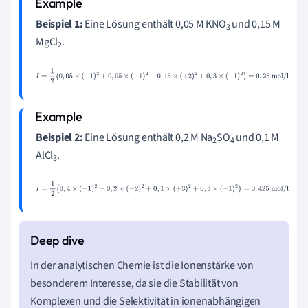
Beispiel 1:
Eine Lösung enthält 0,05 M KNO
und 0,15 M
3
MgCl
.
2
I
=
1
2
(
0
,
05
×
(
+
1
)
2
+
0
,
05
×
(
−
1
)
2
+
0
,
15
×
(
+
2
)
2
+
0
,
3
×
(
−
1
)
2
)
=
0
,
25
mol/l
Beispiel 2:
Eine Lösung enthält 0,2 M Na
SO
und 0,1 M
2
4
AlCl
.
3
I
=
1
2
(
0
,
4
×
(
+
1
)
2
+
0
,
2
×
(
−
2
)
2
+
0
,
1
×
(
+
3
)
2
+
0
,
3
×
(
−
1
)
2
)
=
0
,
425
mo
l/l
In der analytischen Chemie ist die Ionenstärke von
besonderem Interesse, da sie die Stabilität von
Komplexen und die Selektivität in ionenabhängigen