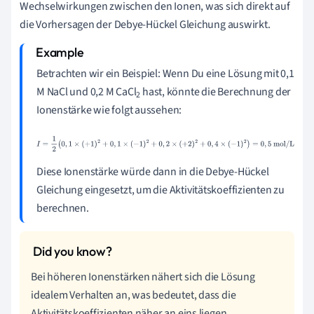
Wechselwirkungen zwischen den Ionen, was sich direkt auf
die Vorhersagen der Debye-Hückel Gleichung auswirkt.
Betrachten wir ein Beispiel: Wenn Du eine Lösung mit 0,1
M NaCl und 0,2 M CaCl
hast, könnte die Berechnung der
2
Ionenstärke wie folgt aussehen:
I
=
1
2
(
0
,
1
×
(
+
1
)
2
+
0
,
1
×
(
−
1
)
2
+
0
,
2
×
(
+
2
)
2
+
0
,
4
×
(
−
1
)
2
)
=
0
,
5
mol/
L
Diese Ionenstärke würde dann in die Debye-Hückel
Gleichung eingesetzt, um die Aktivitätskoeffizienten zu
berechnen.
Bei höheren Ionenstärken nähert sich die Lösung
idealem Verhalten an, was bedeutet, dass die
Aktivitätskoeffizienten näher an eins liegen.