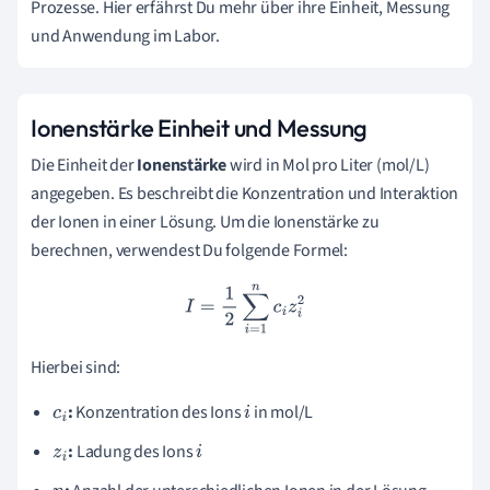
Prozesse. Hier erfährst Du mehr über ihre Einheit, Messung
und Anwendung im Labor.
Ionenstärke Einheit und Messung
Die Einheit der
Ionenstärke
wird in Mol pro Liter (mol/L)
angegeben. Es beschreibt die Konzentration und Interaktion
der Ionen in einer Lösung. Um die Ionenstärke zu
berechnen, verwendest Du folgende Formel:
I
=
1
2
∑
i
=
1
n
c
i
z
i
2
Hierbei sind:
:
Konzentration des Ions
in mol/L
c
i
i
:
Ladung des Ions
z
i
i