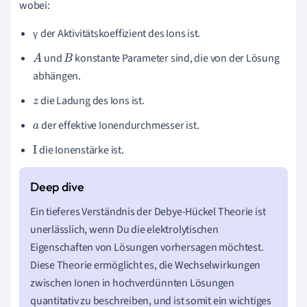
wobei:
der Aktivitätskoeffizient des Ions ist.
γ
γ
und
konstante Parameter sind, die von der Lösung
A
B
abhängen.
die Ladung des Ions ist.
z
der effektive Ionendurchmesser ist.
a
die Ionenstärke ist.
I
Ein tieferes Verständnis der Debye-Hückel Theorie ist
unerlässlich, wenn Du die elektrolytischen
Eigenschaften von Lösungen vorhersagen möchtest.
Diese Theorie ermöglicht es, die Wechselwirkungen
zwischen Ionen in hochverdünnten Lösungen
quantitativ zu beschreiben, und ist somit ein wichtiges