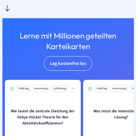
Lerne mit Millionen geteilten
Karteikarten
Leg kostenfrei los
+ Add tag
Immunology
Cell Biology
Mo
+ Add tag
Immunology
Cell
Wie lautet die zentrale Gleichung der
Was misst die Ionenstär
Debye-Hückel Theorie für den
Lösung?
Aktivitätskoeffizienten?