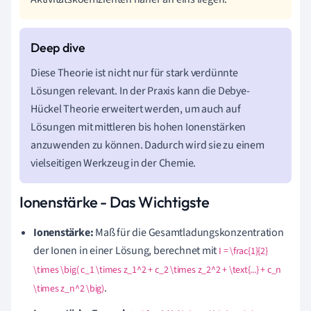
Diese Theorie ist nicht nur für stark verdünnte
Lösungen relevant. In der Praxis kann die Debye-
Hückel Theorie erweitert werden, um auch auf
Lösungen mit mittleren bis hohen Ionenstärken
anzuwenden zu können. Dadurch wird sie zu einem
vielseitigen Werkzeug in der Chemie.
Ionenstärke - Das Wichtigste
Ionenstärke:
Maß für die Gesamtladungskonzentration
der Ionen in einer Lösung, berechnet mit
I = \frac{1}{2}
\times \big( c_1 \times z_1^2 + c_2 \times z_2^2 + \text{...} + c_n
.
\times z_n^2 \big)