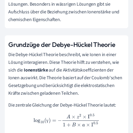
Lösungen. Besonders in wässrigen Lösungen gibt sie
Aufschluss über die Beziehung zwischen Ionenstärke und
chemischen Eigenschaften.
Grundzüge der Debye-Hückel Theorie
Die Debye-Hückel Theorie beschreibt, wie Ionen in einer
Lösung interagieren. Diese Theorie hilft zu verstehen, wie
sich die
Ionenstärke
auf die Aktivitätskoeffizienten der
Ionen auswirkt. Die Theorie basiert auf der Coulomb'schen
Gesetzgebung und berücksichtigt die elektrostatischen
Kräfte zwischen geladenen Teilchen.
Die zentrale Gleichung der Debye-Hückel Theorie lautet:
log
10
(
γ
)
=
−
A
×
z
2
×
I
0.5
1
+
B
×
a
×
I
0.5
γ