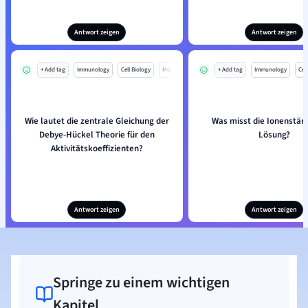
Antwort zeigen
Antwort zeigen
+ Add tag
Immunology
Cell Biology
Mo
+ Add tag
Immunology
Cell
Wie lautet die zentrale Gleichung der
Was misst die Ionenstär
Debye-Hückel Theorie für den
Lösung?
Aktivitätskoeffizienten?
Antwort zeigen
Antwort zeigen
Springe zu einem wichtigen
Kapitel