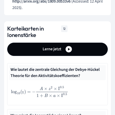
http://arxiv.org/abs/1809.00533v6
(Accessed: 12 April
2025).
Karteikarten in
12
Ionenstärke
Lerne jetzt
Wie lautet die zentrale Gleichung der Debye-Hückel
Theorie für den Aktivitätskoeffizienten?
log
10
(
γ
)
=
−
A
×
z
2
×
I
0.5
1
+
B
×
a
×
I
0.5
γ