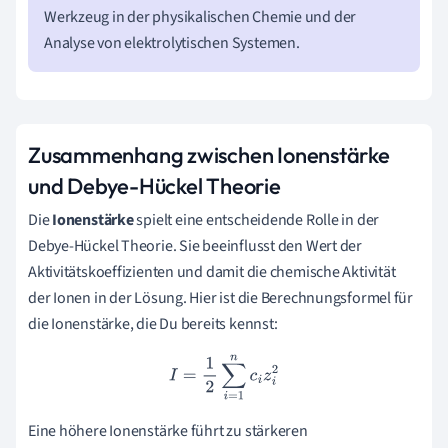
Werkzeug in der physikalischen Chemie und der
Analyse von elektrolytischen Systemen.
Zusammenhang zwischen Ionenstärke
und Debye-Hückel Theorie
Die
Ionenstärke
spielt eine entscheidende Rolle in der
Debye-Hückel Theorie. Sie beeinflusst den Wert der
Aktivitätskoeffizienten und damit die chemische Aktivität
der Ionen in der Lösung. Hier ist die Berechnungsformel für
die Ionenstärke, die Du bereits kennst:
I
=
1
2
∑
i
=
1
n
c
i
z
i
2
Eine höhere Ionenstärke führt zu stärkeren