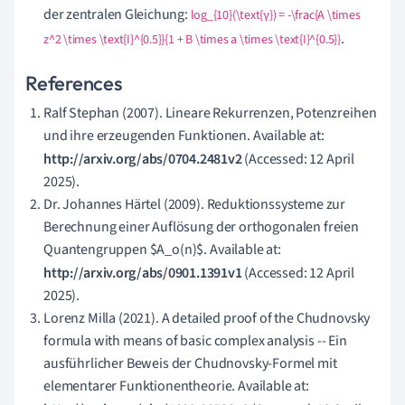
der zentralen Gleichung:
log_{10}(\text{γ}) = -\frac{A \times
.
z^2 \times \text{I}^{0.5}}{1 + B \times a \times \text{I}^{0.5}}
References
Ralf Stephan (2007). Lineare Rekurrenzen, Potenzreihen
und ihre erzeugenden Funktionen. Available at:
http://arxiv.org/abs/0704.2481v2
(Accessed: 12 April
2025).
Dr. Johannes Härtel (2009). Reduktionssysteme zur
Berechnung einer Auflösung der orthogonalen freien
Quantengruppen $A_o(n)$. Available at:
http://arxiv.org/abs/0901.1391v1
(Accessed: 12 April
2025).
Lorenz Milla (2021). A detailed proof of the Chudnovsky
formula with means of basic complex analysis -- Ein
ausführlicher Beweis der Chudnovsky-Formel mit
elementarer Funktionentheorie. Available at: