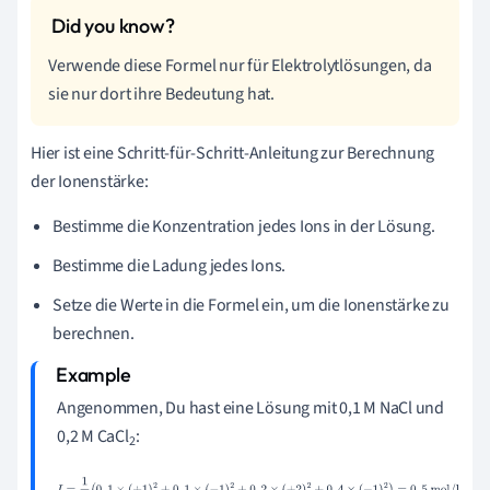
Verwende diese Formel nur für Elektrolytlösungen, da
sie nur dort ihre Bedeutung hat.
Hier ist eine Schritt-für-Schritt-Anleitung zur Berechnung
der Ionenstärke:
Bestimme die Konzentration jedes Ions in der Lösung.
Bestimme die Ladung jedes Ions.
Setze die Werte in die Formel ein, um die Ionenstärke zu
berechnen.
Angenommen, Du hast eine Lösung mit 0,1 M NaCl und
0,2 M CaCl
:
2
I
=
1
2
(
0
,
1
×
(
+
1
)
2
+
0
,
1
×
(
−
1
)
2
+
0
,
2
×
(
+
2
)
2
+
0
,
4
×
(
−
1
)
2
)
=
0
,
5
mol/l