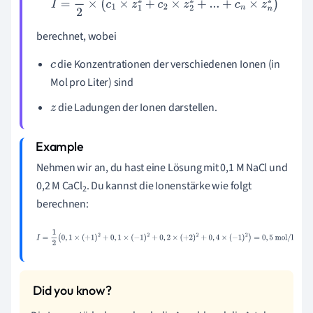
I
=
1
2
×
(
c
1
×
z
1
2
+
c
2
×
z
2
2
+
...
+
c
n
×
z
n
2
)
berechnet, wobei
die Konzentrationen der verschiedenen Ionen (in
c
Mol pro Liter) sind
die Ladungen der Ionen darstellen.
z
Nehmen wir an, du hast eine Lösung mit 0,1 M NaCl und
0,2 M CaCl
. Du kannst die Ionenstärke wie folgt
2
berechnen:
I
=
1
2
(
0
,
1
×
(
+
1
)
2
+
0
,
1
×
(
−
1
)
2
+
0
,
2
×
(
+
2
)
2
+
0
,
4
×
(
−
1
)
2
)
=
0
,
5
mol/l