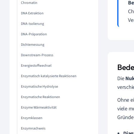
Be
Chromatin
Ch
DNA Extraktion
Ve
DNA-Isolierung
DNA-Präparation
Dichtemessung
Downstream-Prozess
Bede
Energiestoffwechsel
Enzymatisch katalysierte Reaktionen
Die
Nuk
versch
Enzymatische Hydrolyse
Enzymatische Reaktionen
Ohne ei
Enzyme Wärmeaktivität
viele m
Gründe,
Enzymklassen
Enzymnachweis
Diag