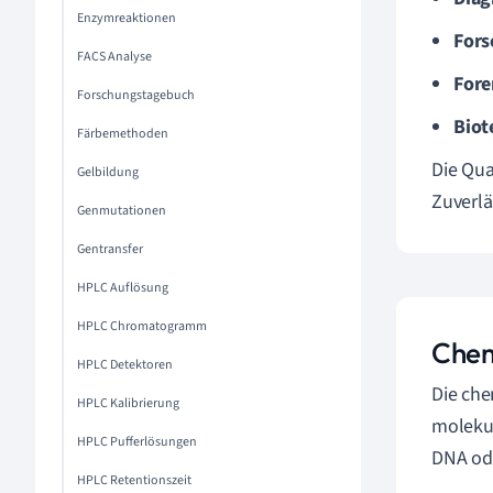
Enzymreaktionen
Fors
FACS Analyse
Fore
Forschungstagebuch
Biot
Färbemethoden
Die Qua
Gelbildung
Zuverlä
Genmutationen
Gentransfer
HPLC Auflösung
HPLC Chromatogramm
Chem
HPLC Detektoren
Die che
HPLC Kalibrierung
molekul
HPLC Pufferlösungen
DNA ode
HPLC Retentionszeit