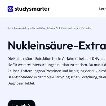
Lern
Ausbildung
Ausbildung in Chemie
Biologielaborant Ausbildung
Nukleinsäure-Extraktion
Nukleinsäure-Extra
Die Nukleinsäure-Extraktion ist ein Verfahren, bei dem DNA oder
sie für weitere Untersuchungen nutzbar zu machen. Du musst d
Zelllyse, Entfernung von Proteinen und Reinigung der Nukleins
ist entscheidend in der molekularbiologischen Forschung, da e
Diagnosen bildet.
Los geht’s