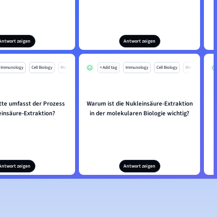
Antwort zeigen
Antwort zeigen
Immunology
Cell Biology
Mo
+ Add tag
Immunology
Cell Biology
Mo
tte umfasst der Prozess
Warum ist die Nukleinsäure-Extraktion
W
einsäure-Extraktion?
in der molekularen Biologie wichtig?
Antwort zeigen
Antwort zeigen