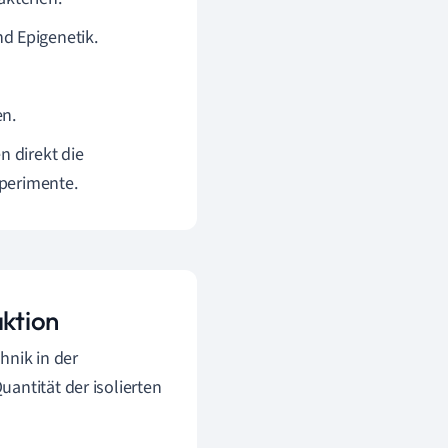
d Epigenetik.
en.
n direkt die
perimente.
ktion
hnik in der
antität der isolierten