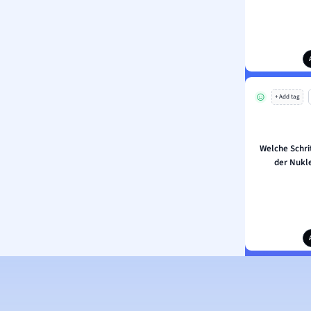
+ Add tag
Welche Schri
der Nukl