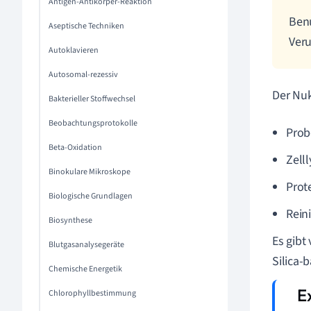
Antigen-Antikörper-Reaktion
Benu
Aseptische Techniken
Veru
Autoklavieren
Autosomal-rezessiv
Der Nuk
Bakterieller Stoffwechsel
Beobachtungsprotokolle
Prob
Beta-Oxidation
Zell
Binokulare Mikroskope
Prot
Biologische Grundlagen
Rein
Biosynthese
Es gibt
Blutgasanalysegeräte
Silica-
Chemische Energetik
Chlorophyllbestimmung