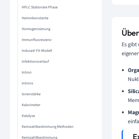
HPLC Stationäre Phase
Hemmkonstante
Homogenisierung
Über
Immunfluoreszenz
Es gibt
Induced-Fit-Modell
eigenen
Infektionsverlauf
Orga
Intron
Nukl
Introns
Sili
Ionenstärke
Memb
Kalorimeter
Magn
Katalyse
einf
Keimzahlbestimmung Methoden
Keimzahllbestimmung