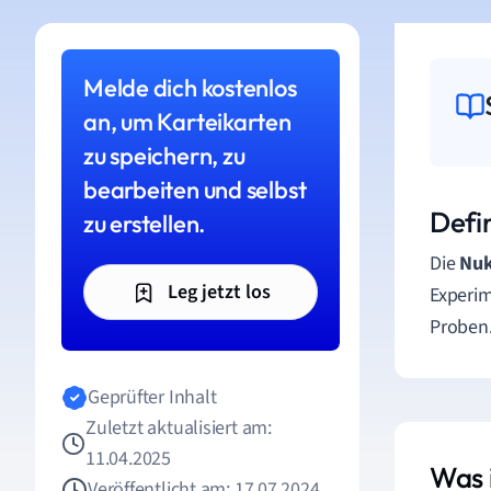
Melde dich kostenlos
an, um Karteikarten
zu speichern, zu
bearbeiten und selbst
Defi
zu erstellen.
Die
Nuk
Leg jetzt los
Experim
Proben
Geprüfter Inhalt
Zuletzt aktualisiert am:
11.04.2025
Was 
Veröffentlicht am: 17.07.2024