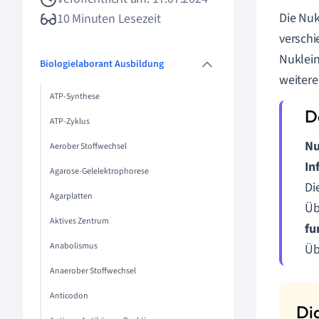
Die Nuk
10 Minuten Lesezeit
verschi
Nuklein
Biologielaborant Ausbildung
weitere
ATP-Synthese
ATP-Zyklus
Nu
Aerober Stoffwechsel
In
Agarose-Gelelektrophorese
Di
Agarplatten
Üb
Aktives Zentrum
fu
Anabolismus
Üb
Anaerober Stoffwechsel
Anticodon