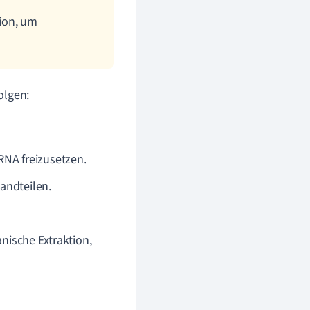
ion, um
olgen:
RNA freizusetzen.
andteilen.
nische Extraktion,