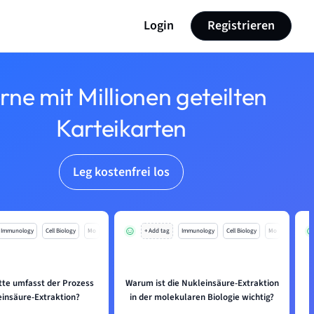
Login
Registrieren
rne mit Millionen geteilten
Karteikarten
Leg kostenfrei los
Immunology
Cell Biology
Mo
+ Add tag
Immunology
Cell Biology
Mo
tte umfasst der Prozess
Warum ist die Nukleinsäure-Extraktion
W
einsäure-Extraktion?
in der molekularen Biologie wichtig?