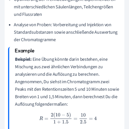
mit unterschiedlichen Säulenlängen, Teilchengrößen
und Flussraten
Analyse von Proben: Vorbereitung und Injektion von
Standardsubstanzen sowie anschließende Auswertung
der Chromatogramme
Beispiel:
Eine Übung könnte darin bestehen, eine
Mischung aus zwei ähnlichen Verbindungen zu
analysieren und die Auflösung zu berechnen.
Angenommen, Du siehst im Chromatogramm zwei
Peaks mit den Retentionszeiten 5 und 10 Minuten sowie
Breiten von 1 und 1,5 Minuten, dann berechnest Du die
Auflösung folgendermaßen:
R
=
2
(
10
−
5
)
1
+
1.5
=
10
2.5
=
4