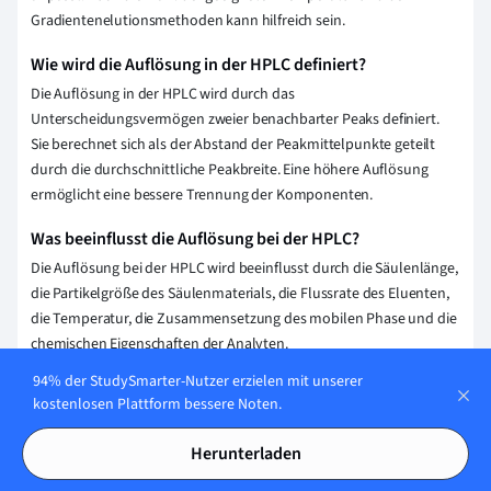
Gradientenelutionsmethoden kann hilfreich sein.
Wie wird die Auflösung in der HPLC definiert?
Die Auflösung in der HPLC wird durch das
Unterscheidungsvermögen zweier benachbarter Peaks definiert.
Sie berechnet sich als der Abstand der Peakmittelpunkte geteilt
durch die durchschnittliche Peakbreite. Eine höhere Auflösung
ermöglicht eine bessere Trennung der Komponenten.
Was beeinflusst die Auflösung bei der HPLC?
Die Auflösung bei der HPLC wird beeinflusst durch die Säulenlänge,
die Partikelgröße des Säulenmaterials, die Flussrate des Eluenten,
die Temperatur, die Zusammensetzung des mobilen Phase und die
chemischen Eigenschaften der Analyten.
94% der StudySmarter-Nutzer erzielen mit unserer
Wie berechne ich die Auflösung in der HPLC?
kostenlosen Plattform bessere Noten.
Die Auflösung (Rs) in der HPLC berechnest Du mit der Formel: Rs =
2 * (tR2 - tR1) / (w1 + w2), wobei tR die Retentionszeit der Peaks und
Herunterladen
w die Basisbreite der Peaks ist. Sichtbare Trennung erreichst Du bei