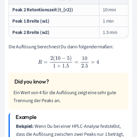
Peak 2 Retentionszeit (t_{r2})
10 min
Peak 1 Breite (w1)
1 min
Peak 2 Breite (w2)
1.5 min
Die Auflösung berechnest Du dann folgendermaßen:
R
=
2
(
10
−
5
)
1
+
1.5
=
10
2.5
=
4
Ein Wert von 4 für die Auflösung zeigt eine sehr gute
Trennung der Peaks an.
Beispiel:
Wenn Du bei einer HPLC-Analyse feststellst,
dass die Auflösung zwischen zwei Peaks nur 1 beträgt,