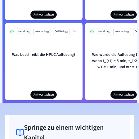
Antwort zeigen
Antwort zeigen
+ Add tag
Immunology
Cell Biology
Mo
+ Add tag
Immunology
Cell
Was beschreibt die HPLC Auflösung?
Wie würde die Auflösung b
wenn t_{r1} = 5 min, t_{r2}
w1 = 1 min, und w2 = 1
Antwort zeigen
Antwort zeigen
Springe zu einem wichtigen
Kapitel