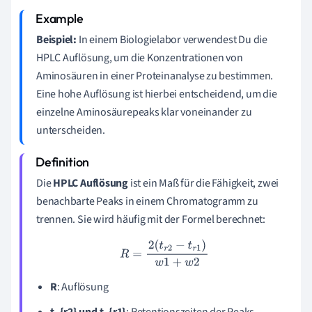
Beispiel:
In einem Biologielabor verwendest Du die
HPLC Auflösung, um die Konzentrationen von
Aminosäuren in einer Proteinanalyse zu bestimmen.
Eine hohe Auflösung ist hierbei entscheidend, um die
einzelne Aminosäurepeaks klar voneinander zu
unterscheiden.
Die
HPLC Auflösung
ist ein Maß für die Fähigkeit, zwei
benachbarte Peaks in einem Chromatogramm zu
trennen. Sie wird häufig mit der Formel berechnet:
R
=
2
(
t
r
2
−
t
r
1
)
w
1
+
w
2
R
: Auflösung
t_{r2} und t_{r1}
: Retentionszeiten der Peaks