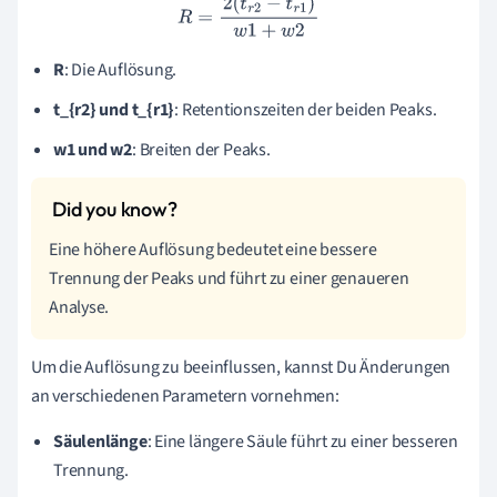
R
=
2
(
t
r
2
−
t
r
1
)
w
1
+
w
2
R
: Die Auflösung.
t_{r2} und t_{r1}
: Retentionszeiten der beiden Peaks.
w1 und w2
: Breiten der Peaks.
Eine höhere Auflösung bedeutet eine bessere
Trennung der Peaks und führt zu einer genaueren
Analyse.
Um die Auflösung zu beeinflussen, kannst Du Änderungen
an verschiedenen Parametern vornehmen:
Säulenlänge
: Eine längere Säule führt zu einer besseren
Trennung.