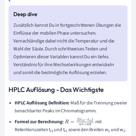
Zusätzlich kannst Du in fortgeschrittenen Übungen die
Einflüsse der mobilen Phase untersuchen.
Vernachländige dabei nicht die Temperatur und die
Wahl der Säule. Durch schrittweises Testen und
Optimieren dieser Variablen kannst Du ein tiefes
Verständnis für ihre Wechselwirkungen entwickeln
und somit die bestmögliche Auflösung erzielen.
HPLC Auflösung - Das Wichtigste
HPLC Auflösung Definition:
Maß für die Trennung zweier
benachbarter Peaks im Chromatogramm.
Formel zur Berechnung:
mit
R
=
2
(
t
r
2
−
t
r
1
)
w
Retentionszeiten t
und t
sowie den Breiten w
und w
.
1
+
w
2
r2
r1
1
2