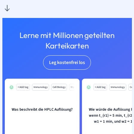
Lerne mit Millionen geteilten
Karteikarten
Leg kostenfrei los
+ Add tag
Immunology
Cell Biology
Mo
+ Add tag
Immunology
Cell
Was beschreibt die HPLC Auflösung?
Wie würde die Auflösung b
wenn t_{r1} = 5 min, t_{r2}
w1 = 1 min, und w2 = 1