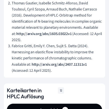
Thomas Gautier, Isabelle Schmitz-Afonso, David
Touboul, Cyril Szopa, Arnaud Buch, Nathalie Carrasco
(2016). Development of HPLC-Orbitrap method for
identification of N-bearing molecules in complex organic
material relevant to planetary environments. Available
at:
http://arxiv.org/abs/1605.03022v1
(Accessed: 12 April
2025).
Fabrice Gritti, Emily Y. Chen, Sujit S. Datta (2024).
Harnessing an elastic flow instability to improve the
kinetic performance of chromatographic columns.
Available at:
http://arxiv.org/abs/2407.11311v1
(Accessed: 12 April 2025).
Karteikarten in
12
HPLC Auflösung