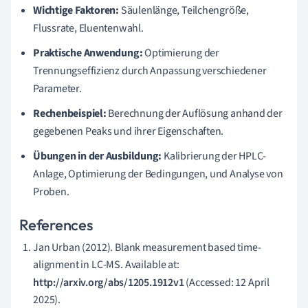
Wichtige Faktoren:
Säulenlänge, Teilchengröße,
Flussrate, Eluentenwahl.
Praktische Anwendung:
Optimierung der
Trennungseffizienz durch Anpassung verschiedener
Parameter.
Rechenbeispiel:
Berechnung der Auflösung anhand der
gegebenen Peaks und ihrer Eigenschaften.
Übungen in der Ausbildung:
Kalibrierung der HPLC-
Anlage, Optimierung der Bedingungen, und Analyse von
Proben.
References
Jan Urban (2012). Blank measurement based time-
alignment in LC-MS. Available at:
http://arxiv.org/abs/1205.1912v1
(Accessed: 12 April
2025).