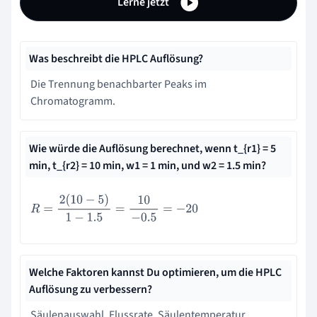
Lerne jetzt
Was beschreibt die HPLC Auflösung?
Die Trennung benachbarter Peaks im
Chromatogramm.
Wie würde die Auflösung berechnet, wenn t_{r1} = 5
min, t_{r2} = 10 min, w1 = 1 min, und w2 = 1.5 min?
R
=
2
(
10
−
5
)
1
−
1.5
=
10
−
0.5
=
−
20
Welche Faktoren kannst Du optimieren, um die HPLC
Auflösung zu verbessern?
Säulenauswahl, Flussrate, Säulentemperatur,