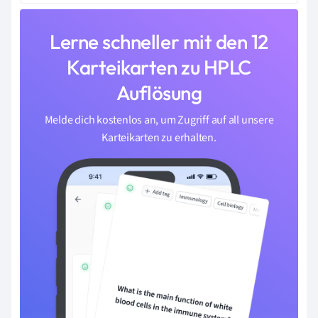
Lerne schneller mit den 12
Karteikarten zu HPLC
Auflösung
Melde dich kostenlos an, um Zugriff auf all unsere
Karteikarten zu erhalten.