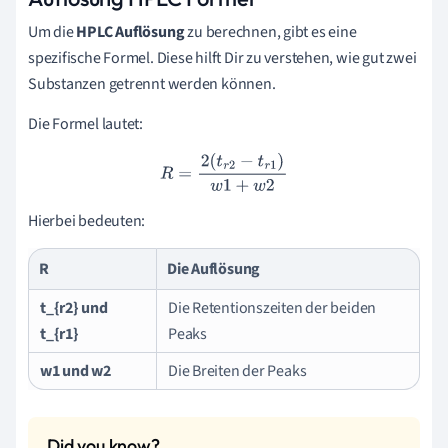
Um die
HPLC Auflösung
zu berechnen, gibt es eine
spezifische Formel. Diese hilft Dir zu verstehen, wie gut zwei
Substanzen getrennt werden können.
Die Formel lautet:
R
=
2
(
t
r
2
−
t
r
1
)
w
1
+
w
2
Hierbei bedeuten:
R
Die Auflösung
t_{r2} und
Die Retentionszeiten der beiden
t_{r1}
Peaks
w1 und w2
Die Breiten der Peaks