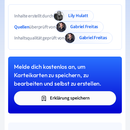
Lily Hulatt
Inhalte erstellt durch
Gabriel Freitas
Quellen
überprüft von
Gabriel Freitas
Inhaltsqualität geprüft von
Melde dich kostenlos an, um
Karteikarten zu speichern, zu
bearbeiten und selbst zu erstellen.
Erklärung speichern