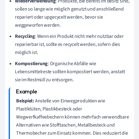
Wiederverwendung
: Produkte, die bereits im Besitz sind,
sollen so lange wie möglich genutzt und anschließend
repariert oder upgecycelt werden, bevor sie
weggeworfen werden.
Recycling
: Wenn ein Produkt nicht mehr nutzbar oder
reparierbar ist, sollte es recycelt werden, sofern dies
möglich ist.
Kompostierung
: Organische Abfälle wie
Lebensmittelreste sollten kompostiert werden, anstatt
sie im Restmüll zu entsorgen.
Beispiel:
Anstelle von Einwegprodukten wie
Plastiktüten, Plastikbesteck oder
Wegwerfkaffeebechern können mehrfach verwendbare
Alternativen wie Stofftaschen, Metallbesteck und
Thermobecher zum Einsatz kommen. Dies reduziert die