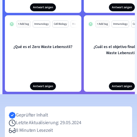
Antwort zeigen
Antwort zeigen
+ Add tag
Immunology
Cell Biology
Mo
+ Add tag
Immunology
Cell
¿Qué es el Zero Waste Lebensstil?
¿Cuál es el objetivo final
Waste Lebensstil
Antwort zeigen
Antwort zeigen
Geprüfter Inhalt
Letzte Aktualisierung: 29.05.2024
8 Minuten Lesezeit