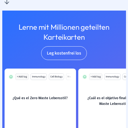
Lerne mit Millionen geteilten
Karteikarten
Leg kostenfrei los
+ Add tag
Immunology
Cell Biology
Mo
+ Add tag
Immunology
Cell
¿Qué es el Zero Waste Lebensstil?
¿Cuál es el objetivo final
Waste Lebensstil