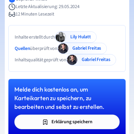
Letzte Aktualisierung: 29.05.2024
12 Minuten Lesezeit
Lily Hulatt
Inhalte erstellt durch
Gabriel Freitas
Quellen
überprüft von
Gabriel Freitas
Inhaltsqualität geprüft von
Melde dich kostenlos an, um
Karteikarten zu speichern, zu
bearbeiten und selbst zu erstellen.
Erklärung speichern