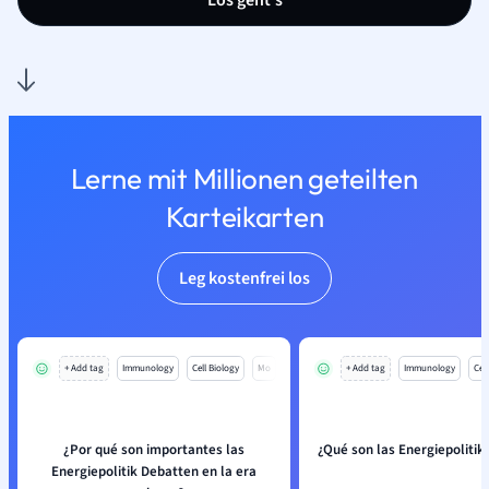
Los geht’s
Lerne mit Millionen geteilten
Karteikarten
Leg kostenfrei los
+ Add tag
Immunology
Cell Biology
Mo
+ Add tag
Immunology
Cell
¿Por qué son importantes las
¿Qué son las Energiepolitik
Energiepolitik Debatten en la era