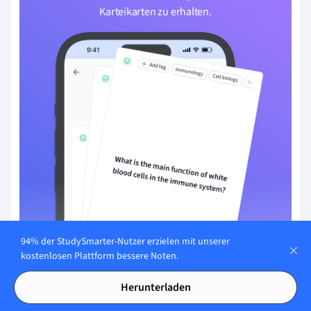
Karteikarten zu erhalten.
94% der StudySmarter-Nutzer erzielen mit unserer
kostenlosen Plattform bessere Noten.
Mit E-Mail registrieren
Herunterladen
Du hast bereits ein Konto?
Anmelden