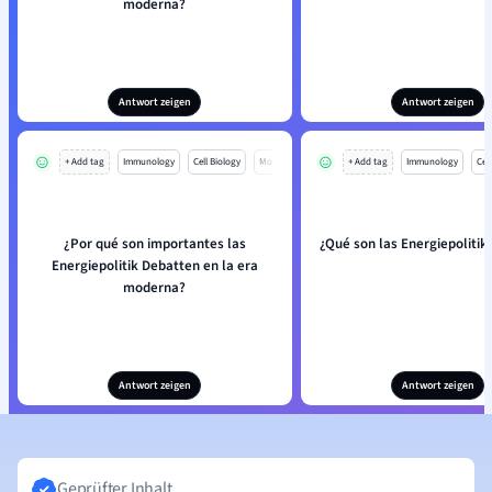
moderna?
Antwort zeigen
Antwort zeigen
+ Add tag
Immunology
Cell Biology
Mo
+ Add tag
Immunology
Cell
¿Por qué son importantes las
¿Qué son las Energiepolitik
Energiepolitik Debatten en la era
moderna?
Antwort zeigen
Antwort zeigen
Geprüfter Inhalt