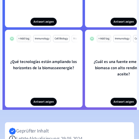
Antwort zeigen
Antwort zeigen
+ Add tag
Immunology
Cell Biology
Mo
+ Add tag
Immunology
Cell
¿Qué tecnologías están ampliando los
¿Cuál es una fuente emer
horizontes de la biomasseenergie?
biomasa con alto rendim
aceite?
Antwort zeigen
Antwort zeigen
Geprüfter Inhalt
Letzte Aktualisierung: 29.05.2024