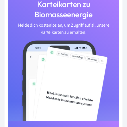
Karteikarten zu
Biomasseenergie
Melde dich kostenlos an, um Zugriff auf all unsere
Karteikarten zu erhalten.