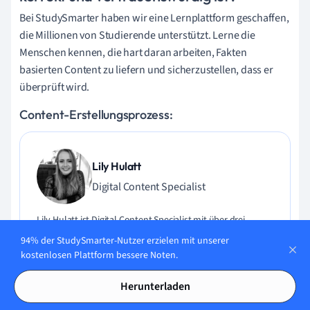
Bei StudySmarter haben wir eine Lernplattform geschaffen,
die Millionen von Studierende unterstützt. Lerne die
Menschen kennen, die hart daran arbeiten, Fakten
basierten Content zu liefern und sicherzustellen, dass er
überprüft wird.
Content-Erstellungsprozess:
Lily Hulatt
Digital Content Specialist
Lily Hulatt ist Digital Content Specialist mit über drei
Jahren Erfahrung in Content-Strategie und Curriculum-
94% der StudySmarter-Nutzer erzielen mit unserer
Design. Sie hat 2022 ihren Doktortitel in Englischer Literatur
kostenlosen Plattform bessere Noten.
an der Durham University erhalten, dort auch im
Fachbereich Englische Studien unterrichtet und an
Herunterladen
verschiedenen Veröffentlichungen mitgewirkt. Lily ist