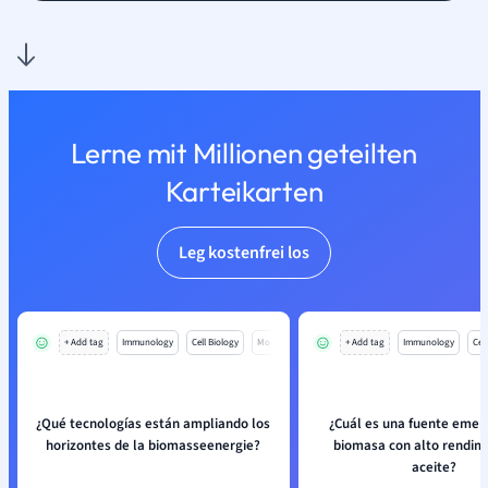
Lerne mit Millionen geteilten
Karteikarten
Leg kostenfrei los
+ Add tag
Immunology
Cell Biology
Mo
+ Add tag
Immunology
Cell
¿Qué tecnologías están ampliando los
¿Cuál es una fuente emer
horizontes de la biomasseenergie?
biomasa con alto rendim
aceite?