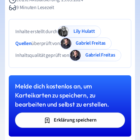
9 Minuten Lesezeit
Lily Hulatt
Inhalte erstellt durch
Gabriel Freitas
Quellen
überprüft von
Gabriel Freitas
Inhaltsqualität geprüft von
Melde dich kostenlos an, um
Karteikarten zu speichern, zu
bearbeiten und selbst zu erstellen.
Erklärung speichern