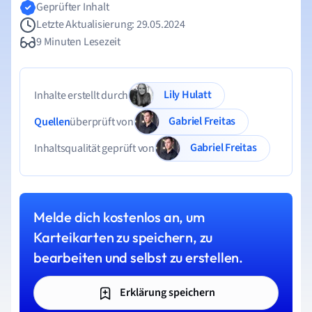
Geprüfter Inhalt
Letzte Aktualisierung: 29.05.2024
9 Minuten Lesezeit
Lily Hulatt
Inhalte erstellt durch
Gabriel Freitas
Quellen
überprüft von
Gabriel Freitas
Inhaltsqualität geprüft von
Melde dich kostenlos an, um
Karteikarten zu speichern, zu
bearbeiten und selbst zu erstellen.
Erklärung speichern