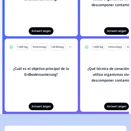
descomponer contamin
Antwort zeigen
Antwort zeigen
+ Add tag
Immunology
Cell Biology
Mo
+ Add tag
Immunology
Cell
¿Cuál es el objetivo principal de la
¿Qué técnica de sanación 
Erdbodensanierung?
utiliza organismos vivo
descomponer contamin
Antwort zeigen
Antwort zeigen