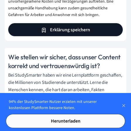
unvorhergesehene Kosten und Verzögerungen auftreten. Eine
unsachgemäße Handhabung kann zudem gesundheitliche
Gefahren für Arbeiter und Anwohner mit sich bringen.
Erklärung speichern
Wie stellen wir sicher, dass unser Content
korrekt und vertrauenswürdig ist?
Bei StudySmarter haben wir eine Lernplattform geschaffen,
die Millionen von Studierende unterstützt. Lerne die
Menschen kennen, die hart daran arbeiten, Fakten
basierten Content zu liefern und sicherzustellen, dass er
94% der StudySmarter-Nutzer erzielen mit unserer
überprüft wird.
kostenlosen Plattform bessere Noten.
Content-Erstellungsprozess:
Herunterladen