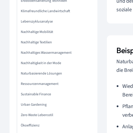
und der
Erdbodensanierung Techniken
soziale
Klimafreundliche Landwirtschaft
Lebenszyklusanalyse
Nachhaltige Mobilität
Nachhaltige Textilien
Beis
Nachhaltiges Wassermanagement
Naturba
Nachhaltigkeit in der Mode
die Bre
Naturbasierende Lösungen
Ressourcenmanagement
Wied
Bere
Sustainable Finance
Urban Gardening
Pfla
verb
Zero Waste Lebensstil
Ökoeffizienz
Anla