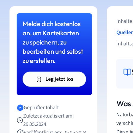
Inhalte
Melde dich kostenlos
an, um Karteikarten
Quelle
zu speichern, zu
Inhalts
bearbeiten und selbst
zu erstellen.
Leg jetzt los
Was 
Geprüfter Inhalt
Naturba
Zuletzt aktualisiert am:
verschi
29.05.2024
Diese A
Veröffentlicht am: 25.05.2024