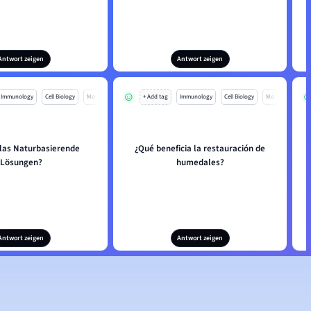
Antwort zeigen
Antwort zeigen
Immunology
Cell Biology
Mo
+ Add tag
Immunology
Cell Biology
Mo
 las Naturbasierende
¿Qué beneficia la restauración de
Lösungen?
humedales?
Antwort zeigen
Antwort zeigen