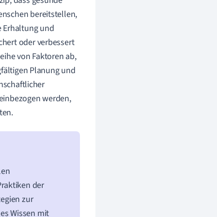
zip, dass gesunde
nschen bereitstellen,
e Erhaltung und
hert oder verbessert
eihe von Faktoren ab,
gfältigen Planung und
nschaftlicher
 einbezogen werden,
ten.
len
raktiken der
tegien zur
les Wissen mit