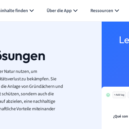
inhalte finden
Über die App
Ressourcen
Le
ösungen
der Natur nutzen, um
tätsverlust zu bekämpfen. Sie
 die Anlage von Gründächern und
t schützen, sondern auch die
+ Add tag
uf abzielen, eine nachhaltige
haftliche Vorteile miteinander
¿Qué son