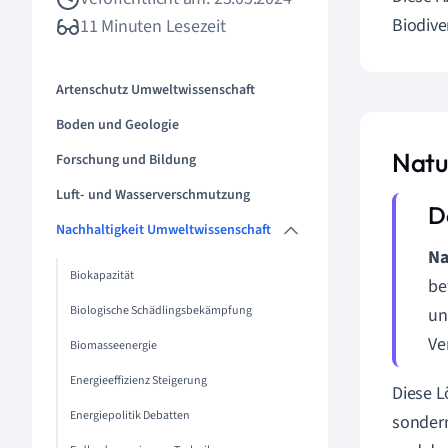
Biodive
11 Minuten Lesezeit
Artenschutz Umweltwissenschaft
Boden und Geologie
Natu
Forschung und Bildung
Luft- und Wasserverschmutzung
Nachhaltigkeit Umweltwissenschaft
Na
Biokapazität
be
Biologische Schädlingsbekämpfung
un
Ve
Biomasseenergie
Energieeffizienz Steigerung
Diese L
Energiepolitik Debatten
sondern