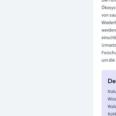
Die Fun
Ökosyst
von sau
Wiederh
werden.
einschl
Umsetzu
Forschu
um die 
Natu
Wiss
Wald
Kohl