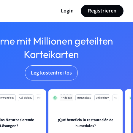
Login
Registrieren
rne mit Millionen geteilten
Karteikarten
Leg kostenfrei los
Immunology
Cell Biology
Mo
+ Add tag
Immunology
Cell Biology
Mo
 las Naturbasierende
¿Qué beneficia la restauración de
Lösungen?
humedales?