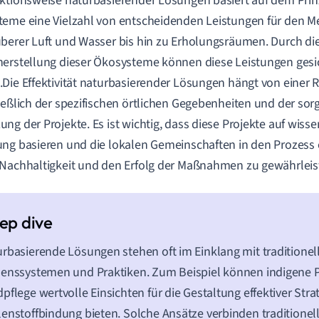
ktionsweise naturbasierender Lösungen basiert auf dem Prin
eme eine Vielzahl von entscheidenden Leistungen für den Me
berer Luft und Wasser bis hin zu Erholungsräumen. Durch di
erstellung dieser Ökosysteme können diese Leistungen gesic
Die Effektivität naturbasierender Lösungen hängt von einer R
ießlich der spezifischen örtlichen Gegebenheiten und der sor
ng der Projekte. Es ist wichtig, dass diese Projekte auf wisse
ng basieren und die lokalen Gemeinschaften in den Prozess
Nachhaltigkeit und den Erfolg der Maßnahmen zu gewährleis
rbasierende Lösungen stehen oft im Einklang mit traditionel
enssystemen und Praktiken. Zum Beispiel können indigene P
pflege wertvolle Einsichten für die Gestaltung effektiver Stra
enstoffbindung bieten. Solche Ansätze verbinden traditionel