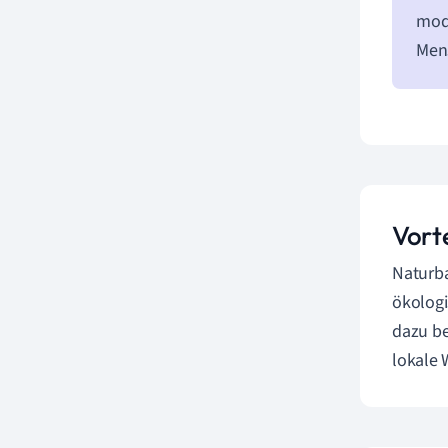
mode
Men
Vort
Naturba
ökologi
dazu be
lokale 