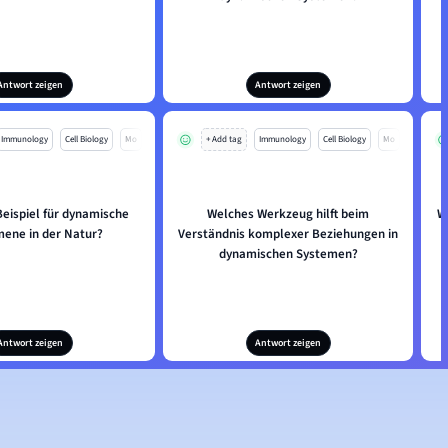
Antwort zeigen
Antwort zeigen
Immunology
Cell Biology
Mo
+ Add tag
Immunology
Cell Biology
Mo
Beispiel für dynamische
Welches Werkzeug hilft beim
W
ene in der Natur?
Verständnis komplexer Beziehungen in
dynamischen Systemen?
Antwort zeigen
Antwort zeigen