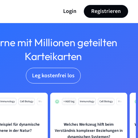
Login
Registrieren
rne mit Millionen geteilten
Karteikarten
Leg kostenfrei los
Immunology
Cell Biology
Mo
+ Add tag
Immunology
Cell Biology
Mo
Beispiel für dynamische
Welches Werkzeug hilft beim
W
ene in der Natur?
Verständnis komplexer Beziehungen in
dynamischen Systemen?