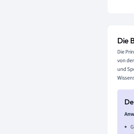
Die 
Die Pri
von der
und Spo
Wissens
Anw
G