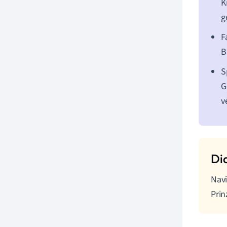
K
g
F
B
S
G
v
Navi
Prin