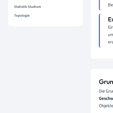
Be
Statistik Studium
Topologie
Ei
um
er
Grun
Die Gr
Geschw
Objekte