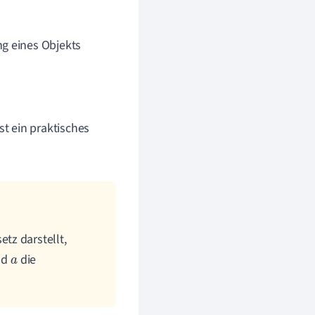
g eines Objekts
ist ein praktisches
tz darstellt,
nd
die
a