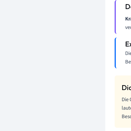
Kr
ve
Di
Be
Die 
laut
Besc