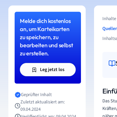
Inhalte
Melde dich kostenlos
an, um Karteikarten
Quelle
zu speichern, zu
Inhalts
bearbeiten und selbst
zu erstellen.
Leg jetzt los
Einf
Geprüfter Inhalt
Das Stu
Zuletzt aktualisiert am:
Kräften
09.04.2024
näher 
Veröffentlicht am: 09.04.2024