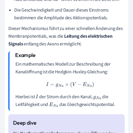
Die Geschwindigkeit und Dauer dieses Einstroms
bestimmen die Amplitude des Aktionspotentials.
Dieser Mechanismus führt zu einer schnellen Änderung des
Membranpotentials, was die
Leitung des elektrischen
Signals
entlang des Axons ermöglicht.
Ein mathematisches Modell zur Beschreibung der
Kanalöffnung ist die Hodgkin-Huxley-Gleichung:
I
=
g
N
a
×
(
V
−
E
N
a
)
Hierbei ist
der Strom durch den Kanal,
die
I
g
N
a
Leitfähigkeit und
das Gleichgewichtspotential.
E
N
a