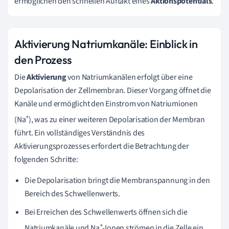
ermöglichen den schnellen Auftakt eines
Aktionspotentials
.
Aktivierung Natriumkanäle: Einblick in
den Prozess
Die
Aktivierung
von Natriumkanälen erfolgt über eine
Depolarisation der Zellmembran. Dieser Vorgang öffnet die
Kanäle und ermöglicht den Einstrom von Natriumionen
+
(Na
), was zu einer weiteren Depolarisation der Membran
führt. Ein vollständiges Verständnis des
Aktivierungsprozesses erfordert die Betrachtung der
folgenden Schritte:
Die Depolarisation bringt die Membranspannung in den
Bereich des Schwellenwerts.
Bei Erreichen des Schwellenwerts öffnen sich die
+
Natriumkanäle und Na
-Ionen strömen in die Zelle ein.