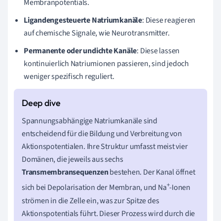
Membranpotentials.
Ligandengesteuerte Natriumkanäle
: Diese reagieren
auf chemische Signale, wie Neurotransmitter.
Permanente oder undichte Kanäle
: Diese lassen
kontinuierlich Natriumionen passieren, sind jedoch
weniger spezifisch reguliert.
Spannungsabhängige Natriumkanäle sind
entscheidend für die Bildung und Verbreitung von
Aktionspotentialen. Ihre Struktur umfasst meist vier
Domänen, die jeweils aus sechs
Transmembransequenzen
bestehen. Der Kanal öffnet
+
sich bei Depolarisation der Membran, und Na
-Ionen
strömen in die Zelle ein, was zur Spitze des
Aktionspotentials führt. Dieser Prozess wird durch die