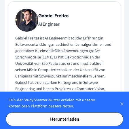
Gabriel Freitas
AI Engineer
Gabriel Freitas ist AI Engineer mit solider Erfahrung in
Softwareentwicklung, maschinellen Lernalgorithmen und
generativer KI, einschließlich Anwendungen großer
Sprachmodelle (LLMs). Er hat Elektrotechnik an der
Universität von São Paulo studiert und macht aktuell
seinen MSc in Computertechnik an der Universität von
Campinas mit Schwerpunkt auf maschinellem Lernen.
Gabriel hat einen starken Hintergrund in Software-
Engineering und hat an Projekten zu Computer Vision,
Embedded AI und LLM-Anwendungen gearbeitet.
94% der StudySmarter-Nutzer erzielen mit unserer
kostenlosen Plattform bessere Noten.
Lerne Gabriel kennen
Herunterladen