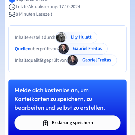
Letzte Aktualisierung: 17.10.2024
8 Minuten Lesezeit
Lily Hulatt
Inhalte erstellt durch
Gabriel Freitas
Quellen
überprüft von
Gabriel Freitas
Inhaltsqualität geprüft von
Melde dich kostenlos an, um
Karteikarten zu speichern, zu
bearbeiten und selbst zu erstellen.
Erklärung speichern