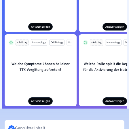
Antwort zeigen
Antwort zeigen
+ Add tag
Immunology
Cell Biology
Mo
+ Add tag
Immunology
Cell
Welche Symptome können bei einer
Welche Rolle spielt die Dep
TTX-Vergiftung auftreten?
für die Aktivierung der Nat
Antwort zeigen
Antwort zeigen
Geprüfter Inhalt