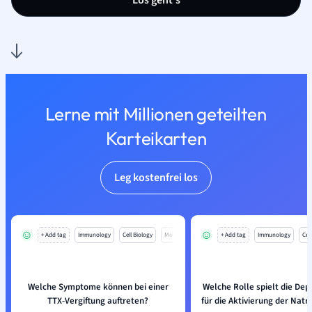
Los geht’s
Lerne mit Millionen geteilten
Karteikarten
Leg kostenfrei los
+ Add tag
Immunology
Cell Biology
Mo
+ Add tag
Immunology
Cell
Welche Symptome können bei einer
Welche Rolle spielt die Dep
TTX-Vergiftung auftreten?
für die Aktivierung der Nat