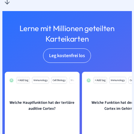
Lerne mit Millionen geteilten
Karteikarten
Leg kostenfrei los
+ Add tag
Immunology
Cell Biology
Mo
+ Add tag
Immunology
Cell
Welche Hauptfunktion hat der tertiäre
Welche Funktion hat der 
auditive Cortex?
Cortex im Gehirn