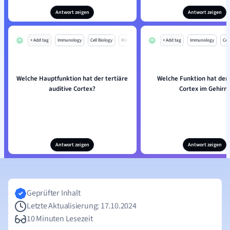
Antwort zeigen
Antwort zeigen
+ Add tag
Immunology
Cell Biology
Mo
+ Add tag
Immunology
Cell
Welche Hauptfunktion hat der tertiäre
Welche Funktion hat der 
auditive Cortex?
Cortex im Gehirn
Antwort zeigen
Antwort zeigen
Geprüfter Inhalt
Letzte Aktualisierung: 17.10.2024
10 Minuten Lesezeit