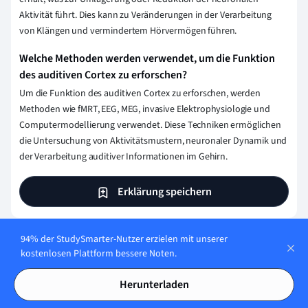
Aktivität führt. Dies kann zu Veränderungen in der Verarbeitung
von Klängen und vermindertem Hörvermögen führen.
Welche Methoden werden verwendet, um die Funktion
des auditiven Cortex zu erforschen?
Um die Funktion des auditiven Cortex zu erforschen, werden
Methoden wie fMRT, EEG, MEG, invasive Elektrophysiologie und
Computermodellierung verwendet. Diese Techniken ermöglichen
die Untersuchung von Aktivitätsmustern, neuronaler Dynamik und
der Verarbeitung auditiver Informationen im Gehirn.
Erklärung speichern
94% der StudySmarter-Nutzer erzielen mit unserer
Wie stellen wir sicher, dass unser Content
kostenlosen Plattform bessere Noten.
korrekt und vertrauenswürdig ist?
Herunterladen
Bei StudySmarter haben wir eine Lernplattform geschaffen,