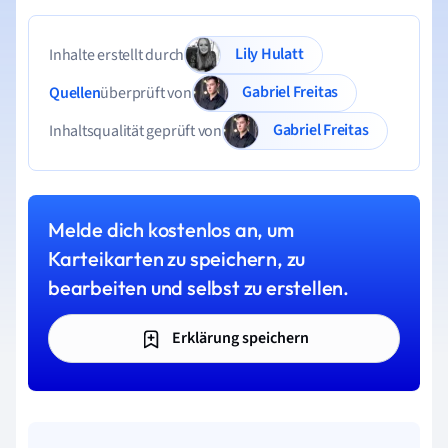
Lily Hulatt
Inhalte erstellt durch
Gabriel Freitas
Quellen
überprüft von
Gabriel Freitas
Inhaltsqualität geprüft von
Melde dich kostenlos an, um
Karteikarten zu speichern, zu
bearbeiten und selbst zu erstellen.
Erklärung speichern