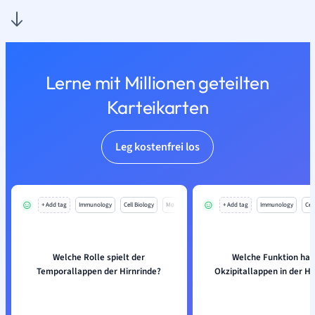
Lerne mit Millionen geteilten
Karteikarten
Leg kostenfrei los
+ Add tag
Immunology
Cell Biology
Mo
+ Add tag
Immunology
Cell
Welche Rolle spielt der
Welche Funktion hat
Temporallappen der Hirnrinde?
Okzipitallappen in der Hi