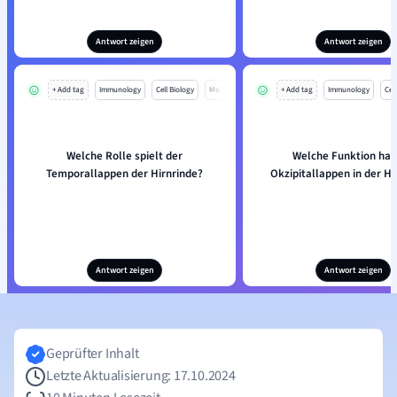
Antwort zeigen
Antwort zeigen
+ Add tag
Immunology
Cell Biology
Mo
+ Add tag
Immunology
Cell
Welche Rolle spielt der
Welche Funktion hat
Temporallappen der Hirnrinde?
Okzipitallappen in der Hi
Antwort zeigen
Antwort zeigen
Geprüfter Inhalt
Letzte Aktualisierung: 17.10.2024