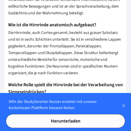
willkürliche Bewegungen und ist an der Sprachverarbeitung, dem
Gedächtnis und der Wahrnehmung beteiligt.
Wie ist die Hirnrinde anatomisch aufgebaut?
Die Hirnrinde, auch Cortex genannt, besteht aus grauer Substanz
und ist in sechs Schichten unterteilt. Sie ist in verschiedene Lappen
gegliedert, darunter der Frontallappen, Parietallappen,
Temporallappen und Okzipitallappen. Diese Struktur beherbergt
unterschiedliche Bereiche für sensorische, motorische und
kognitive Funktionen. Die Neuronen sind in spezifischen Mustern
organisiert, die je nach Funktion variieren.
Welche Rolle spielt die Hirnrinde bei der Verarbeitung von
Sinneseindrücken?
Die Hirnrinde, insbesondere der sensorische Kortex, spielt eine
94% der StudySmarter-Nutzer erzielen mit unserer
entscheidende Rolle bei der Verarbeitung von Sinneseindrücken,
kostenlosen Plattform bessere Noten.
da sie sensorische Informationen aus verschiedenen
Sinnessystemen empfängt, analysiert und interpretiert. Sie
Herunterladen
ermöglicht die bewusste Wahrnehmung und Integration dieser