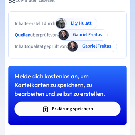
10 Minuten Lesezeit
Lily Hulatt
Inhalte erstellt durch
Gabriel Freitas
Quellen
überprüft von
Gabriel Freitas
Inhaltsqualität geprüft von
Melde dich kostenlos an, um
Karteikarten zu speichern, zu
bearbeiten und selbst zu erstellen.
Erklärung speichern