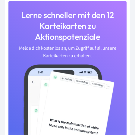
Lerne schneller mit den 12
Karteikarten zu
Aktionspotenziale
Melde dich kostenlos an, um Zugriff auf all unsere
Karteikarten zu erhalten.