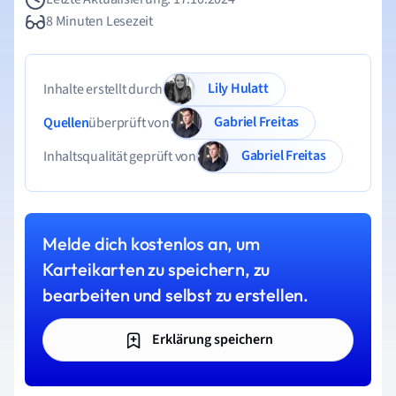
8 Minuten Lesezeit
Lily Hulatt
Inhalte erstellt durch
Gabriel Freitas
Quellen
überprüft von
Gabriel Freitas
Inhaltsqualität geprüft von
Melde dich kostenlos an, um
Karteikarten zu speichern, zu
bearbeiten und selbst zu erstellen.
Erklärung speichern