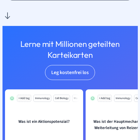
Lerne mit Millionen geteilten
Karteikarten
Leg kostenfrei los
+ Add tag
Immunology
Cell Biology
Mo
+ Add tag
Immunology
Cell
Was ist ein Aktionspotenzial?
Was ist der Hauptmechan
Weiterleitung von Reizen