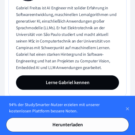
Gabriel Freitas ist AI Engineer mit solider Erfahrung in
Softwareentwicklung, maschinellen Lernalgorithmen und
generativer KI, einschließlich Anwendungen großer
Sprachmodelle (LLMs). Er hat Elektrotechnik an der
Universität von São Paulo studiert und macht aktuell
seinen MSc in Computertechnik an der Universität von
Campinas mit Schwerpunkt auf maschinellem Lernen.
Gabriel hat einen starken Hintergrund in Software-
Engineering und hat an Projekten zu Computer Vision,
Embedded AI und LLM-Anwendungen gearbeitet.
Lerne Gabriel kennen
94% der StudySmarter-Nutzer erzielen mit unserer
kostenlosen Plattform bessere Noten.
Teste dein Wissen mit Multiple-
Herunterladen
Choice-Karteikarten