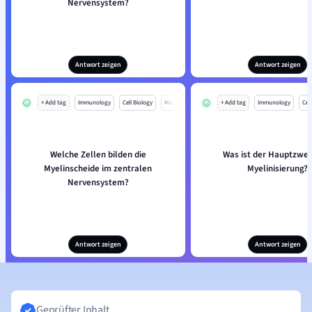
Nervensystem?
Antwort zeigen
Antwort zeigen
+ Add tag
Immunology
Cell Biology
Mo
+ Add tag
Immunology
Cell
Welche Zellen bilden die
Was ist der Hauptzwec
Myelinscheide im zentralen
Myelinisierung?
Nervensystem?
Antwort zeigen
Antwort zeigen
Geprüfter Inhalt