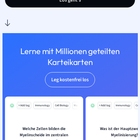
Los geht’s
Lerne mit Millionen geteilten
Karteikarten
Leg kostenfrei los
+ Add tag
Immunology
Cell Biology
Mo
+ Add tag
Immunology
Cell
Welche Zellen bilden die
Was ist der Hauptzwec
Myelinscheide im zentralen
Myelinisierung?