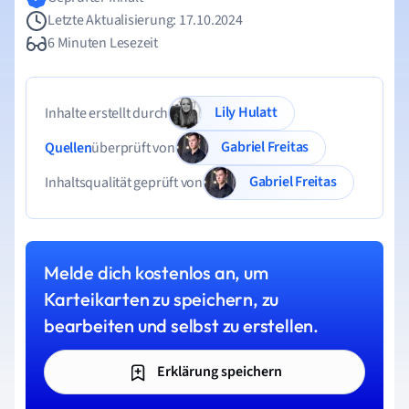
Letzte Aktualisierung: 17.10.2024
6 Minuten Lesezeit
Lily Hulatt
Inhalte erstellt durch
Gabriel Freitas
Quellen
überprüft von
Gabriel Freitas
Inhaltsqualität geprüft von
Melde dich kostenlos an, um
Karteikarten zu speichern, zu
bearbeiten und selbst zu erstellen.
Erklärung speichern