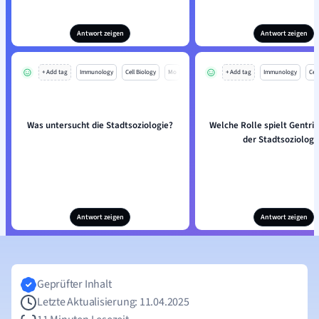
Antwort zeigen
Antwort zeigen
+ Add tag
Immunology
Cell Biology
Mo
+ Add tag
Immunology
Cell
Was untersucht die Stadtsoziologie?
Welche Rolle spielt Gentrifi
der Stadtsoziologi
Antwort zeigen
Antwort zeigen
Geprüfter Inhalt
Letzte Aktualisierung: 11.04.2025