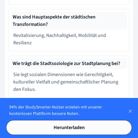
Was sind Hauptaspekte der städtischen
Transformation?
Revitalisierung, Nachhaltigkeit, Mobilität und
Resilienz
Wie trägt die Stadtsoziologie zur Stadtplanung bei?
Sie legt sozialen Dimensionen wie Gerechtigkeit,
kultureller Vielfalt und gemeinschaftlicher Planung
den Fokus.
94% der StudySmarter-Nutzer erzielen mit unserer
Lerne schneller mit den 12
kostenlosen Plattform bessere Noten.
Karteikarten zu
Herunterladen
Stadtsoziologie