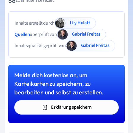
11 Minuten Lesezeit
Lily Hulatt
Inhalte erstellt durch
Gabriel Freitas
Quellen
überprüft von
Gabriel Freitas
Inhaltsqualität geprüft von
Melde dich kostenlos an, um
Karteikarten zu speichern, zu
bearbeiten und selbst zu erstellen.
Erklärung speichern