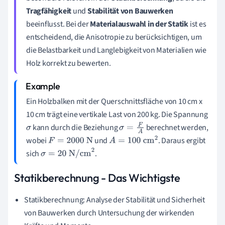
Tragfähigkeit
und
Stabilität von Bauwerken
beeinflusst. Bei der
Materialauswahl in der Statik
ist es
entscheidend, die Anisotropie zu berücksichtigen, um
die Belastbarkeit und Langlebigkeit von Materialien wie
Holz korrekt zu bewerten.
Ein Holzbalken mit der Querschnittsfläche von 10 cm x
10 cm trägt eine vertikale Last von 200 kg. Die Spannung
kann durch die Beziehung
berechnet werden,
σ
σ
=
F
A
wobei
und
. Daraus ergibt
F
=
2000
N
A
=
100
cm
2
sich
.
σ
=
20
N/cm
2
Statikberechnung - Das Wichtigste
Statikberechnung: Analyse der Stabilität und Sicherheit
von Bauwerken durch Untersuchung der wirkenden