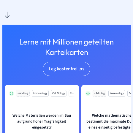
Lerne mit Millionen geteilten
Karteikarten
Leg kostenfrei los
+ Add tag
Immunology
Cell Biology
Mo
+ Add tag
Immunology
Cell
Welche Materialien werden im Bau
Welche mathematische 
aufgrund hoher Tragfähigkeit
bestimmt die maximale Du
eingesetzt?
eines einseitig befestigte