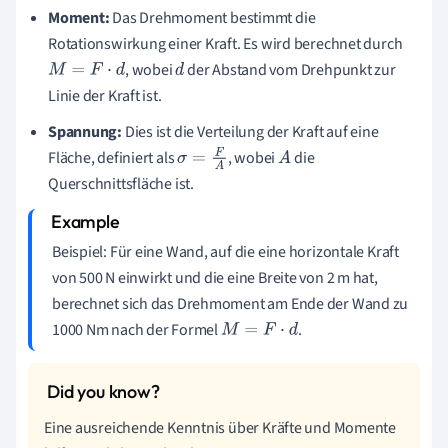
Moment:
Das Drehmoment bestimmt die
Rotationswirkung einer Kraft. Es wird berechnet durch
, wobei
der Abstand vom Drehpunkt zur
M
=
F
⋅
d
d
Linie der Kraft ist.
Spannung:
Dies ist die Verteilung der Kraft auf eine
Fläche, definiert als
, wobei
die
σ
=
F
A
A
Querschnittsfläche ist.
Beispiel: Für eine Wand, auf die eine horizontale Kraft
von 500 N einwirkt und die eine Breite von 2 m hat,
berechnet sich das Drehmoment am Ende der Wand zu
1000 Nm nach der Formel
.
M
=
F
⋅
d
Eine ausreichende Kenntnis über Kräfte und Momente