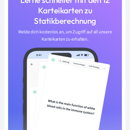
Karteikarten zu
Statikberechnung
Melde dich kostenlos an, um Zugriff auf all unsere
Karteikarten zu erhalten.