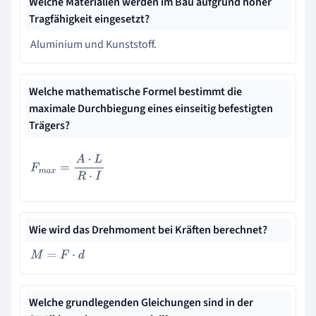
Welche Materialien werden im Bau aufgrund hoher
Tragfähigkeit eingesetzt?
Aluminium und Kunststoff.
Welche mathematische Formel bestimmt die
maximale Durchbiegung eines einseitig befestigten
Trägers?
F
m
a
x
=
A
⋅
L
R
⋅
I
Wie wird das Drehmoment bei Kräften berechnet?
M
=
F
⋅
d
Welche grundlegenden Gleichungen sind in der