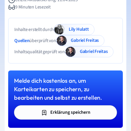
9 Minuten Lesezeit
Lily Hulatt
Inhalte erstellt durch
Gabriel Freitas
Quellen
überprüft von
Gabriel Freitas
Inhaltsqualität geprüft von
Melde dich kostenlos an, um
Karteikarten zu speichern, zu
bearbeiten und selbst zu erstellen.
Erklärung speichern