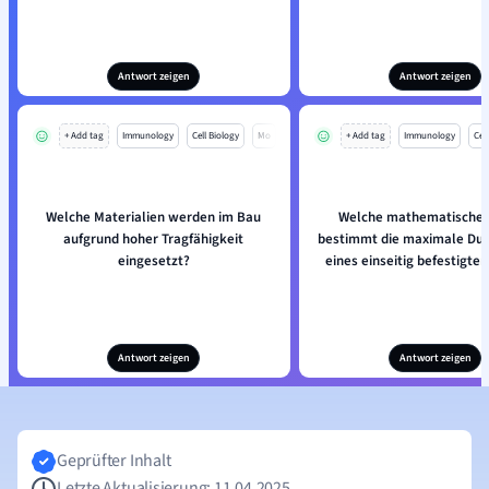
Antwort zeigen
Antwort zeigen
+ Add tag
Immunology
Cell Biology
Mo
+ Add tag
Immunology
Cell
Welche Materialien werden im Bau
Welche mathematische 
aufgrund hoher Tragfähigkeit
bestimmt die maximale Du
eingesetzt?
eines einseitig befestigte
Antwort zeigen
Antwort zeigen
Geprüfter Inhalt
Letzte Aktualisierung: 11.04.2025