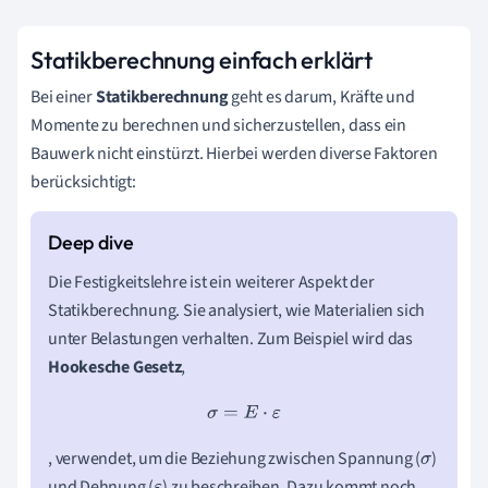
Statikberechnung einfach erklärt
Bei einer
Statikberechnung
geht es darum, Kräfte und
Momente zu berechnen und sicherzustellen, dass ein
Bauwerk nicht einstürzt. Hierbei werden diverse Faktoren
berücksichtigt:
Die Festigkeitslehre ist ein weiterer Aspekt der
Statikberechnung. Sie analysiert, wie Materialien sich
unter Belastungen verhalten. Zum Beispiel wird das
Hookesche Gesetz
,
σ
=
E
⋅
ε
, verwendet, um die Beziehung zwischen Spannung (
)
σ
und Dehnung (
) zu beschreiben. Dazu kommt noch