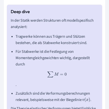
In der Statik werden Strukturen oft modellspezifisch
analysiert:
Tragwerke können aus Trägern und Stützen
bestehen, die als Stabwerke konstruiert sind.
Für Stabwerke ist die Festlegung von
Momentengleichgewichten wichtig, dargestellt
durch
∑
M
=
0
.
Zusätzlich sind die Verformungsberechnungen
relevant, beispielsweise mit der Biegelinie
.
v
(
x
)
Die Theorie elastischer Verformungen bietet Einblicke,