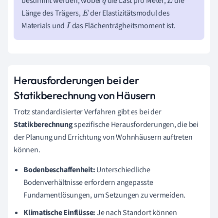
bestimmt werden, wobei
die Last pro Meter,
die
q
L
Länge des Trägers,
der Elastizitätsmodul des
E
Materials und
das Flächenträgheitsmoment ist.
I
Herausforderungen bei der
Statikberechnung von Häusern
Trotz standardisierter Verfahren gibt es bei der
Statikberechnung
spezifische Herausforderungen, die bei
der Planung und Errichtung von Wohnhäusern auftreten
können.
Bodenbeschaffenheit:
Unterschiedliche
Bodenverhältnisse erfordern angepasste
Fundamentlösungen, um Setzungen zu vermeiden.
Klimatische Einflüsse:
Je nach Standort können