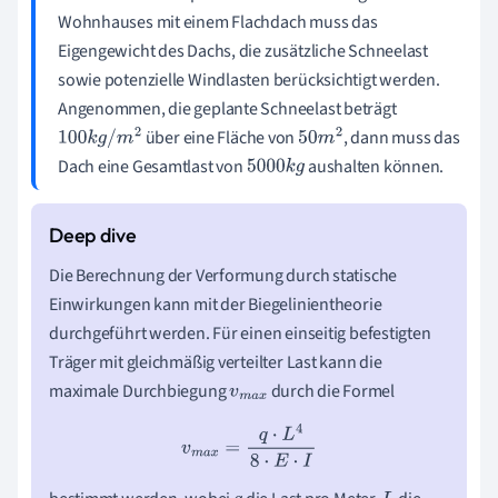
Wohnhauses mit einem Flachdach muss das
Eigengewicht des Dachs, die zusätzliche Schneelast
sowie potenzielle Windlasten berücksichtigt werden.
Angenommen, die geplante Schneelast beträgt
über eine Fläche von
, dann muss das
100
k
g
/
m
2
50
m
2
Dach eine Gesamtlast von
aushalten können.
5000
k
g
Die Berechnung der Verformung durch statische
Einwirkungen kann mit der Biegelinientheorie
durchgeführt werden. Für einen einseitig befestigten
Träger mit gleichmäßig verteilter Last kann die
maximale Durchbiegung
durch die Formel
v
m
a
x
v
m
a
x
=
q
⋅
L
4
8
⋅
E
⋅
I