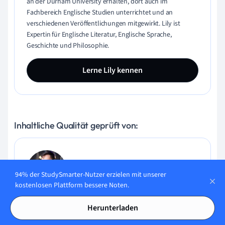
an der Durham University erhalten, dort auch im
Fachbereich Englische Studien unterrichtet und an
verschiedenen Veröffentlichungen mitgewirkt. Lily ist
Expertin für Englische Literatur, Englische Sprache,
Geschichte und Philosophie.
Lerne Lily kennen
Inhaltliche Qualität geprüft von:
Gabriel Freitas
94% der StudySmarter-Nutzer erzielen mit unserer
AI Engineer
kostenlosen Plattform bessere Noten.
Gabriel Freitas ist AI Engineer mit solider Erfahrung in
Herunterladen
Softwareentwicklung, maschinellen Lernalgorithmen und
generativer KI, einschließlich Anwendungen großer